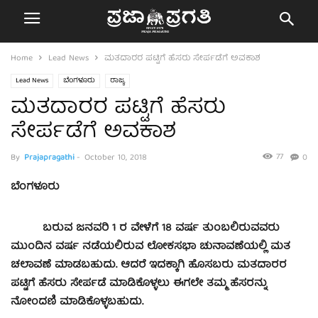
Home
Lead News
ಮತದಾರರ ಪಟ್ಟಿಗೆ ಹೆಸರು ಸೇರ್ಪಡೆಗೆ ಅವಕಾಶ
Lead News
ಬೆಂಗಳೂರು
ರಾಜ್ಯ
ಮತದಾರರ ಪಟ್ಟಿಗೆ ಹೆಸರು
ಸೇರ್ಪಡೆಗೆ ಅವಕಾಶ
77
By
Prajapragathi
-
October 10, 2018
0
ಬೆಂಗಳೂರು
ಬರುವ ಜನವರಿ 1 ರ ವೇಳೆಗೆ 18 ವರ್ಷ ತುಂಬಲಿರುವವರು
ಮುಂದಿನ ವರ್ಷ ನಡೆಯಲಿರುವ ಲೋಕಸಭಾ ಚುನಾವಣೆಯಲ್ಲಿ ಮತ
ಚಲಾವಣೆ ಮಾಡಬಹುದು. ಆದರೆ ಇದಕ್ಕಾಗಿ ಹೊಸಬರು ಮತದಾರರ
ಪಟ್ಟಿಗೆ ಹೆಸರು ಸೇರ್ಪಡೆ ಮಾಡಿಕೊಳ್ಳಲು ಈಗಲೇ ತಮ್ಮ ಹೆಸರನ್ನು
ನೋಂದಣಿ ಮಾಡಿಕೊಳ್ಳಬಹುದು.