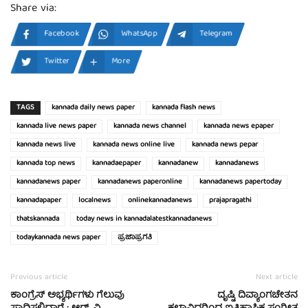
Share via:
Facebook
WhatsApp
Telegram
Twitter
More
TAGS
kannada daily news paper
kannada flash news
kannada live news paper
kannada news channel
kannada news epaper
kannada news live
kannada news online live
kannada news pepar
kannada top news
kannadaepaper
kannadanew
kannadanews
kannadanews paper
kannadanews paperonline
kannadanews papertoday
kannadapaper
localnews
onlinekannadanews
prajapragathi
thatskannada
today news in kannadalatestkannadanews
todaykannada news paper
ಪ್ರಜಾಪ್ರಗತಿ
Previous article
Next article
ಕಾಂಗ್ರೆಸ್ ಅಭ್ಯರ್ಥಿಗಳು ಗೆಲುವು
ದೃಷ್ಟಿ ದಿವ್ಯಾಂಗಚೇತನ