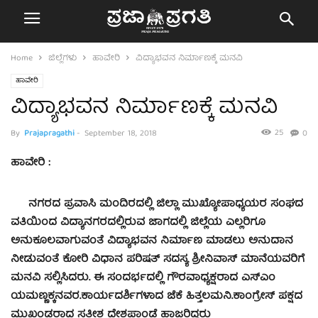
Home
ಜಿಲ್ಲೆಗಳು
ಹಾವೇರಿ
ವಿದ್ಯಾಭವನ ನಿರ್ಮಾಣಕ್ಕೆ ಮನವಿ
ಹಾವೇರಿ
ವಿದ್ಯಾಭವನ ನಿರ್ಮಾಣಕ್ಕೆ ಮನವಿ
25
By
Prajapragathi
-
September 18, 2018
0
ಹಾವೇರಿ :
ನಗರದ ಪ್ರವಾಸಿ ಮಂದಿರದಲ್ಲಿ ಜಿಲ್ಲಾ ಮುಖ್ಯೋಪಾಧ್ಯಯರ ಸಂಘದ
ವತಿಯಿಂದ ವಿದ್ಯಾನಗರದಲ್ಲಿರುವ ಜಾಗದಲ್ಲಿ ಜಿಲ್ಲೆಯ ಎಲ್ಲರಿಗೂ
ಅನುಕೂಲವಾಗುವಂತೆ ವಿದ್ಯಾಭವನ ನಿರ್ಮಾಣ ಮಾಡಲು ಅನುದಾನ
ನೀಡುವಂತೆ ಕೋರಿ ವಿಧಾನ ಪರಿಷತ್ ಸದಸ್ಯ ಶ್ರೀನಿವಾಸ್ ಮಾನೆಯವರಿಗೆ
ಮನವಿ ಸಲ್ಲಿಸಿದರು. ಈ ಸಂದರ್ಭದಲ್ಲಿ ಗೌರವಾಧ್ಯಕ್ಷರಾದ ಎಸ್‍ಎಂ
ಯಮಣ್ಣಕ್ಕನವರ.ಕಾರ್ಯದರ್ಶಿಗಳಾದ ಜೆಕೆ ಹಿತ್ತಲಮನಿ.ಕಾಂಗ್ರೇಸ್ ಪಕ್ಷದ
ಮುಖಂಡರಾದ ಸತೀಶ ದೇಶಪಾಂಡೆ ಹಾಜರಿದ್ದರು