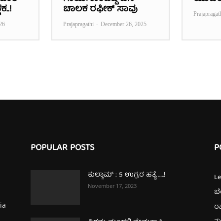
ಕ..!
ಚಾಲಕ ರಫೀಕ್‌ ಸಾವು
Prajapragat
26
Prajapragathi
-
December 26, 2025
POPULAR POSTS
P
ಕುಲ್ಗಾಮ್‌ : 5 ಉಗ್ರರ ಹತ್ಯೆ …..!
L
November 17, 2023
ಬ
ia
ರಾ