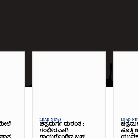
LEAD NEWS
LEAD N
ಮೇಲೆ
ಚಿತ್ರದುರ್ಗ ದುರಂತ ;
ಚಿತ್ರದು
ಗಂಭೀರವಾಗಿ
ಹೊತ್ತಿ
್ಭಪಾತ
ಗಾಯಗೊಂಡಿದ್ದ ಬಸ್‌
ಯುವಕ