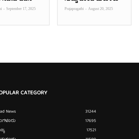
hi
-
September 17, 2025
Prajapragathi
-
August 20, 2025
OPULAR CATEGORY
ead News
31244
ೆಂಗಳೂರು
17695
ಜ್ಯ
17521