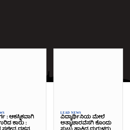
EWS
LEAD NEWS
ರ್ಗ : ಆಕಸ್ಮಿಕವಾಗಿ
ವಿದ್ಯಾರ್ಥಿನಿಯ ಮೇಲೆ
 ಉರಿದ ಕಾರು :
ಅತ್ಯಾಚಾರವೆಸಗಿ ಕೊಂದು
 ಸಜೀವ ದಹನ
ಸುಟ್ಟು ಹಾಕಿದ ದುರುಳರು