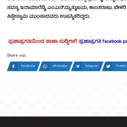
ಸದಸ್ಯ ಇ.ರಾಮಾರೆಡ್ಡಿ, ಎಂ.ಎನ್.ಮೃತ್ಯುಜಯ, ಕಾಂತರಾಜು, ಬೇಕರಿ 
ತಿಪ್ಪೇಸ್ವಾಮಿ ಮುಂತಾದವರು ಉಪಸ್ಥಿತರಿದ್ದರು.
ಪ್ರಜಾಪ್ರಗತಿಯಿಂದ ತಾಜಾ ಸುದ್ದಿಗಾಗಿ
ಪ್ರಜಾಪ್ರಗತಿ facebook p
Share via:
Facebook
WhatsApp
Telegram
Twitter