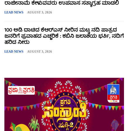
ರಾಜೀನಾಮೆ ಕೇಳುವವರು ಉಪವಾಸ ಸತ್ಯಾಗ್ರಹ ಮಾಡಲಿ
LEAD NEWS
AUGUST 3, 2026
100 ಅಡಿ ದಾಟಿದ ಕೆಆರ್‌ಎಸ್ ನೀರಿನ ಮಟ್ಟ ನದಿ ಪಾತ್ರದ
ಜನರಿಗೆ ಪ್ರವಾಹದ ಎಚ್ಚರಿಕೆ : ಕಬಿನಿ ಜಲಾಶಯ ಭರ್ತಿ, ನದಿಗೆ
ಹರಿದ ನೀರು
LEAD NEWS
AUGUST 3, 2026