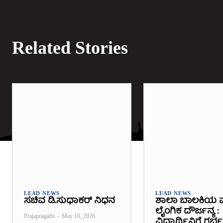
Related Stories
LEAD NEWS
LEAD NEWS
ಸಚಿವ ಡಿ.ಸುಧಾಕರ್ ನಿಧನ
ಶಾಲಾ ಬಾಲಕಿಯ 
ಲೈಂಗಿಕ ದೌರ್ಜನ್ಯ :
Prajapragathi
-
May 10, 2026
ವಿದ್ಯಾರ್ಥಿನಿಗೆ ಗರ