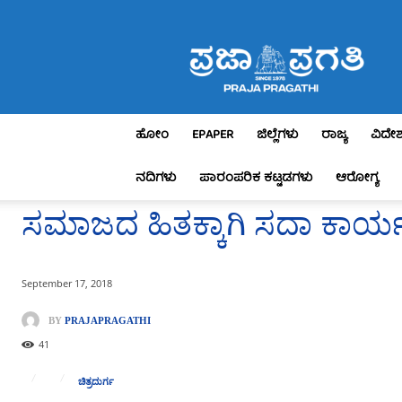
Praja
Pragathi
ಹೋಂ
EPAPER
ಜಿಲ್ಲೆಗಳು
ರಾಜ್ಯ
ವಿದೇ
ನದಿಗಳು
ಪಾರಂಪರಿಕ ಕಟ್ಟಡಗಳು
ಆರೋಗ್ಯ
ಸಮಾಜದ ಹಿತಕ್ಕಾಗಿ ಸದಾ ಕಾರ್ಯನ
September 17, 2018
BY
PRAJAPRAGATHI
41
ಚಿತ್ರದುರ್ಗ