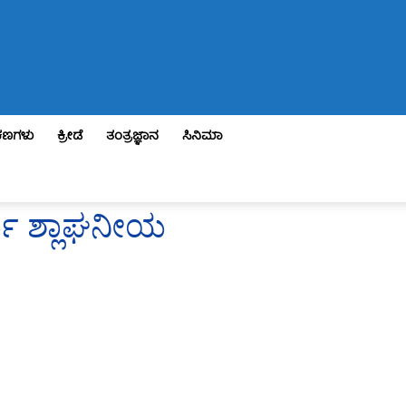
ಣಗಳು
ಕ್ರೀಡೆ
ತಂತ್ರಜ್ಞಾನ
ಸಿನಿಮಾ
ರ್ಯ ಶ್ಲಾಘನೀಯ