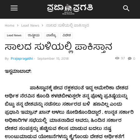
Home
Lead News
ಸಾಲದ ಸುಳಿಯಲ್ಲಿ ಪಾಕಿಸ್ತಾನ
Lead News
ರಾಷ್ಟ್ರೀಯ
ವಾಣಿಜ್ಯ
ವಿದೇಶ
ಸಾಲದ ಸುಳಿಯಲ್ಲಿ ಪಾಕಿಸ್ತಾನ
97
By
Prajapragathi
-
September 15, 2018
0
ಇಸ್ಲಮಾಬಾದ್:
ಪಾಕಿಸ್ಥಾನಕ್ಕೆ ಜೀವ ರಕ್ಷಕದಂತೆ ಇದ್ದ ಅಮೇರಿಕಾ ದೇಶದ
ಆರ್ಥಿಕ ನೆರವಿನ ಕೊಂಡಿ ಕಳಚಿಬೀಳುತ್ತಲೇ ತನ್ನ ಪೊಳ್ಳು ಪ್ರತಿಷ್ಠೆಯನ್ನು
ಬಿಟ್ಟು ತನ್ನ ದೇಶವನ್ನು ನಡೆಸಲು ಸರ್ಕಾರದ ಬಳಿ ಹಣವಿಲ್ಲ ಎಂದು
ಪ್ರಧಾನಿ ಇಮ್ರಾನ್‌ ಖಾನ್‌ ಅಳಲು ತೋಡಿಕೊಂಡಿದ್ದಾರೆ . ಉನ್ನತ ಸರ್ಕಾರಿ
ಅಧಿಕಾರಿಗಳ ಸಭೆಯಲ್ಲಿ ಮಾತನಾಡಿದ ಅವರು, ಹಿಂದಿನ ಸರ್ಕಾರ
ದೇಶದ ಸಂಪತ್ತನ್ನು ಹೆಚ್ಚಿಸುವ ಕೆಲಸ ಮಾಡುವ ಬದಲು ನಷ್ಟ
ಉಂಟುಮಾಡುವ ಯೋಜನೆಗಳನ್ನು ಕೈಗೊಂಡು ದೇಶದ ಆರ್ಥಿಕತೆಗೆ