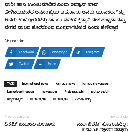
ಭಾರೀ ಹಾನಿ ಉಂಟುಮಾಡಿದೆ ಎಂದು ಇಮ್ರಾನ್‌ ಖಾನ್‌
ಹೇಳಿದರು.ದೇಶದ ಜನಸಂಖ್ಯೆಯ ಬಹುಪಾಲು ಜನರು ಯುವಕರಾಗಿದ್ದು
ಅವರು ಉದ್ಯೋಗಗಳನ್ನು ಎದುರು ನೋಡುತ್ತಿದ್ದಾರೆ. ದೇಶ ಸಾಧ್ಯವಾದಷ್ಟು
ಬೇಗನೆ ಸಾಲದ ಹೊರೆಯಿಂದ ಮುಕ್ತವಾಗಬೇಕಿದೆ ಎಂದು ಹೇಳಿದ್ದಾರೆ
Share via:
Facebook
WhatsApp
Telegram
Twitter
More
TAGS
international news
kannada news
kannadanewspaper
kannadaonlinenews
newspaper
Praja pragathi
prajapragathi
ಕನ್ನಡನ್ಯೂಸ್
ಪ್ರಜಾ ಪ್ರಗತಿ
ಪ್ರಜಾಪ್ರಗತಿ
ವಿದೇಶಿ ಸುದ್ಧಿ
Previous article
Next article
ಡಿ.ಕೆ.ಶಿ.ಗೆ ಜಾಮೀನು ಮಂಜೂರು
ನಾವು ಬಿಜೆಪಿಗೆ ಹೋಗುವುದಿಲ್ಲ :
ಬಿಬಿಎಂಪಿ ಪಕ್ಷೇತರ ಸದಸ್ಯರು