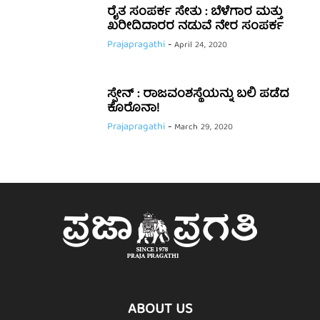
ರೈತ ಸಂಪರ್ಕ ಸೇತು : ಬೆಳೆಗಾರ ಮತ್ತು
ಖರೀದಿದಾರರ ನಡುವೆ ನೇರ ಸಂಪರ್ಕ
Prajapragathi
-
April 24, 2020
ಸ್ಪೇನ್​ : ರಾಜವಂಶಸ್ಥೆಯನ್ನು ಬಲಿ ಪಡೆದ
ಕೊರೊನಾ!
Prajapragathi
-
March 29, 2020
ABOUT US