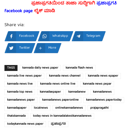
ಪ್ರಜಾಪ್ರಗತಿಯಿಂದ ತಾಜಾ ಸುದ್ದಿಗಾಗಿ
ಪ್ರಜಾಪ್ರಗತಿ
facebook page
ಲೈಕ್ ಮಾಡಿ
Share via:
Facebook
WhatsApp
Telegram
Twitter
More
TAGS
kannada daily news paper
kannada flash news
kannada live news paper
kannada news channel
kannada news epaper
kannada news live
kannada news online live
kannada news pepar
kannada top news
kannadaepaper
kannadanew
kannadanews
kannadanews paper
kannadanews paperonline
kannadanews papertoday
kannadapaper
localnews
onlinekannadanews
prajapragathi
thatskannada
today news in kannadalatestkannadanews
todaykannada news paper
ಪ್ರಜಾಪ್ರಗತಿ