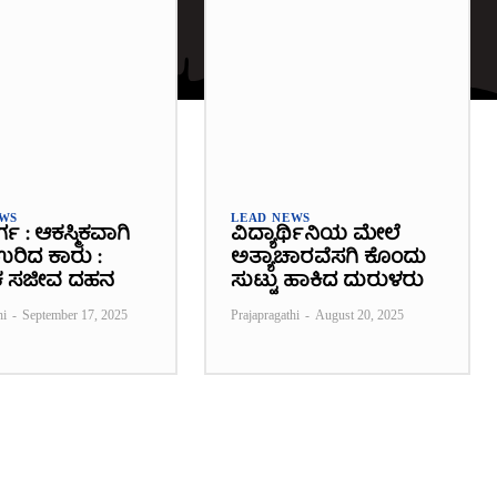
EWS
LEAD NEWS
ರ್ಗ : ಆಕಸ್ಮಿಕವಾಗಿ
ವಿದ್ಯಾರ್ಥಿನಿಯ ಮೇಲೆ
 ಉರಿದ ಕಾರು :
ಅತ್ಯಾಚಾರವೆಸಗಿ ಕೊಂದು
 ಸಜೀವ ದಹನ
ಸುಟ್ಟು ಹಾಕಿದ ದುರುಳರು
hi
-
September 17, 2025
Prajapragathi
-
August 20, 2025