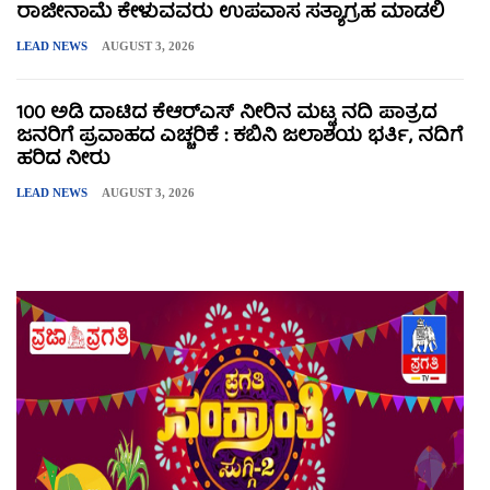
ರಾಜೀನಾಮೆ ಕೇಳುವವರು ಉಪವಾಸ ಸತ್ಯಾಗ್ರಹ ಮಾಡಲಿ
LEAD NEWS
AUGUST 3, 2026
100 ಅಡಿ ದಾಟಿದ ಕೆಆರ್‌ಎಸ್ ನೀರಿನ ಮಟ್ಟ ನದಿ ಪಾತ್ರದ
ಜನರಿಗೆ ಪ್ರವಾಹದ ಎಚ್ಚರಿಕೆ : ಕಬಿನಿ ಜಲಾಶಯ ಭರ್ತಿ, ನದಿಗೆ
ಹರಿದ ನೀರು
LEAD NEWS
AUGUST 3, 2026