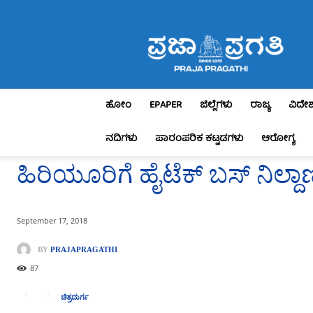
Praja
Pragathi
ಹೋಂ
EPAPER
ಜಿಲ್ಲೆಗಳು
ರಾಜ್ಯ
ವಿದೇ
ನದಿಗಳು
ಪಾರಂಪರಿಕ ಕಟ್ಟಡಗಳು
ಆರೋಗ್ಯ
ಹಿರಿಯೂರಿಗೆ ಹೈಟೆಕ್ ಬಸ್ ನಿಲ್ದಾಣ
September 17, 2018
BY
PRAJAPRAGATHI
87
ಚಿತ್ರದುರ್ಗ