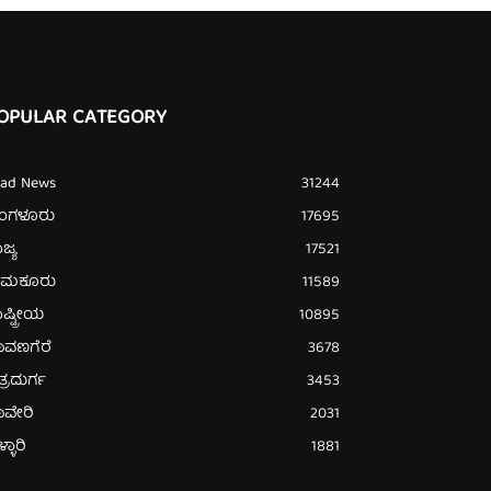
OPULAR CATEGORY
ead News
31244
ೆಂಗಳೂರು
17695
ಜ್ಯ
17521
ುಮಕೂರು
11589
ಷ್ಟ್ರೀಯ
10895
ಾವಣಗೆರೆ
3678
ತ್ರದುರ್ಗ
3453
ಾವೇರಿ
2031
್ಳಾರಿ
1881