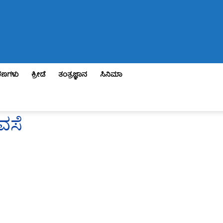
ಣಗಳು
ಕ್ರೀಡೆ
ತಂತ್ರಜ್ಞಾನ
ಸಿನಿಮಾ
ರವಸೆ