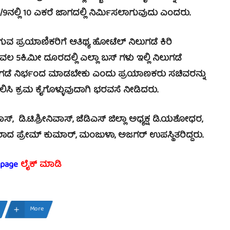
ನಲ್ಲಿ 10 ಎಕರೆ ಜಾಗದಲ್ಲಿ ನಿರ್ಮಿಸಲಾಗುವುದು ಎಂದರು.
ಪ್ರಯಾಣಿಕರಿಗೆ ಆತಿಥ್ಯ ಹೋಟೆಲ್ ನಿಲುಗಡೆ ಕಿರಿ
ಕೇವಲ 5ಕಿ.ಮೀ ದೂರದಲ್ಲಿ ಎಲ್ಲಾ ಬಸ್ ಗಳು ಇಲ್ಲಿ ನಿಲುಗಡೆ
ಿಲುಗಡೆ ನಿರ್ಭಂದ ಮಾಡಬೇಕು ಎಂದು ಪ್ರಯಾಣಕರು ಸಚಿವರನ್ನು
ಿಸಿ ಕ್ರಮ ಕೈಗೊಳ್ಳುವುದಾಗಿ ಭರವಸೆ ನೀಡಿದರು.
ಿ.ಟಿ.ಶ್ರೀನಿವಾಸ್, ಜೆಡಿಎಸ್ ಜಿಲ್ಲಾ ಅಧ್ಯಕ್ಷ ಡಿ.ಯಶೋಧರ,
ರಾದ ಪ್ರೇಮ್ ಕುಮಾರ್, ಮಂಜುಳಾ, ಅಜಗರ್ ಉಪಸ್ಥಿತರಿದ್ದರು.
 page
ಲೈಕ್ ಮಾಡಿ
More