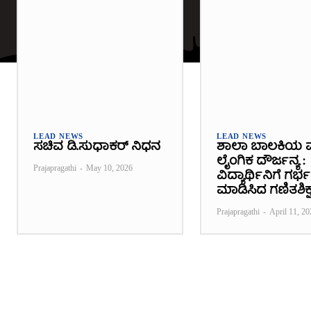
LEAD NEWS
LEAD NEWS
ಸಚಿವ ಡಿ.ಸುಧಾಕರ್ ನಿಧನ
ಶಾಲಾ ಬಾಲಕಿಯ 
ಲೈಂಗಿಕ ದೌರ್ಜನ್ಯ :
Prajapragathi
-
May 10, 2026
ವಿದ್ಯಾರ್ಥಿನಿಗೆ ಗರ
ಮಾಡಿಸಿದ ಗಣಿತಶಿಕ್ಷ
Prajapragathi
-
April 11, 20