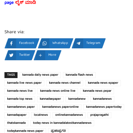
page
ಲೈಕ್ ಮಾಡಿ
Share via:
Facebook
WhatsApp
Telegram
Twitter
More
TAGS
kannada daily news paper
kannada flash news
kannada live news paper
kannada news channel
kannada news epaper
kannada news live
kannada news online live
kannada news pepar
kannada top news
kannadaepaper
kannadanew
kannadanews
kannadanews paper
kannadanews paperonline
kannadanews papertoday
kannadapaper
localnews
onlinekannadanews
prajapragathi
thatskannada
today news in kannadalatestkannadanews
todaykannada news paper
ಪ್ರಜಾಪ್ರಗತಿ