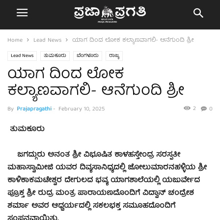
Home
Lead News
ಯಾಗ ದಿಂದ ಲೋಕ ಕಲ್ಯಾಣವಾಗಲಿ- ಆನೆಗುಂದಿ ಶ್ರೀ
Lead News
ತುಮಕೂರು
ಬೆಂಗಳೂರು
ರಾಜ್ಯ
ಯಾಗ ದಿಂದ ಲೋಕ
ಕಲ್ಯಾಣವಾಗಲಿ- ಆನೆಗುಂದಿ ಶ್ರೀ
2
By
Prajapragathi
-
February 10, 2025
0
ತುಮಕೂರು
ಜಗದ್ಗುರು ಅನಂತ ಶ್ರೀ ವಿಭೂಷಿತ ಕಾಳಹಸ್ತೇಂದ್ರ ಸರಸ್ಪತೀ
ಮಹಾಸ್ವಾಮೀಜಿ ಯವರ ದಿವ್ಯಸಾನಿಧ್ಯದಲ್ಲಿ ಜೋಲುಮಾರನಹಳ್ಳಿಯ ಶ್ರೀ
ಕಾಳಿಕಾಕಮಟೇಶ್ವರ ದೇಗುಲದ ಭವ್ಯ ಯಾಗಶಾಲೆಯಲ್ಲಿ ಯಜುರ್ವೇದ
ಪ್ರೂಕ್ತ ಶ್ರೀ ರುದ್ರ ಮಂತ್ರ ಪಾರಾಯಣದೊಂದಿಗೆ ವಿದ್ವಾನ್ ಚಂದ್ರೇಶ
ಶರ್ಮಾ ಅವರ ಆಧ್ವರ್ಯದಲ್ಲಿ ಸಕಲಭಕ್ತ ಸಮೂಹದೊಂದಿಗೆ
ಸಂಪನ್ನವಾಯಿತು.