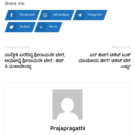
Share via:
Facebook
WhatsApp
Telegram
Twitter
More
Previous article
Next article
ವಾಲ್ಮೀಕಿ ಬರೆದಿದ್ದ ಶ್ರೀರಾಮನೇ ಬೇರೆ,
ಏರ್‌ ಶೋಗೆ ಟಿಕೆಟ್ ಬುಕ್
ಅಯೋಧ್ಯೆ ಶ್ರೀರಾಮನೇ ಬೇರೆ : ಹೆಚ್‌
ಮಾಡೋದು ಹೇಗೆ? ಟಿಕೆಟ್ ಬೆಲೆ
ಸಿ ಮಹಾದೇವಪ್ಪ
ಎಷ್ಟು?
Prajapragathi