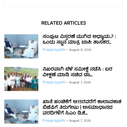
RELATED ARTICLES
ಸಂಪುಟ ವಿಸ್ತರಣೆ ಮುಗಿದ ಅಧ್ಯಾಯ..? :
ಒಂದು ಸ್ಥಾನ ಮಾತ್ರ ಬಾಕಿ: ಶಾಸಕರ...
Prajapragathi
-
August 8, 2026
ನಿಖರವಾಗಿ ಬೆಳೆ ಸಮೀಕ್ಷೆ ನಡೆಸಿ : ಬರ
ವೀಕ್ಷಣೆ ಮಾಡಿ ಸಚಿವ ಡಾ....
Prajapragathi
-
August 7, 2026
ಖಾತೆ ಹಂಚಿಕೆಗೆ ಆ.15ರವರೆಗೆ ಕಾಲಾವಕಾಶ
ಬಿಜೆಪಿಗೆ ತಿರುಗೇಟು | ಅಸಮಾಧಾನದ
ವರದಿಗಳಿಗೆ ಸಿಎಂ ಡಿ.ಕೆ....
Prajapragathi
-
August 7, 2026