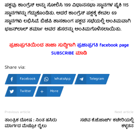
ಪಕ್ಷವು ಕಾಂಗ್ರೆಸ್ ಅನ್ನು ಸೋಲಿಸಿ 199 ವಿಧಾನಸಭಾ ಸ್ಥಾನಗಳ ಪೈಕಿ 115
ಸ್ಥಾನಗಳನ್ನು ಗೆದ್ದುಕೊಂಡಿತು. ಆದರೆ ಕಾಂಗ್ರೆಸ್ ಪಕ್ಷಕ್ಕೆ ಕೇವಲ 69
ಸ್ಥಾನಗಳು ಲಭಿಸಿವೆ. ಬಿಜೆಪಿ ಶಾಸಕಾಂಗ ಪಕ್ಷದ ಸಭೆಯಲ್ಲಿ ಅಂತಿಮವಾಗಿ
ಭಜನ್‌ಲಾಲ್ ಶರ್ಮಾ ಅವರ ಹೆಸರನ್ನು ಅಂತಿಮಗೊಳಿಸಲಾಯಿತು.
ಪ್ರಜಾಪ್ರಗತಿಯಿಂದ ತಾಜಾ ಸುದ್ದಿಗಾಗಿ
ಪ್ರಜಾಪ್ರಗತಿ facebook page
SUBSCRIBE
ಮಾಡಿ
Share via:
Facebook
WhatsApp
Telegram
Twitter
More
Previous article
Next article
ತಾಂತ್ರಿಕ ದೋಷ : ನಿಂತ ಹಸಿರು
ಸಚಿವ ಕೆ.ಜೆ.ಜಾರ್ಜ್ ಕಚೇರಿಯಲ್ಲಿ
ಮಾರ್ಗದ ಮೆಟ್ರೋ ರೈಲು
ಕಳ್ಳತನ