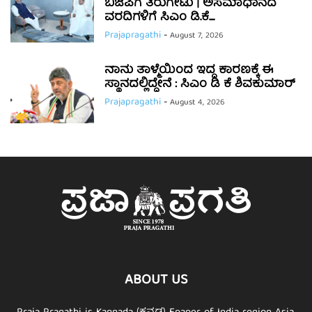
ಬಿಜೆಪಿಗೆ ತಿರುಗೇಟು | ಅಸಮಾಧಾನದ
ವರದಿಗಳಿಗೆ ಸಿಎಂ ಡಿ.ಕೆ....
Prajapragathi
-
August 7, 2026
ನಾನು ತಾಳ್ಮೆಯಿಂದ ಇದ್ದ ಕಾರಣಕ್ಕೆ ಈ
ಸ್ಥಾನದಲ್ಲಿದ್ದೇನೆ : ಸಿಎಂ ಡಿ ಕೆ ಶಿವಕುಮಾರ್
Prajapragathi
-
August 4, 2026
ABOUT US