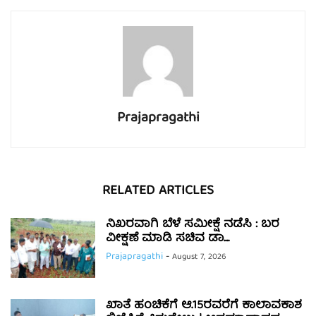
Prajapragathi
RELATED ARTICLES
ನಿಖರವಾಗಿ ಬೆಳೆ ಸಮೀಕ್ಷೆ ನಡೆಸಿ : ಬರ
ವೀಕ್ಷಣೆ ಮಾಡಿ ಸಚಿವ ಡಾ....
Prajapragathi
-
August 7, 2026
ಖಾತೆ ಹಂಚಿಕೆಗೆ ಆ.15ರವರೆಗೆ ಕಾಲಾವಕಾಶ