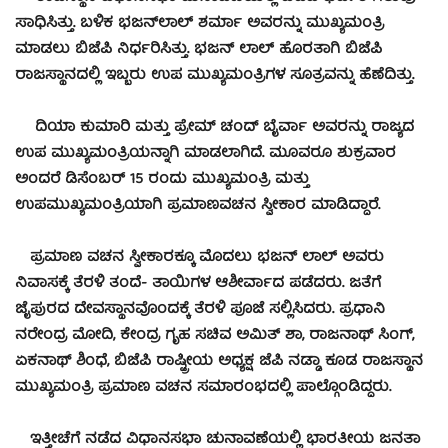
ಸಾಧಿಸಿತ್ತು. ಬಳಿಕ ಭಜನ್‌ಲಾಲ್ ಶರ್ಮಾ ಅವರನ್ನು ಮುಖ್ಯಮಂತ್ರಿ
ಮಾಡಲು ಬಿಜೆಪಿ ನಿರ್ಧರಿಸಿತ್ತು. ಭಜನ್ ಲಾಲ್ ಹೊರತಾಗಿ ಬಿಜೆಪಿ
ರಾಜಸ್ಥಾನದಲ್ಲಿ ಇಬ್ಬರು ಉಪ ಮುಖ್ಯಮಂತ್ರಿಗಳ ಸೂತ್ರವನ್ನು ಹೆಣೆದಿತ್ತು.
ದಿಯಾ ಕುಮಾರಿ ಮತ್ತು ಪ್ರೇಮ್ ಚಂದ್ ಬೈರ್ವಾ ಅವರನ್ನು ರಾಜ್ಯದ
ಉಪ ಮುಖ್ಯಮಂತ್ರಿಯನ್ನಾಗಿ ಮಾಡಲಾಗಿದೆ. ಮೂವರೂ ಶುಕ್ರವಾರ
ಅಂದರೆ ಡಿಸೆಂಬರ್ 15 ರಂದು ಮುಖ್ಯಮಂತ್ರಿ ಮತ್ತು
ಉಪಮುಖ್ಯಮಂತ್ರಿಯಾಗಿ ಪ್ರಮಾಣವಚನ ಸ್ವೀಕಾರ ಮಾಡಿದ್ದಾರೆ.
ಪ್ರಮಾಣ ವಚನ ಸ್ವೀಕಾರಕ್ಕೂ ಮೊದಲು ಭಜನ್‌ ಲಾಲ್‌ ಅವರು
ನಿವಾಸಕ್ಕೆ ತೆರಳಿ ತಂದೆ- ತಾಯಿಗಳ ಆಶೀರ್ವಾದ ಪಡೆದರು. ಜತೆಗೆ
ಜೈಪುರದ ದೇವಸ್ಥಾನವೊಂದಕ್ಕೆ ತೆರಳಿ ಪೂಜೆ ಸಲ್ಲಿಸಿದರು. ಪ್ರಧಾನಿ
ನರೇಂದ್ರ ಮೋದಿ, ಕೇಂದ್ರ ಗೃಹ ಸಚಿವ ಅಮಿತ್ ಶಾ, ರಾಜನಾಥ್​ ಸಿಂಗ್,
ಏಕನಾಥ್ ಶಿಂಧೆ, ಬಿಜೆಪಿ ರಾಷ್ಟ್ರೀಯ ಅಧ್ಯಕ್ಷ ಜೆಪಿ ನಡ್ಡಾ ಕೂಡ ರಾಜಸ್ಥಾನ
ಮುಖ್ಯಮಂತ್ರಿ ಪ್ರಮಾಣ ವಚನ ಸಮಾರಂಭದಲ್ಲಿ ಪಾಲ್ಗೊಂಡಿದ್ದರು.
ಇತ್ತೀಚೆಗೆ ನಡೆದ ವಿಧಾನಸಭಾ ಚುನಾವಣೆಯಲ್ಲಿ ಭಾರತೀಯ ಜನತಾ