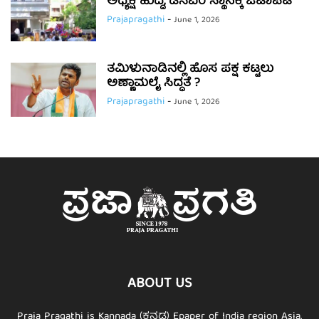
ಅಧ್ಯಕ್ಷ ಹುದ್ದೆ, ಡಿಸಿಎಂ ಸ್ಥಾನಕ್ಕೆ ಜಟಾಪಟಿ
Prajapragathi
-
June 1, 2026
ತಮಿಳುನಾಡಿನಲ್ಲಿ ಹೊಸ ಪಕ್ಷ ಕಟ್ಟಲು
ಅಣ್ಣಾಮಲೈ ಸಿದ್ಧತೆ ?
Prajapragathi
-
June 1, 2026
ABOUT US
Praja Pragathi is Kannada (ಕನ್ನಡ) Epaper of India region Asia.