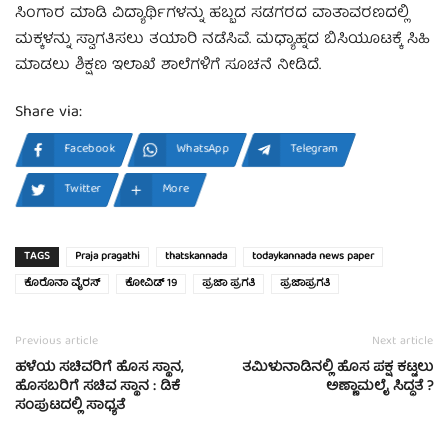
ಸಿಂಗಾರ ಮಾಡಿ ವಿದ್ಯಾರ್ಥಿಗಳನ್ನು ಹಬ್ಬದ ಸಡಗರದ ವಾತಾವರಣದಲ್ಲಿ
ಮಕ್ಕಳನ್ನು ಸ್ವಾಗತಿಸಲು ತಯಾರಿ ನಡೆಸಿವೆ. ಮಧ್ಯಾಹ್ನದ ಬಿಸಿಯೂಟಕ್ಕೆ ಸಿಹಿ
ಮಾಡಲು ಶಿಕ್ಷಣ ಇಲಾಖೆ ಶಾಲೆಗಳಿಗೆ ಸೂಚನೆ ನೀಡಿದೆ.
Share via:
Facebook
WhatsApp
Telegram
Twitter
More
TAGS
Praja pragathi
thatskannada
todaykannada news paper
ಕೊರೊನಾ ವೈರಸ್
ಕೋವಿಡ್ 19
ಪ್ರಜಾ ಪ್ರಗತಿ
ಪ್ರಜಾಪ್ರಗತಿ
Previous article
Next article
ಹಳೆಯ ಸಚಿವರಿಗೆ ಹೊಸ ಸ್ಥಾನ,
ತಮಿಳುನಾಡಿನಲ್ಲಿ ಹೊಸ ಪಕ್ಷ ಕಟ್ಟಲು
ಹೊಸಬರಿಗೆ ಸಚಿವ ಸ್ಥಾನ : ಡಿಕೆ
ಅಣ್ಣಾಮಲೈ ಸಿದ್ಧತೆ ?
ಸಂಪುಟದಲ್ಲಿ ಸಾಧ್ಯತೆ