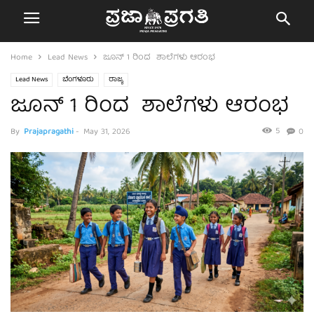
Home
Lead News
ಜೂನ್ 1 ರಿಂದ ಶಾಲೆಗಳು ಆರಂಭ
Lead News
ಬೆಂಗಳೂರು
ರಾಜ್ಯ
ಜೂನ್ 1 ರಿಂದ ಶಾಲೆಗಳು ಆರಂಭ
5
By
Prajapragathi
-
May 31, 2026
0