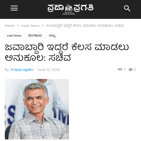
Home
Lead News
ಜವಾಬ್ದಾರಿ ಇದ್ದರೆ ಕೆಲಸ ಮಾಡಲು ಅನುಕೂಲ: ಸಚಿವ
Lead News
ಬೆಂಗಳೂರು
ರಾಜ್ಯ
ಜವಾಬ್ದಾರಿ ಇದ್ದರೆ ಕೆಲಸ ಮಾಡಲು
ಅನುಕೂಲ: ಸಚಿವ
3
By
Prajapragathi
-
June 13, 2026
0