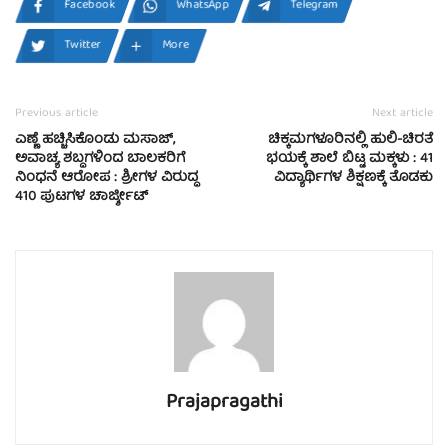
Facebook
WhatsApp
Telegram
Twitter
More
Previous article
Next article
ಎಣ್ಣೆ ಹಚ್ಚಿಸಿಕೊಂಡು ಮಸಾಜ್,
ಚಿಕ್ಕಮಗಳೂರಿನಲ್ಲಿ ಹುಲಿ-ಚಿರತೆ
ಅವಾಚ್ಯ ಶಬ್ದಗಳಿಂದ ಬಾಲಕರಿಗೆ
ಭಯಕ್ಕೆ ಶಾಲೆ ಬಿಟ್ಟ ಮಕ್ಕಳು : 41
ನಿಂಧನೆ ಆರೋಪ : ಶ್ರೀಗಳ ವಿರುದ್ಧ
ವಿದ್ಯಾರ್ಥಿಗಳ ಶಿಕ್ಷಣಕ್ಕೆ ತೊಡಕು
410 ಪುಟಗಳ ಚಾರ್ಜ್ಶೀಟ್
Prajapragathi