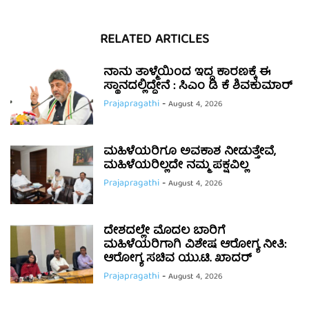
RELATED ARTICLES
ನಾನು ತಾಳ್ಮೆಯಿಂದ ಇದ್ದ ಕಾರಣಕ್ಕೆ ಈ
ಸ್ಥಾನದಲ್ಲಿದ್ದೇನೆ : ಸಿಎಂ ಡಿ ಕೆ ಶಿವಕುಮಾರ್
Prajapragathi
-
August 4, 2026
ಮಹಿಳೆಯರಿಗೂ ಅವಕಾಶ ನೀಡುತ್ತೇವೆ,
ಮಹಿಳೆಯರಿಲ್ಲದೇ ನಮ್ಮ ಪಕ್ಷವಿಲ್ಲ
Prajapragathi
-
August 4, 2026
ದೇಶದಲ್ಲೇ ಮೊದಲ ಬಾರಿಗೆ
ಮಹಿಳೆಯರಿಗಾಗಿ ವಿಶೇಷ ಆರೋಗ್ಯ ನೀತಿ:
ಆರೋಗ್ಯ ಸಚಿವ ಯು.ಟಿ. ಖಾದರ್
Prajapragathi
-
August 4, 2026