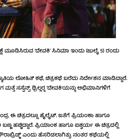
ಷೆ ಮೂಡಿಸಿರುವ ‘ದೇವಕಿ’ ಸಿನಿಮಾ ಇಂದು (ಜುಲೈ 5) ರಂದು
ಾತಿಯ ಲೋಹಿತ್ ಕಥೆ, ಚಿತ್ರಕಥೆ ಬರೆದು ನಿರ್ದೇಶನ ಮಾಡಿದ್ದಾರೆ.
ತೆ ಸಸ್ಪೆನ್ಸ್, ಥ್ರಿಲ್ಲರ್‍ನ ‘ದೇವಕಿ’ಯನ್ನು ಅಭಿಮಾನಿಗಳಿಗೆ
ಂದ್ರ ಈ ಚಿತ್ರದಲ್ಲೂ ಹೈಲೈಟ್. ಜತೆಗೆ ಪ್ರಿಯಂಕಾ ಹಾಗೂ
ಹಚ್ಚಿದ್ದಾರೆ. ಪ್ರಿಯಾಂಕ ಹಾಗೂ ಐಶ್ವರ್ಯ ಈ ಚಿತ್ರದಲ್ಲಿ
ರಾಬ್ರಿಡ್ಜ್’ ಎಂದು ಹೆಸರಿಡಲಾಗಿತ್ತು. ನಂತರ ಕಥೆಯಲ್ಲಿ