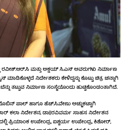
ರವೀಶ್.ಆರ್.ಸಿ ಮತ್ತು ಅಕ್ಷಯ್ ಸಿ.ಎಸ್ ಅವರುಗಳು ನಿರ್ಮಾಣ
ಾಡಿಕೊಳ್ಳದೆ ನಿರ್ದೇಶಕರು ಕೇಳಿದ್ದನ್ನು ಕೊಟ್ಟು ಚಿತ್ರ ಚನ್ನಾಗಿ
ೆ ಬೆನ್ನು ತಟ್ಟುವ ನಿರ್ಮಾಣ ಸಂಸ್ಥೆಯೊಂದು ಹುಟ್ಟಿಕೊಂಡಂತಾಗಿದೆ.
ೊಬಿನ್ ಪಾಲ್ ಹಾಗೂ ಹೆಚ್.ಸಿ.ವೇಣು ಅಚ್ಚುಕಟ್ಟಾಗಿ
ುಮಾರ್ ಕಲಾ ನಿರ್ದೇಶನ, ಡಾ||ರವಿವರ್ಮ ಸಾಹಸ ನಿರ್ದೇಶನ
ದಲ್ಲಿ ಪ್ರಿಯಾಂಕ ಉಪೇಂದ್ರ, ಐಶ್ವರ್ಯ ಉಪೇಂದ್ರ, ಕಿಶೋರ್,