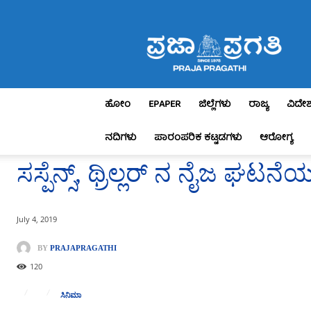
Praja
Pragathi
ಹೋಂ
EPAPER
ಜಿಲ್ಲೆಗಳು
ರಾಜ್ಯ
ವಿದೇ
ನದಿಗಳು
ಪಾರಂಪರಿಕ ಕಟ್ಟಡಗಳು
ಆರೋಗ್ಯ
ಸಸ್ಪೆನ್ಸ್, ಥ್ರಿಲ್ಲರ್ ನ ನೈಜ ಘಟನೆ
July 4, 2019
BY
PRAJAPRAGATHI
120
ಸಿನಿಮಾ