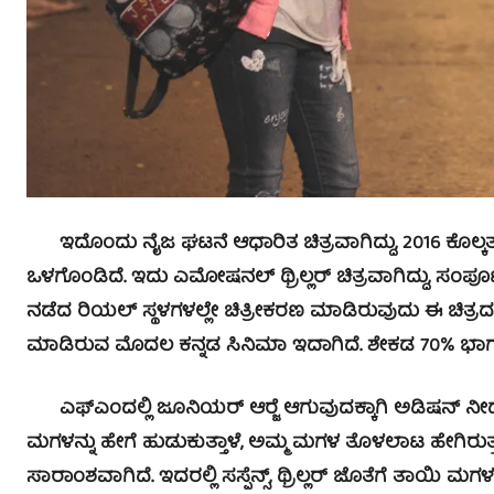
ಇದೊಂದು ನೈಜ ಘಟನೆ ಆಧಾರಿತ ಚಿತ್ರವಾಗಿದ್ದು, 2016 ಕೊಲ್ಕತ್
ಒಳಗೊಂಡಿದೆ. ಇದು ಎಮೋಷನಲ್ ಥ್ರಿಲ್ಲರ್ ಚಿತ್ರವಾಗಿದ್ದು, ಸಂಪೂರ್
ನಡೆದ ರಿಯಲ್ ಸ್ಥಳಗಳಲ್ಲೇ ಚಿತ್ರೀಕರಣ ಮಾಡಿರುವುದು ಈ ಚಿತ್ರದ ವ
ಮಾಡಿರುವ ಮೊದಲ ಕನ್ನಡ ಸಿನಿಮಾ ಇದಾಗಿದೆ. ಶೇಕಡ 70% ಭಾಗ ರ
ಎಫ್‍ಎಂದಲ್ಲಿ ಜೂನಿಯರ್ ಆರ್‍ಜೆ ಆಗುವುದಕ್ಕಾಗಿ ಅಡಿಷನ್ ನ
ಮಗಳನ್ನು ಹೇಗೆ ಹುಡುಕುತ್ತಾಳೆ, ಅಮ್ಮ ಮಗಳ ತೊಳಲಾಟ ಹೇಗಿ
ಸಾರಾಂಶವಾಗಿದೆ. ಇದರಲ್ಲಿ ಸಸ್ಪೆನ್ಸ್, ಥ್ರಿಲ್ಲರ್ ಜೊತೆಗೆ ತಾಯಿ 