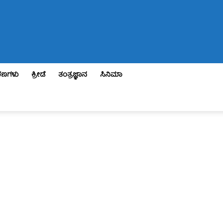
ಣಗಳು
ಕ್ರೀಡೆ
ತಂತ್ರಜ್ಞಾನ
ಸಿನಿಮಾ