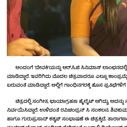
ಅಂದಂಗೆ ‘ದೇವಕಿ’ಯನ್ನು ಆರ್.ಸಿ.ಜಿ ಸಿನಿಮಾಸ್ ಲಾಂಛನದಲ್ಲಿ 
ಮಾಡಿದ್ದಾರೆ. ಇವರಿಗಿದು ಮೊದಲ ಚಿತ್ರವಾದರೂ ಎಲ್ಲೂ ಕಾಂಪ್ರಮೈಸ್ ಮ
ಬರುವಂತೆ ಮಾಡಿದ್ದಾರೆ. ಅಲ್ಲಿಗೆ ಗಾಂಧಿನಗರಕ್ಕೆ ಹೊಸ ಪ್ರತಿಭೆಗಳಿಗ
ಚಿತ್ರದಲ್ಲಿ ಸಂಗೀತ, ಛಾಯಾಗ್ರಹಣ ಹೈಲೈಟ್ ಆಗಿದ್ದು, ಅದನ್ನು ನ
ನಿರ್ವಯಿಸಿದ್ದಾರೆ. ಉಳಿದಂತೆ ರವಿಚಂದ್ರನ್ ಸಿ ಸಂಕಲನ. ಶಿವಕ
ಹಾಗೂ ಗುರುಪ್ರಸಾದ್ ಕಶ್ಯಪ್ ಸಂಭಾಷಣೆ ಈ ಚಿತ್ರಕ್ಕಿದೆ. ತಾರಾಗಣ