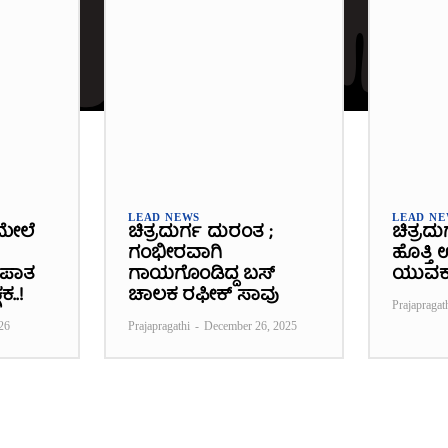
LEAD NEWS
LEAD N
ಮೇಲೆ
ಚಿತ್ರದುರ್ಗ ದುರಂತ ;
ಚಿತ್ರದು
ಗಂಭೀರವಾಗಿ
ಹೊತ್ತಿ
್ಭಪಾತ
ಗಾಯಗೊಂಡಿದ್ದ ಬಸ್‌
ಯುವಕ
ಕ..!
ಚಾಲಕ ರಫೀಕ್‌ ಸಾವು
Prajapragat
26
Prajapragathi
-
December 26, 2025