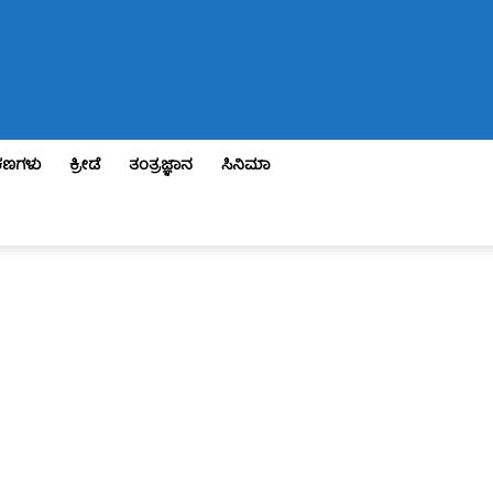
ಣಗಳು
ಕ್ರೀಡೆ
ತಂತ್ರಜ್ಞಾನ
ಸಿನಿಮಾ