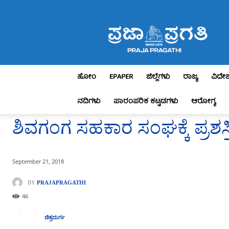
Praja
Pragathi
ಹೋಂ
EPAPER
ಜಿಲ್ಲೆಗಳು
ರಾಜ್ಯ
ವಿದೇ
ನದಿಗಳು
ಪಾರಂಪರಿಕ ಕಟ್ಟಡಗಳು
ಆರೋಗ್ಯ
ಶಿವಗಂಗ ಸಹಕಾರ ಸಂಘಕ್ಕೆ ಪ್ರಶಸ್ತ
September 21, 2018
BY
PRAJAPRAGATHI
46
ಚಿತ್ರದುರ್ಗ