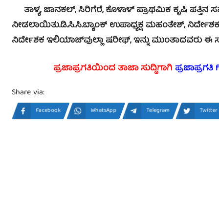
ತಾಳ್ಯ, ಜಾನಕಲ್, ಸಿರಿಗೆರೆ, ಕೊಳಾಳ್ ಪ್ರಾಥಮಿಕ ಕೃಷಿ ಪತ್ತಿನ 
ನೀಡಲಾಯಿತು.ಡಿ.ಸಿ.ಸಿ.ಬ್ಯಾಂಕ್ ಉಪಾಧ್ಯಕ್ಷ ಮಹಂತೇಶ್, ನಿರ್ದೇ
ನಿರ್ದೇಶಕ ಇಲಿಯಾಜ್‍ವುಲ್ಲಾ ಷರೀಫ್, ಇನ್ನು ಮುಂತಾದವರು ಈ ಸಂ
ಪ್ರಜಾಪ್ರಗತಿಯಿಂದ ತಾಜಾ ಸುದ್ದಿಗಾಗಿ
ಪ್ರಜಾಪ್ರಗತಿ
Share via:
Facebook
WhatsApp
Telegram
Twitter