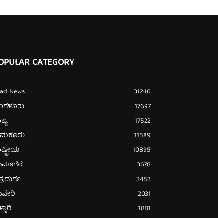
OPULAR CATEGORY
ead News
31246
ೆಂಗಳೂರು
17697
ಜ್ಯ
17522
ುಮಕೂರು
11589
ಷ್ಟ್ರೀಯ
10895
ಾವಣಗೆರೆ
3678
ತ್ರದುರ್ಗ
3453
ಾವೇರಿ
2031
್ಳಾರಿ
1881