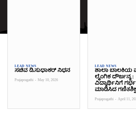
LEAD NEWS
LEAD NEWS
ಸಚಿವ ಡಿ.ಸುಧಾಕರ್ ನಿಧನ
ಶಾಲಾ ಬಾಲಕಿಯ 
ಲೈಂಗಿಕ ದೌರ್ಜನ್ಯ :
Prajapragathi
-
May 10, 2026
ವಿದ್ಯಾರ್ಥಿನಿಗೆ ಗರ
ಮಾಡಿಸಿದ ಗಣಿತಶಿಕ್ಷ
Prajapragathi
-
April 11, 20