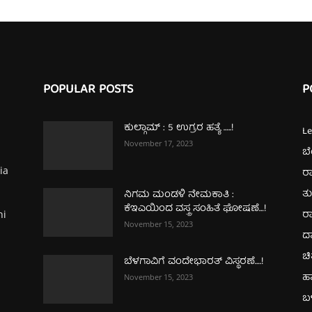
POPULAR POSTS
P
ಕುಲ್ಗಾಮ್‌ : 5 ಉಗ್ರರ ಹತ್ಯೆ …..!
L
November 17, 2023
ಬ
ia
ರಾ
ತ
ನಿಗಮ ಮಂಡಳಿ ನೇಮಕಾತಿ :
ಕೆಇಎಯಿಂದ ವಸ್ತ್ರ ಸಂಹಿತೆ ಘೋಷಣೆ…!
ರಾ
hi
November 15, 2023
ದ
ಚಿ
ಬೆಳಗಾವಿಗೆ ವಂದೇಭಾರತ್‌ ವಿಸ್ಥರಣೆ….!
ಹ
November 15, 2023
ಬಳ