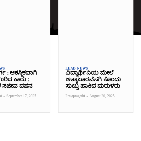
EWS
LEAD NEWS
ರ್ಗ : ಆಕಸ್ಮಿಕವಾಗಿ
ವಿದ್ಯಾರ್ಥಿನಿಯ ಮೇಲೆ
 ಉರಿದ ಕಾರು :
ಅತ್ಯಾಚಾರವೆಸಗಿ ಕೊಂದು
 ಸಜೀವ ದಹನ
ಸುಟ್ಟು ಹಾಕಿದ ದುರುಳರು
hi
-
September 17, 2025
Prajapragathi
-
August 20, 2025