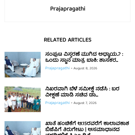
Prajapragathi
RELATED ARTICLES
ಸಂಪುಟ ವಿಸ್ತರಣೆ ಮುಗಿದ ಅಧ್ಯಾಯ..? :
ಒಂದು ಸ್ಥಾನ ಮಾತ್ರ ಬಾಕಿ: ಶಾಸಕರ...
Prajapragathi
-
August 8, 2026
ನಿಖರವಾಗಿ ಬೆಳೆ ಸಮೀಕ್ಷೆ ನಡೆಸಿ : ಬರ
ವೀಕ್ಷಣೆ ಮಾಡಿ ಸಚಿವ ಡಾ....
Prajapragathi
-
August 7, 2026
ಖಾತೆ ಹಂಚಿಕೆಗೆ ಆ.15ರವರೆಗೆ ಕಾಲಾವಕಾಶ
ಬಿಜೆಪಿಗೆ ತಿರುಗೇಟು | ಅಸಮಾಧಾನದ