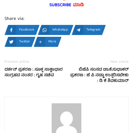
SUBSCRIBE
ಮಾಡಿ
Share via:
Facebook
WhatsApp
Telegram
Twitter
More
Previous article
Next article
ದರ್ಶನ್‌ ಪ್ರಕರಣ : ಸೂಕ್ತ ಸಾಕ್ಷಾಧಾರ
ಬಿಜೆಪಿ ಸಂಸದ ಡಾ.ಕೆ.ಸುಧಾಕರ್
ಸಂಗ್ರಹದ ನಂತರ : ಗೃಹ ಸಚಿವ
ಪ್ರಕರಣ : ಜೆ ಪಿ ನಡ್ಡಾ ಉತ್ತರಿಸಬೇಕು
: ಡಿ ಕೆ ಶಿವಕುಮಾರ್‌