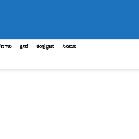
ಣಗಳು
ಕ್ರೀಡೆ
ತಂತ್ರಜ್ಞಾನ
ಸಿನಿಮಾ