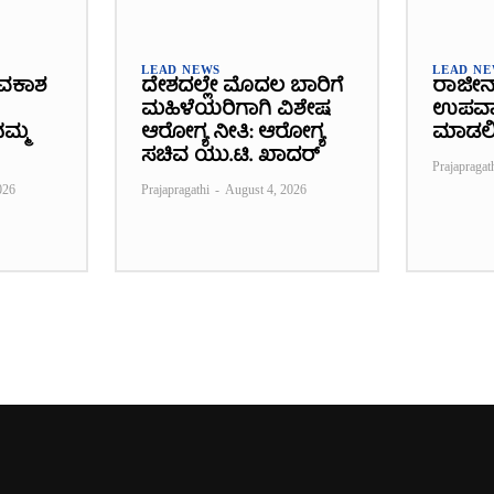
LEAD NEWS
LEAD N
ವಕಾಶ
ದೇಶದಲ್ಲೇ ಮೊದಲ ಬಾರಿಗೆ
ರಾಜೀನ
ಮಹಿಳೆಯರಿಗಾಗಿ ವಿಶೇಷ
ಉಪವಾಸ
ಮ್ಮ
ಆರೋಗ್ಯ ನೀತಿ: ಆರೋಗ್ಯ
ಮಾಡಲ
ಸಚಿವ ಯು.ಟಿ. ಖಾದರ್
Prajapragat
026
Prajapragathi
-
August 4, 2026