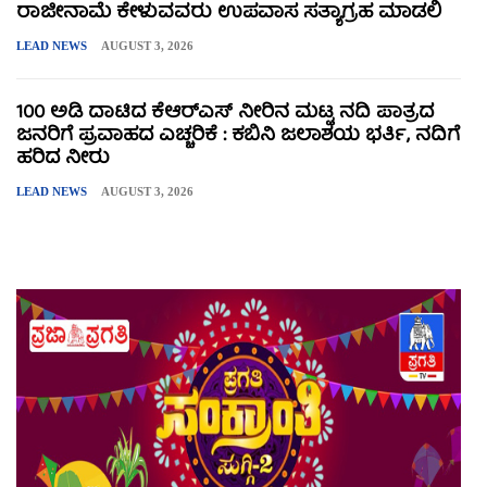
ರಾಜೀನಾಮೆ ಕೇಳುವವರು ಉಪವಾಸ ಸತ್ಯಾಗ್ರಹ ಮಾಡಲಿ
LEAD NEWS
AUGUST 3, 2026
100 ಅಡಿ ದಾಟಿದ ಕೆಆರ್‌ಎಸ್ ನೀರಿನ ಮಟ್ಟ ನದಿ ಪಾತ್ರದ
ಜನರಿಗೆ ಪ್ರವಾಹದ ಎಚ್ಚರಿಕೆ : ಕಬಿನಿ ಜಲಾಶಯ ಭರ್ತಿ, ನದಿಗೆ
ಹರಿದ ನೀರು
LEAD NEWS
AUGUST 3, 2026