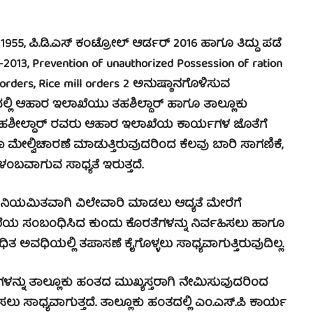
, ಪಿ.ಡಿ.ಎಸ್ ಕಂಟ್ರೋಲ್ ಆರ್ಡರ್ 2016 ಹಾಗೂ ತಿದ್ದು ಪಡೆ
13, Prevention of unauthorized Possession of ration
 orders, Rice mill orders 2 ಅನುಷ್ಠಾನಗೊಳಿಸುವ
ತದಲ್ಲಿ ಆಹಾರ ಇಲಾಖೆಯು ತಹಶಿಲ್ದಾರ್ ಹಾಗೂ ತಾಲ್ಲೂಕು
ು, ತಹಶೀಲ್ದಾರ್ ರವರು ಆಹಾರ ಇಲಾಖೆಯ ಕಾರ್ಯಗಳ ಜೊತೆಗೆ
ಾ ಮೇಲ್ವಿಚಾರಣೆ ಮಾಡುತ್ತಿರುವುದರಿಂದ ಕೆಲವು ಬಾರಿ ಸಾಗಣಿಕೆ,
ಿಳಂಬವಾಗುವ ಸಾಧ್ಯತೆ ಇರುತ್ತದೆ.
ಯಮಿತವಾಗಿ ವಿಲೇವಾರಿ ಮಾಡಲು ಆದ್ಯತೆ ಮೇರೆಗೆ
ಯ ಸಂಬಂಧಿಸಿದ ಕುಂದು ಕೊರತೆಗಳನ್ನು ನಿರ್ವಹಿಸಲು ಹಾಗೂ
ಅವಧಿಯಲ್ಲಿ ತಪಾಸಣೆ ಕೈಗೊಳ್ಳಲು ಸಾಧ್ಯವಾಗುತ್ತಿರುವುದಿಲ್ಲ.
ನ್ನು ತಾಲ್ಲೂಕು ಹಂತದ ಮುಖ್ಯಸ್ತರಾಗಿ ನೇಮಿಸುವುದರಿಂದ
 ಸಾಧ್ಯವಾಗುತ್ತದೆ. ತಾಲ್ಲೂಕು ಹಂತದಲ್ಲಿ ಎಂ.ಎಸ್.ಪಿ ಕಾರ್ಯ