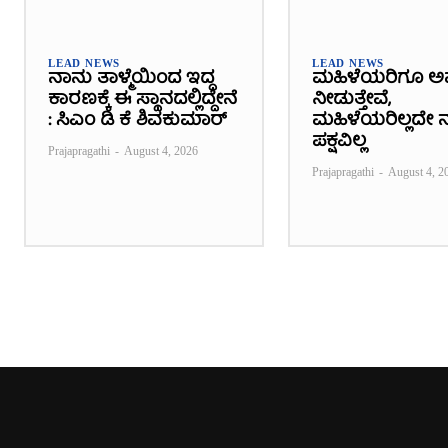
LEAD NEWS
LEAD NEWS
ನಾನು ತಾಳ್ಮೆಯಿಂದ ಇದ್ದ
ಮಹಿಳೆಯರಿಗೂ ಅ
ಕಾರಣಕ್ಕೆ ಈ ಸ್ಥಾನದಲ್ಲಿದ್ದೇನೆ
ನೀಡುತ್ತೇವೆ,
: ಸಿಎಂ ಡಿ ಕೆ ಶಿವಕುಮಾರ್
ಮಹಿಳೆಯರಿಲ್ಲದೇ ನ
ಪಕ್ಷವಿಲ್ಲ
Prajapragathi
-
August 4, 2026
Prajapragathi
-
August 4, 2