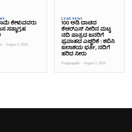
EWS
LEAD NEWS
ಾಮೆ ಕೇಳುವವರು
100 ಅಡಿ ದಾಟಿದ
 ಸತ್ಯಾಗ್ರಹ
ಕೆಆರ್‌ಎಸ್ ನೀರಿನ ಮಟ್ಟ
ಿ
ನದಿ ಪಾತ್ರದ ಜನರಿಗೆ
ಪ್ರವಾಹದ ಎಚ್ಚರಿಕೆ : ಕಬಿನಿ
hi
-
August 3, 2026
ಜಲಾಶಯ ಭರ್ತಿ, ನದಿಗೆ
ಹರಿದ ನೀರು
Prajapragathi
-
August 3, 2026