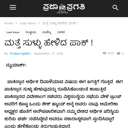
Home
Lead News
ಮತ್ತೆ ಸುಳ್ಳು ಹೇಳಿದ ಪಾಕ್ !
Lead News
ರಾಷ್ಟ್ರೀಯ
ವಾಣಿಜ್ಯ
ವಿದೇಶ
ಮತ್ತೆ ಸುಳ್ಳು ಹೇಳಿದ ಪಾಕ್ !
800
By
Prajapragathi
-
September 27, 2018
0
ನ್ಯುಯಾರ್ಕ್:
ಪಾಕಿಸ್ತಾನ ಆರ್ಥಿಕ ದಿವಾಳಿಯಾದ ವಿಷಯ ಈಗ ಜಗತ್ತಿಗೆ ಗೊತ್ತಿದೆ ಈಗ
ಪಾಕಿಸ್ತಾನ ಸುಳ್ಳು ಹೇಳುವುದನ್ನು ರೂಡಿಸಿಕೊಂಡಂತೆ ಕಾಣುತ್ತಿದೆ
ಪಾಕಿಸ್ತಾನದ ವಿದೇಶಾಂಗ ಸಚಿವರು ವಿಶ್ವಸಂಸ್ಥೆಯ ಸಭೆಯ ವೇಳೆ ಟ್ರಂಪ್
ಅವರಿಗೆ ಕೊಟ್ಟ ಒಂದು ಶೇಕ್ ಹ್ಯಾಂಡ್ ಅನ್ನೆ ಅವರು ನಾವು ಅಮೇರಿಕಾ
ಅಧ್ಯಕ್ಷರ ಜೊತೆಗೆ ಅನೌಪಚಾರಿಕವಾಗಿ ನಮ್ಮ ದೇಶದ ಆರ್ಥಿಕ ಪರಿಸ್ಥಿಯ
ಕುರಿತು ಚರ್ಚೆ ನಡೆಸಿದ್ದೇವೆ ಅವರೂ ಸಕಾರಾತ್ಮಕವಾಗಿ ಸ್ಪಂದಿಸಿದ್ದಾರೆ
ಎಂದು ಹೇಳಿಕೊಂಡು ತಿರುಗಾಡುತ್ತಿದ್ದಾರೆ.