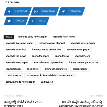
Share via:
Facebook
WhatsApp
Telegram
Twitter
More
TAGS
kannada daily news paper
kannada flash news
kannada live news paper
kannada news channel
kannada news epaper
kannada news live
kannada news online live
kannada news pepar
kannada top news
kannadaepaper
kannadanew
kannadanews
kannadanews paper
kannadanews paperonline
kannadanews papertoday
kannadapaper
localnews
onlinekannadanews
prajapragathi
thatskannada
today news in kannadalatestkannadanews
todaykannada news paper
ಪ್ರಜಾಪ್ರಗತಿ
Previous article
Next article
ರಾಜ್ಯದಲ್ಲಿ ಚಿರತೆ ಗಣತಿ : 2500
84 ನೇ ಕನ್ನಡ ಸಾಹಿತ್ಯ ಪರಿಷತ್ತು :
ಚಿರತೆಗಳ ಪತ್ತೆ..!
ಅಧ್ಯಕ್ಷರಾಗಿ ಚಂದ್ರಶೇಖರ ಕಂಬಾರ