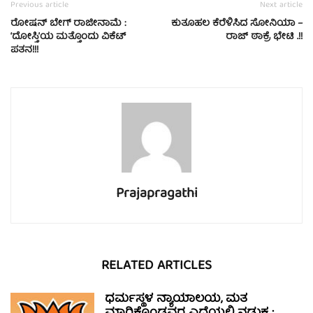
Previous article
Next article
ರೋಷನ್ ಬೇಗ್ ರಾಜೀನಾಮೆ :
ಕುತೂಹಲ ಕೆರೆಳಿಸಿದ ಸೋನಿಯಾ –
‘ದೋಸ್ತಿ’ಯ ಮತ್ತೊಂದು ವಿಕೆಟ್
ರಾಜ್ ಠಾಕ್ರೆ ಭೇಟಿ .!!
ಪತನ!!!
Prajapragathi
RELATED ARTICLES
ಧರ್ಮಸ್ಥಳ ನ್ಯಾಯಾಲಯ, ಮತ