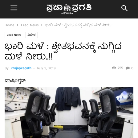
Home
Lead News
ಭಾರಿ ಮಳೆ : ಶ್ವೇತಭವನಕ್ಕೆ ನುಗ್ಗಿದ ಮಳೆ ನೀರು..!!
Lead News
ವಿದೇಶ
ಭಾರಿ ಮಳೆ : ಶ್ವೇತಭವನಕ್ಕೆ ನುಗ್ಗಿದ
ಮಳೆ ನೀರು..!!
755
By
Prajapragathi
-
July 9, 2019
0
ವಾಷಿಂಗ್ಟನ್: