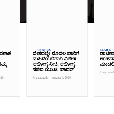
LEAD NEWS
LEAD N
ವಕಾಶ
ದೇಶದಲ್ಲೇ ಮೊದಲ ಬಾರಿಗೆ
ರಾಜೀನ
ಮಹಿಳೆಯರಿಗಾಗಿ ವಿಶೇಷ
ಉಪವಾಸ
ಮ್ಮ
ಆರೋಗ್ಯ ನೀತಿ: ಆರೋಗ್ಯ
ಮಾಡಲ
ಸಚಿವ ಯು.ಟಿ. ಖಾದರ್
Prajapragat
026
Prajapragathi
-
August 4, 2026