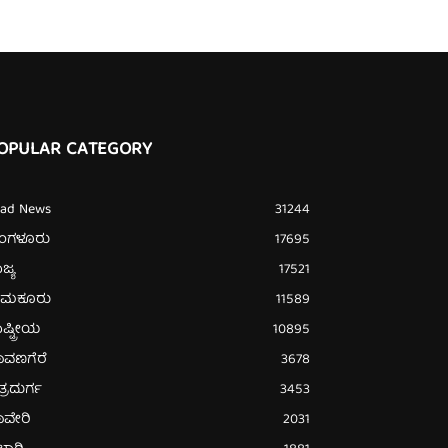
OPULAR CATEGORY
ead News
31244
ೆಂಗಳೂರು
17695
ಜ್ಯ
17521
ುಮಕೂರು
11589
ಷ್ಟ್ರೀಯ
10895
ಾವಣಗೆರೆ
3678
ತ್ರದುರ್ಗ
3453
ಾವೇರಿ
2031