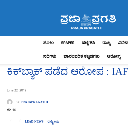
Praja
Pragathi
ಹೋಂ
EPAPER
ಜಿಲ್ಲೆಗಳು
ರಾಜ್ಯ
ವಿದೇ
ನದಿಗಳು
ಪಾರಂಪರಿಕ ಕಟ್ಟಡಗಳು
ಆರೋಗ್ಯ
ಕಿಕ್​ಬ್ಯಾಕ್​ ಪಡೆದ ಆರೋಪ : IAF
June 22, 2019
BY
PRAJAPRAGATHI
46
LEAD NEWS
ರಾಷ್ಟ್ರೀಯ