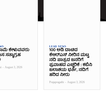
EWS
LEAD NEWS
ಾಮೆ ಕೇಳುವವರು
100 ಅಡಿ ದಾಟಿದ
 ಸತ್ಯಾಗ್ರಹ
ಕೆಆರ್‌ಎಸ್ ನೀರಿನ ಮಟ್ಟ
ಿ
ನದಿ ಪಾತ್ರದ ಜನರಿಗೆ
ಪ್ರವಾಹದ ಎಚ್ಚರಿಕೆ : ಕಬಿನಿ
hi
-
August 3, 2026
ಜಲಾಶಯ ಭರ್ತಿ, ನದಿಗೆ
ಹರಿದ ನೀರು
Prajapragathi
-
August 3, 2026