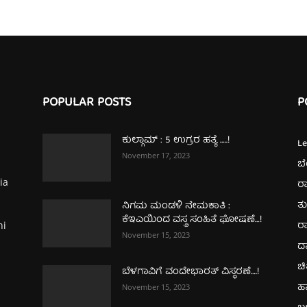
POPULAR POSTS
P
ಕುಲ್ಗಾಮ್‌ : 5 ಉಗ್ರರ ಹತ್ಯೆ …..!
L
November 17, 2023
ಬ
ia
ರಾ
ತ
ನಿಗಮ ಮಂಡಳಿ ನೇಮಕಾತಿ :
ಕೆಇಎಯಿಂದ ವಸ್ತ್ರ ಸಂಹಿತೆ ಘೋಷಣೆ…!
ರಾ
hi
November 15, 2023
ದ
ಚಿ
ಬೆಳಗಾವಿಗೆ ವಂದೇಭಾರತ್‌ ವಿಸ್ಥರಣೆ….!
ಹ
November 15, 2023