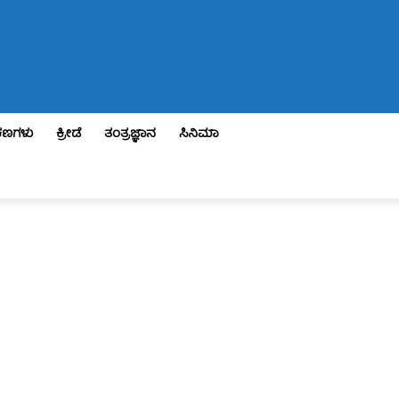
ಣಗಳು
ಕ್ರೀಡೆ
ತಂತ್ರಜ್ಞಾನ
ಸಿನಿಮಾ