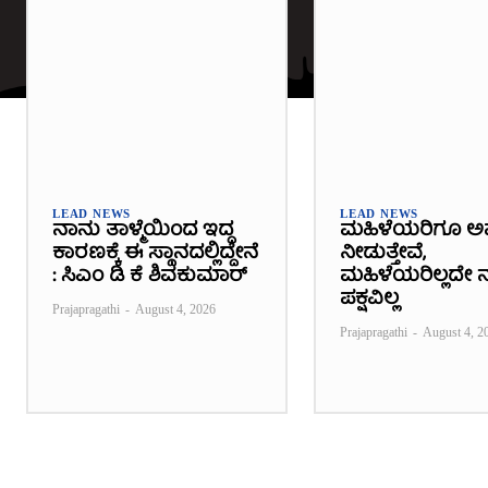
LEAD NEWS
LEAD NEWS
ನಾನು ತಾಳ್ಮೆಯಿಂದ ಇದ್ದ
ಮಹಿಳೆಯರಿಗೂ ಅ
ಕಾರಣಕ್ಕೆ ಈ ಸ್ಥಾನದಲ್ಲಿದ್ದೇನೆ
ನೀಡುತ್ತೇವೆ,
: ಸಿಎಂ ಡಿ ಕೆ ಶಿವಕುಮಾರ್
ಮಹಿಳೆಯರಿಲ್ಲದೇ ನ
ಪಕ್ಷವಿಲ್ಲ
Prajapragathi
-
August 4, 2026
Prajapragathi
-
August 4, 2