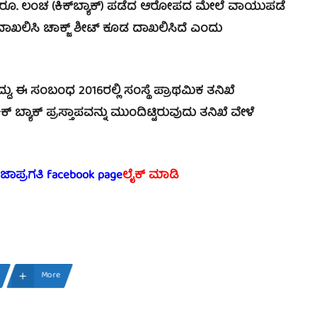
 ರೂ. ಲಂಚ (ಕಿಕ್‌ಬ್ಯಾಕ್) ಪಡೆದ ಆರೋಪದ ಮೇಲೆ ವಾಯುಪಡೆ
ದಾಖಲಿಸಿ ಚಾಕ್ಜ್ ಶೀಟ್ ಕೂಡ ದಾಖಲಿಸಿದೆ ಎಂದು
, ಈ ಸಂಬಂಧ 2016ರಲ್ಲಿ ಸಂಸ್ಥೆ ಪ್ರಾಥಮಿಕ ತನಿಖೆ
ಬ್ಯಾಕ್​ ಪ್ರಸ್ತಾಪವನ್ನು ಮುಂದಿಟ್ಟಿರುವುದು ತನಿಖೆ ವೇಳೆ
ರಜಾಪ್ರಗತಿ facebook page
ಲೈಕ್ ಮಾಡಿ
More