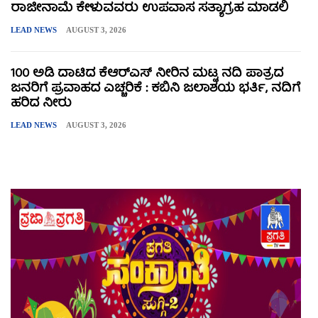
ರಾಜೀನಾಮೆ ಕೇಳುವವರು ಉಪವಾಸ ಸತ್ಯಾಗ್ರಹ ಮಾಡಲಿ
LEAD NEWS
AUGUST 3, 2026
100 ಅಡಿ ದಾಟಿದ ಕೆಆರ್‌ಎಸ್ ನೀರಿನ ಮಟ್ಟ ನದಿ ಪಾತ್ರದ
ಜನರಿಗೆ ಪ್ರವಾಹದ ಎಚ್ಚರಿಕೆ : ಕಬಿನಿ ಜಲಾಶಯ ಭರ್ತಿ, ನದಿಗೆ
ಹರಿದ ನೀರು
LEAD NEWS
AUGUST 3, 2026