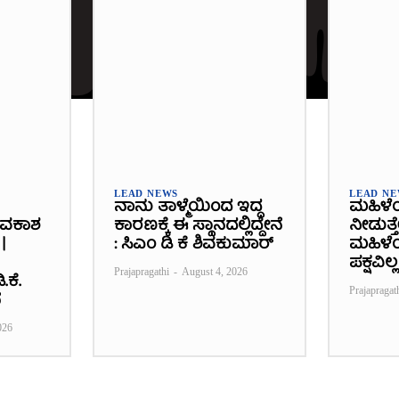
LEAD NEWS
LEAD N
ನಾನು ತಾಳ್ಮೆಯಿಂದ ಇದ್ದ
ಮಹಿಳೆ
ಾವಕಾಶ
ಕಾರಣಕ್ಕೆ ಈ ಸ್ಥಾನದಲ್ಲಿದ್ದೇನೆ
ನೀಡುತ್ತ
|
: ಸಿಎಂ ಡಿ ಕೆ ಶಿವಕುಮಾರ್
ಮಹಿಳೆಯ
ಪಕ್ಷವಿಲ್ಲ
Prajapragathi
-
August 4, 2026
.ಕೆ.
Prajapragat
ೆ
026