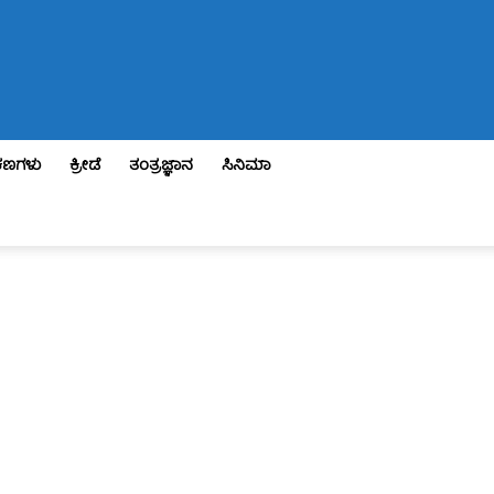
ಣಗಳು
ಕ್ರೀಡೆ
ತಂತ್ರಜ್ಞಾನ
ಸಿನಿಮಾ