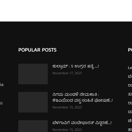
POPULAR POSTS
P
ಕುಲ್ಗಾಮ್‌ : 5 ಉಗ್ರರ ಹತ್ಯೆ …..!
L
November 17, 2023
ಬ
ia
ರಾ
ತ
ನಿಗಮ ಮಂಡಳಿ ನೇಮಕಾತಿ :
ಕೆಇಎಯಿಂದ ವಸ್ತ್ರ ಸಂಹಿತೆ ಘೋಷಣೆ…!
ರಾ
hi
November 15, 2023
ದ
ಚಿ
ಬೆಳಗಾವಿಗೆ ವಂದೇಭಾರತ್‌ ವಿಸ್ಥರಣೆ….!
ಹ
November 15, 2023