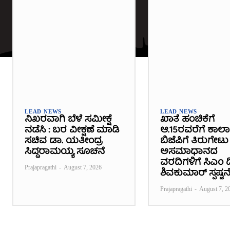
LEAD NEWS
LEAD NEWS
ನಿಖರವಾಗಿ ಬೆಳೆ ಸಮೀಕ್ಷೆ
ಖಾತೆ ಹಂಚಿಕೆಗೆ
ನಡೆಸಿ : ಬರ ವೀಕ್ಷಣೆ ಮಾಡಿ
ಆ.15ರವರೆಗೆ ಕಾಲ
ಸಚಿವ ಡಾ. ಯತೀಂದ್ರ
ಬಿಜೆಪಿಗೆ ತಿರುಗೇಟು 
ಸಿದ್ದರಾಮಯ್ಯ ಸೂಚನೆ
ಅಸಮಾಧಾನದ
ವರದಿಗಳಿಗೆ ಸಿಎಂ ಡಿ
Prajapragathi
-
August 7, 2026
ಶಿವಕುಮಾರ್ ಸ್ಪಷ್ಟನ
Prajapragathi
-
August 7, 2