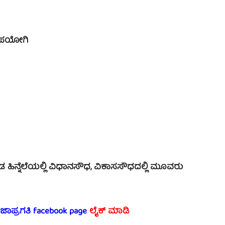
ೋಪಯೋಗಿ
ನ್ನೆಲೆಯಲ್ಲಿ ವಿಧಾನಸೌಧ, ವಿಕಾಸಸೌಧದಲ್ಲಿ ಮೂವರು
ರಜಾಪ್ರಗತಿ facebook
page
ಲೈಕ್ ಮಾಡಿ