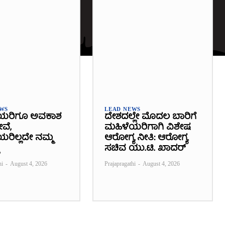
EWS
LEAD NEWS
ಯರಿಗೂ ಅವಕಾಶ
ದೇಶದಲ್ಲೇ ಮೊದಲ ಬಾರಿಗೆ
ೇವೆ,
ಮಹಿಳೆಯರಿಗಾಗಿ ವಿಶೇಷ
ರಿಲ್ಲದೇ ನಮ್ಮ
ಆರೋಗ್ಯ ನೀತಿ: ಆರೋಗ್ಯ
ಸಚಿವ ಯು.ಟಿ. ಖಾದರ್
hi
-
August 4, 2026
Prajapragathi
-
August 4, 2026