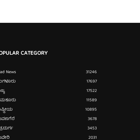
OPULAR CATEGORY
ead News
31246
ೆಂಗಳೂರು
17697
ಜ್ಯ
17522
ುಮಕೂರು
11589
ಷ್ಟ್ರೀಯ
10895
ಾವಣಗೆರೆ
3678
ತ್ರದುರ್ಗ
3453
ಾವೇರಿ
2031