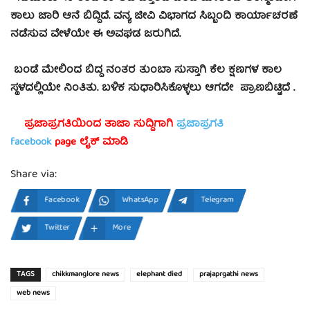
ಕಾಲು ಜಾರಿ ಆನೆ ಬಿದ್ದಿದೆ. ವನ್ಯ ಜೀವಿ ವಿಭಾಗದ ಸಿಬ್ಬಂದಿ ಕಾರ್ಯಾಚರಣೆ
ನಡೆಸುವ ವೇಳೆಯೇ ಈ ಅವಘಡ ಜರುಗಿದೆ.
ಬಂಡೆ ಮೇಲಿಂದ ಬಿದ್ದ ನಂತರ ತುಂಬಾ ಸುಸ್ತಾಗಿ ಕೆಲ ಕ್ಷಣಗಳ ಕಾಲ
ಸ್ಥಳದಲ್ಲಿಯೇ ನಿಂತಿತು. ಬಳಿಕ ಸುಧಾರಿಸಿಕೊಳ್ಳಲು ಆಗದೇ ಪ್ರಾಣಬಿಟ್ಟಿದೆ .
ಪ್ರಜಾಪ್ರಗತಿಯಿಂದ ತಾಜಾ ಸುದ್ದಿಗಾಗಿ
ಪ್ರಜಾಪ್ರಗತಿ
facebook
page ಲೈಕ್ ಮಾಡಿ
Share via:
Facebook
WhatsApp
Telegram
Twitter
More
TAGS
chikkmanglore news
elephant died
prajaprgathi news
web news