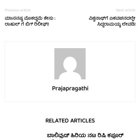
Previous article
Next article
ಮಾನನಷ್ಟ ಮೊಕದ್ದಮೆ ಕೇಸು :
ವಿಶ್ವನಾಥ್‌ಗೆ ಏಕವಚನದಲ್ಲೇ
ರಾಹುಲ್ ಗೆ ಬಿಗ್ ರಿಲೀಫ್!!
ಸಿದ್ದರಾಮಯ್ಯ ಲೇವಡಿ!
Prajapragathi
RELATED ARTICLES
ಬಾಲಿವುಡ್ ಹಿರಿಯ ನಟ ರಿಷಿ ಕಪೂರ್