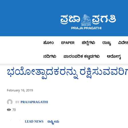
Praja
Pragathi
ಹೋಂ
EPAPER
ಜಿಲ್ಲೆಗಳು
ರಾಜ್ಯ
ವಿದೇ
ನದಿಗಳು
ಪಾರಂಪರಿಕ ಕಟ್ಟಡಗಳು
ಆರೋಗ್ಯ
ಭಯೋತ್ಪಾದಕರನ್ನು ರಕ್ಷಿಸುವವರಿಗೂ 
February 16, 2019
BY
PRAJAPRAGATHI
70
LEAD NEWS
ರಾಷ್ಟ್ರೀಯ