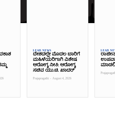
LEAD NEWS
LEAD N
ವಕಾಶ
ದೇಶದಲ್ಲೇ ಮೊದಲ ಬಾರಿಗೆ
ರಾಜೀನ
ಮಹಿಳೆಯರಿಗಾಗಿ ವಿಶೇಷ
ಉಪವಾಸ
ಮ್ಮ
ಆರೋಗ್ಯ ನೀತಿ: ಆರೋಗ್ಯ
ಮಾಡಲ
ಸಚಿವ ಯು.ಟಿ. ಖಾದರ್
Prajapragat
026
Prajapragathi
-
August 4, 2026