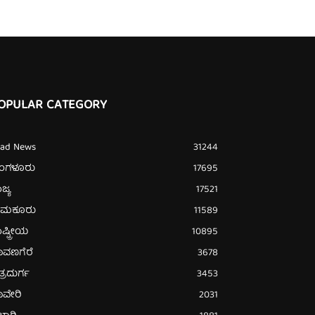
OPULAR CATEGORY
ead News
31244
ೆಂಗಳೂರು
17695
ಜ್ಯ
17521
ುಮಕೂರು
11589
ಷ್ಟ್ರೀಯ
10895
ಾವಣಗೆರೆ
3678
ತ್ರದುರ್ಗ
3453
ಾವೇರಿ
2031