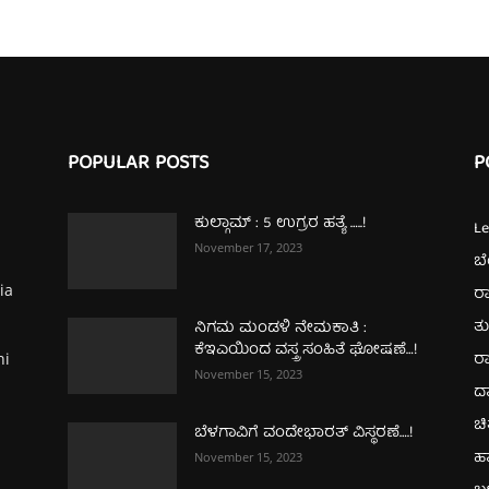
POPULAR POSTS
P
ಕುಲ್ಗಾಮ್‌ : 5 ಉಗ್ರರ ಹತ್ಯೆ …..!
L
November 17, 2023
ಬ
ia
ರಾ
ತ
ನಿಗಮ ಮಂಡಳಿ ನೇಮಕಾತಿ :
ಕೆಇಎಯಿಂದ ವಸ್ತ್ರ ಸಂಹಿತೆ ಘೋಷಣೆ…!
ರಾ
hi
November 15, 2023
ದ
ಚಿ
ಬೆಳಗಾವಿಗೆ ವಂದೇಭಾರತ್‌ ವಿಸ್ಥರಣೆ….!
ಹ
November 15, 2023