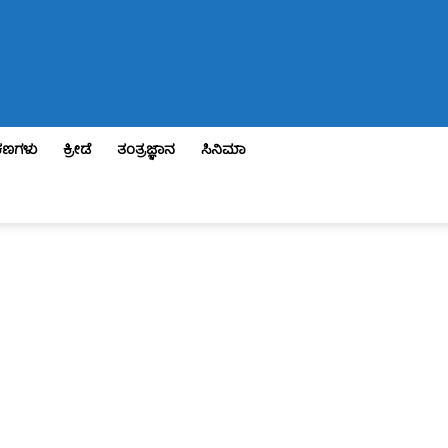
ಣಗಳು
ಕ್ರೀಡೆ
ತಂತ್ರಜ್ಞಾನ
ಸಿನಿಮಾ