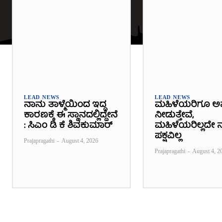
LEAD NEWS
LEAD NEWS
ನಾನು ತಾಳ್ಮೆಯಿಂದ ಇದ್ದ
ಮಹಿಳೆಯರಿಗೂ ಅ
ಕಾರಣಕ್ಕೆ ಈ ಸ್ಥಾನದಲ್ಲಿದ್ದೇನೆ
ನೀಡುತ್ತೇವೆ,
: ಸಿಎಂ ಡಿ ಕೆ ಶಿವಕುಮಾರ್
ಮಹಿಳೆಯರಿಲ್ಲದೇ ನ
ಪಕ್ಷವಿಲ್ಲ
Prajapragathi
-
August 4, 2026
Prajapragathi
-
August 4, 2