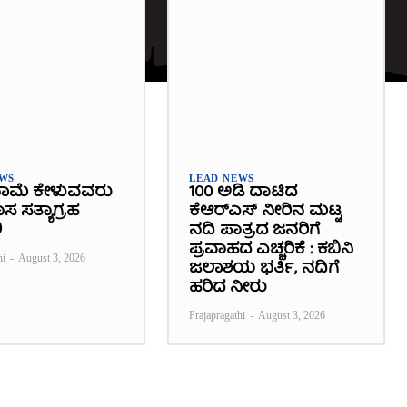
EWS
LEAD NEWS
ಾಮೆ ಕೇಳುವವರು
100 ಅಡಿ ದಾಟಿದ
 ಸತ್ಯಾಗ್ರಹ
ಕೆಆರ್‌ಎಸ್ ನೀರಿನ ಮಟ್ಟ
ಿ
ನದಿ ಪಾತ್ರದ ಜನರಿಗೆ
ಪ್ರವಾಹದ ಎಚ್ಚರಿಕೆ : ಕಬಿನಿ
hi
-
August 3, 2026
ಜಲಾಶಯ ಭರ್ತಿ, ನದಿಗೆ
ಹರಿದ ನೀರು
Prajapragathi
-
August 3, 2026