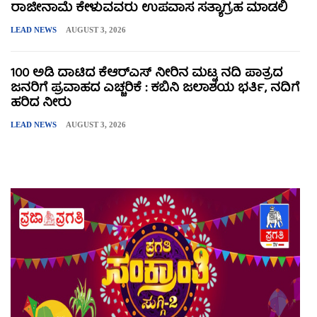
ರಾಜೀನಾಮೆ ಕೇಳುವವರು ಉಪವಾಸ ಸತ್ಯಾಗ್ರಹ ಮಾಡಲಿ
LEAD NEWS
AUGUST 3, 2026
100 ಅಡಿ ದಾಟಿದ ಕೆಆರ್‌ಎಸ್ ನೀರಿನ ಮಟ್ಟ ನದಿ ಪಾತ್ರದ
ಜನರಿಗೆ ಪ್ರವಾಹದ ಎಚ್ಚರಿಕೆ : ಕಬಿನಿ ಜಲಾಶಯ ಭರ್ತಿ, ನದಿಗೆ
ಹರಿದ ನೀರು
LEAD NEWS
AUGUST 3, 2026