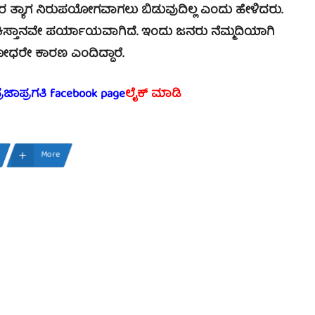
 ತ್ಯಾಗ ನಿರುಪಯೋಗವಾಗಲು ಬಿಡುವುದಿಲ್ಲ ಎಂದು ಹೇಳಿದರು.
ೆ ಪಾಕಿಸ್ತಾನವೇ ಪರ್ಯಾಯವಾಗಿದೆ. ಇಂದು ಜನರು ನೆಮ್ಮದಿಯಾಗಿ
 ಯೋಧರೇ ಕಾರಣ ಎಂದಿದ್ದಾರೆ.
್ರಜಾಪ್ರಗತಿ facebook page
ಲೈಕ್ ಮಾಡಿ
More