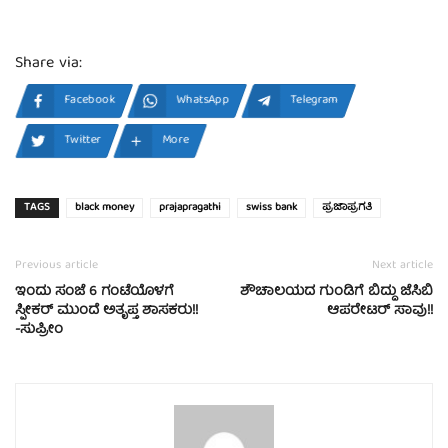
Share via:
Facebook
WhatsApp
Telegram
Twitter
More
TAGS
black money
prajapragathi
swiss bank
ಪ್ರಜಾಪ್ರಗತಿ
Previous article
Next article
ಇಂದು ಸಂಜೆ 6 ಗಂಟೆಯೊಳಗೆ
ಶೌಚಾಲಯದ ಗುಂಡಿಗೆ ಬಿದ್ದು ಜೆಸಿಬಿ
ಸ್ಪೀಕರ್ ಮುಂದೆ ಅತೃಪ್ತ ಶಾಸಕರು!!
ಆಪರೇಟರ್ ಸಾವು!!
-ಸುಪ್ರೀಂ