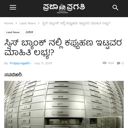
Home
Lead News
ಸ್ವಿಸ್ ಬ್ಯಾಂಕ್ ನಲ್ಲಿ ಕಪ್ಪುಹಣ ಇಟ್ಟವರ ಮಾಹಿತಿ ಲಭ್ಯ!?
Lead News
ವಿದೇಶ
ಸ್ವಿಸ್ ಬ್ಯಾಂಕ್ ನಲ್ಲಿ ಕಪ್ಪುಹಣ ಇಟ್ಟವರ
ಮಾಹಿತಿ ಲಭ್ಯ!?
464
By
Prajapragathi
-
July 11, 2019
0
ನವದೆಹಲಿ: