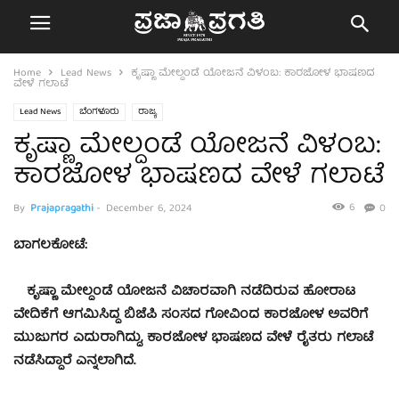
Home
Lead News
ಕೃಷ್ಣಾ ಮೇಲ್ದಂಡೆ ಯೋಜನೆ ವಿಳಂಬ: ಕಾರಜೋಳ ಭಾಷಣದ
ವೇಳೆ ಗಲಾಟೆ
Lead News
ಬೆಂಗಳೂರು
ರಾಜ್ಯ
ಕೃಷ್ಣಾ ಮೇಲ್ದಂಡೆ ಯೋಜನೆ ವಿಳಂಬ:
ಕಾರಜೋಳ ಭಾಷಣದ ವೇಳೆ ಗಲಾಟೆ
6
By
Prajapragathi
-
December 6, 2024
0
ಬಾಗಲಕೋಟೆ:
ಕೃಷ್ಣಾ ಮೇಲ್ದಂಡೆ ಯೋಜನೆ ವಿಚಾರವಾಗಿ ನಡೆದಿರುವ ಹೋರಾಟ
ವೇದಿಕೆಗೆ ಆಗಮಿಸಿದ್ದ ಬಿಜೆಪಿ ಸಂಸದ ಗೋವಿಂದ ಕಾರಜೋಳ ಅವರಿಗೆ
ಮುಜುಗರ ಎದುರಾಗಿದ್ದು, ಕಾರಜೋಳ ಭಾಷಣದ ವೇಳೆ ರೈತರು ಗಲಾಟೆ
ನಡೆಸಿದ್ದಾರೆ ಎನ್ನಲಾಗಿದೆ.