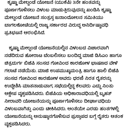
ಕೃಷ್ಣಾ ಮೇಲ್ದಂಡೆ ಯೋಜನೆ (ಯುಕೆಪಿ) 3ನೇ ಹಂತವನ್ನು
ಪೂರ್ಣಗೊಳಿಸಲು ವಿಳಂಬ ಮಾಡುತ್ತಿರುವುದನ್ನು ಖಂಡಿಸಿ ಕೃಷ್ಣಾ
ಮೇಲ್ದಂಡೆ ಯೋಜನೆ ಸಂತ್ರಸ್ತ ಜನಾಂದೋಲನ ಸಮಿತಿಯು
ಬಾಗಲಕೋಟೆಯಲ್ಲಿ ರಾಜ್ಯ ಸರ್ಕಾರದ ವಿರುದ್ಧ ಅನಿರ್ದಿಷ್ಟಾವಧಿ
ಪ್ರತಿಭಟನೆ ಆರಂಭಿಸಿದೆ.
ಕೃಷ್ಣಾ ಮೇಲ್ದಂಡೆ ಯೋಜನೆಯಲ್ಲಿನ ವಿಳಂಬದ ವಿಚಾರವಾಗಿ
ನಡೆದಿರುವ ಹೋರಾಟ ಬೆಂಬಲಿಸಲು ಬಂದಿದ್ದ ಮಾಜಿ ಡಿಸಿಎಂ ಹಾಗೂ
ಚಿತ್ರದುರ್ಗ ಬಿಜೆಪಿ ಸಂಸದ ಗೋವಿಂದ ಕಾರಜೋಳ ಭಾಷಣದ ವೇಳೆ
ಗಲಾಟೆ ನಡೆಯಿತು. ಮಾಜಿ ಉಪಮುಖ್ಯಮಂತ್ರಿ ಹಾಗೂ ಹಾಲಿ ಬಿಜೆಪಿ
ಸಂಸದ ಗೋವಿಂದ ಕಾರಜೋಳ ಅವರು ಧರಣಿ ನಿರತ ರೈತರನ್ನು
ಉದ್ದೇಶಿಸಿ ಮಾತನಾಡುವಾಗ, ಸಭೆಯಲ್ಲಿದ್ದ ಕೆಲವರು ಎದ್ದು ನಿಂತು
ಆಕ್ಷೇಪ ವ್ಯಕ್ತಪಡಿಸಿದರು. ಬಿಜೆಪಿಯ ಅಧಿಕಾರಾವಧಿಯಲ್ಲಿ ಬೃಹತ್
ನೀರಾವರಿ ಯೋಜನೆಯನ್ನು ಪೂರ್ಣಗೊಳಿಸಲು ದೀರ್ಘಾವಧಿಯ
ವಿಳಂಬವಾಗಿತ್ತು ಎಂದು ಟೀಕಿಸಿದರು. ಅಂತೆಯೇ ಎರಡು ಹಂತಗಳಲ್ಲಿ
ಯೋಜನೆಯನ್ನು ಅನುಷ್ಠಾನಗೊಳಿಸುವ ಪ್ರಸ್ತಾಪದ ಬಗ್ಗೆ ರೈತರು ಆತಂಕ
ವ್ಯಕ್ತಪಡಿಸಿದರು.