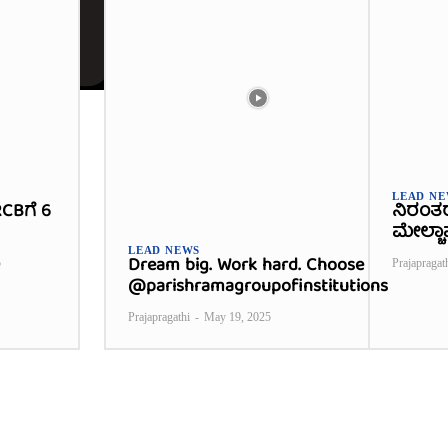
LEAD N
CBಗೆ 6
ನಿರಂತ
ಮೇಲ್ಚಾ
LEAD NEWS
Dream big. Work hard. Choose
5
Prajapragat
@parishramagroupofinstitutions
Prajapragathi
-
May 19, 2025