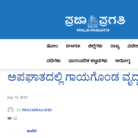
Praja
Pragathi
ಹೋಂ
EPAPER
ಜಿಲ್ಲೆಗಳು
ರಾಜ್ಯ
ವಿದೇ
ನದಿಗಳು
ಪಾರಂಪರಿಕ ಕಟ್ಟಡಗಳು
ಆರೋಗ್ಯ
ಅಪಘಾತದಲ್ಲಿ ಗಾಯಗೊಂಡ ವೃದ್ಧನ
July 13, 2019
BY
PRAJAPRAGATHI
22
ಹಾವೇರಿ