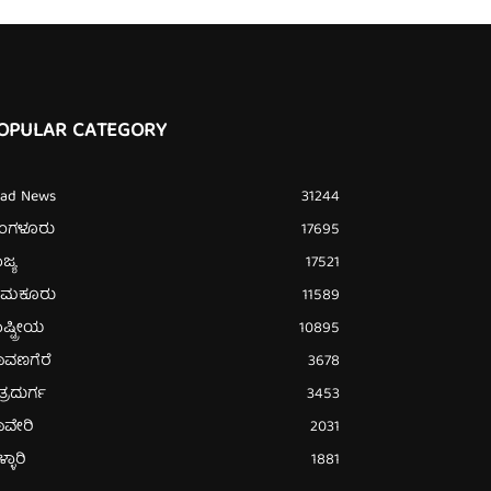
OPULAR CATEGORY
ead News
31244
ೆಂಗಳೂರು
17695
ಜ್ಯ
17521
ುಮಕೂರು
11589
ಷ್ಟ್ರೀಯ
10895
ಾವಣಗೆರೆ
3678
ತ್ರದುರ್ಗ
3453
ಾವೇರಿ
2031
್ಳಾರಿ
1881