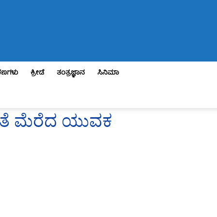
ಣಗಳು
ಕ್ರೀಡೆ
ತಂತ್ರಜ್ಞಾನ
ಸಿನಿಮಾ
ೀಯತೆ ಮೆರೆದ ಯುವಕ