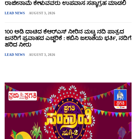
ರಾಜೀನಾಮೆ ಕೇಳುವವರು ಉಪವಾಸ ಸತ್ಯಾಗ್ರಹ ಮಾಡಲಿ
LEAD NEWS
AUGUST 3, 2026
100 ಅಡಿ ದಾಟಿದ ಕೆಆರ್‌ಎಸ್ ನೀರಿನ ಮಟ್ಟ ನದಿ ಪಾತ್ರದ
ಜನರಿಗೆ ಪ್ರವಾಹದ ಎಚ್ಚರಿಕೆ : ಕಬಿನಿ ಜಲಾಶಯ ಭರ್ತಿ, ನದಿಗೆ
ಹರಿದ ನೀರು
LEAD NEWS
AUGUST 3, 2026