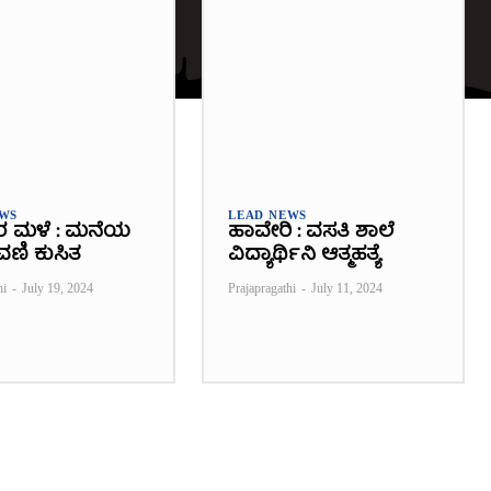
EWS
LEAD NEWS
ರ ಮಳೆ : ಮನೆಯ
ಹಾವೇರಿ : ವಸತಿ ಶಾಲೆ
ವಣಿ ಕುಸಿತ
ವಿದ್ಯಾರ್ಥಿನಿ ಆತ್ಮಹತ್ಯೆ
hi
-
July 19, 2024
Prajapragathi
-
July 11, 2024