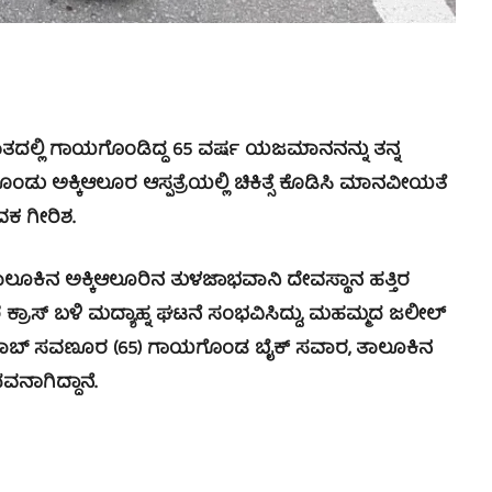
್ಲಿ ಗಾಯಗೊಂಡಿದ್ದ 65 ವರ್ಷ ಯಜಮಾನನನ್ನು ತನ್ನ
ಕೊಂಡು ಅಕ್ಕಿಆಲೂರ ಆಸ್ಪತ್ರೆಯಲ್ಲಿ ಚಿಕಿತ್ಸೆ ಕೊಡಿಸಿ ಮಾನವೀಯತೆ
ವಕ ಗೀರಿಶ.
ಕಿನ ಅಕ್ಕಿಆಲೂರಿನ ತುಳಜಾಭವಾನಿ ದೇವಸ್ಥಾನ ಹತ್ತಿರ
ರ ಕ್ರಾಸ್ ಬಳಿ ಮದ್ಯಾಹ್ನ ಘಟನೆ ಸಂಭವಿಸಿದ್ದು, ಮಹಮ್ಮದ ಜಲೀಲ್
ಸಾಬ್ ಸವಣೂರ (65) ಗಾಯಗೊಂಡ ಬೈಕ್ ಸವಾರ, ತಾಲೂಕಿನ
ನಾಗಿದ್ದಾನೆ.