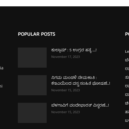
POPULAR POSTS
P
ಕುಲ್ಗಾಮ್‌ : 5 ಉಗ್ರರ ಹತ್ಯೆ …..!
L
November 17, 2023
ಬ
ia
ರಾ
ತ
ನಿಗಮ ಮಂಡಳಿ ನೇಮಕಾತಿ :
ಕೆಇಎಯಿಂದ ವಸ್ತ್ರ ಸಂಹಿತೆ ಘೋಷಣೆ…!
ರಾ
hi
November 15, 2023
ದ
ಚಿ
ಬೆಳಗಾವಿಗೆ ವಂದೇಭಾರತ್‌ ವಿಸ್ಥರಣೆ….!
ಹ
November 15, 2023
ಬಳ