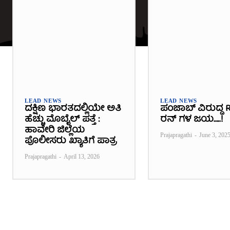
LEAD NEWS
LEAD NEWS
ದಕ್ಷಿಣ ಭಾರತದಲ್ಲಿಯೇ ಅತಿ
ಪಂಜಾಬ್ ವಿರುದ್ಧ R
ಹೆಚ್ಚು ಮೊಬೈಲ್ ಪತ್ತೆ :
ರನ್ ಗಳ ಜಯ…..!
ಹಾವೇರಿ ಜಿಲ್ಲೆಯ
Prajapragathi
-
June 3, 202
ಪೊಲೀಸರು ಖ್ಯಾತಿಗೆ ಪಾತ್ರ
Prajapragathi
-
April 13, 2026