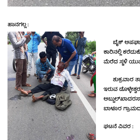
ಹಾನಗಲ್ಲ :
ಬೈಕ್ ಅಪಘಾತದಲ
ಕಾರಿನಲ್ಲಿ ಕರೆದು
ಮೆರೆದ ಸ್ಥಳಿ ಯು
ಶುಕ್ರವಾರ ತಾಲೂ
ಇರುವ ಡೊಳ್ಳೇಶ್ವ
ಅಬ್ದುಲ್‍ಖಾದರ
ಬಾಳೂರ ಗ್ರಾಮದವ
ಘಟನೆ ವಿವರ :