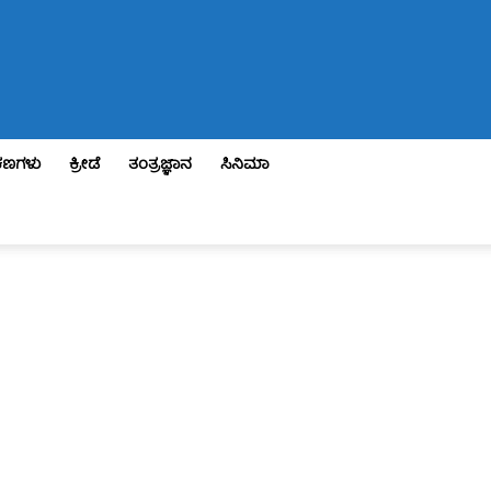
ಣಗಳು
ಕ್ರೀಡೆ
ತಂತ್ರಜ್ಞಾನ
ಸಿನಿಮಾ