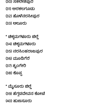
(30) ಸಕಲೇಶಪುರ
(31) ಅರಕಲಗೂಡು
(32) ಹೊಳೆನರಸೀಪುರ
(33) ಆಲೂರು
* ಚಿಕ್ಕಮಗಳೂರು ಜಿಲ್ಲೆ
(34) ಚಿಕ್ಕಮಗಳೂರು
(35) ನರಸಿಂಹರಾಜಪುರ
(36) ಮೂಡಿಗೆರೆ
(37) ಶೃಂಗೇರಿ
(38) ಕೊಪ್ಪ
* ಮೈಸೂರು ಜಿಲ್ಲೆ
(39) ಹೆಗ್ಗಡದೇವನ ಕೋಟೆ
(40) ಹುಣಸೂರು