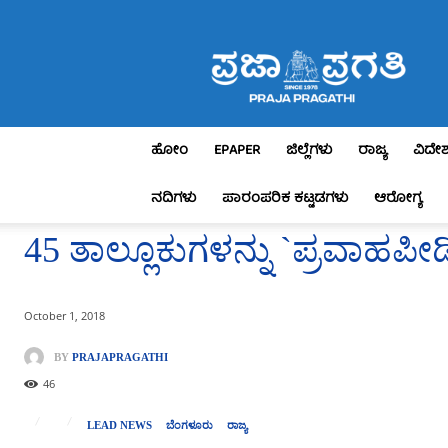
Praja
Pragathi
ಹೋಂ
EPAPER
ಜಿಲ್ಲೆಗಳು
ರಾಜ್ಯ
ವಿದೇ
ನದಿಗಳು
ಪಾರಂಪರಿಕ ಕಟ್ಟಡಗಳು
ಆರೋಗ್ಯ
45 ತಾಲ್ಲೂಕುಗಳನ್ನು `ಪ್ರವಾಹಪ
October 1, 2018
BY
PRAJAPRAGATHI
46
LEAD NEWS
ಬೆಂಗಳೂರು
ರಾಜ್ಯ