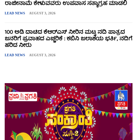
ರಾಜೀನಾಮೆ ಕೇಳುವವರು ಉಪವಾಸ ಸತ್ಯಾಗ್ರಹ ಮಾಡಲಿ
LEAD NEWS
AUGUST 3, 2026
100 ಅಡಿ ದಾಟಿದ ಕೆಆರ್‌ಎಸ್ ನೀರಿನ ಮಟ್ಟ ನದಿ ಪಾತ್ರದ
ಜನರಿಗೆ ಪ್ರವಾಹದ ಎಚ್ಚರಿಕೆ : ಕಬಿನಿ ಜಲಾಶಯ ಭರ್ತಿ, ನದಿಗೆ
ಹರಿದ ನೀರು
LEAD NEWS
AUGUST 3, 2026