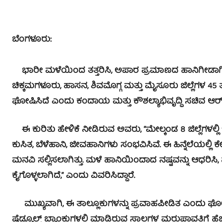
ಬೆಂಗಳೂರು:
ಭಾರೀ ಮಳೆಯಿಂದ ತತ್ತರಿಸಿ, ಅಪಾರ ಪ್ರಮಾಣದ ಹಾನಿಗೀಡಾಗಿರುವ
ಚಿಕ್ಕಮಗಳೂರು, ಹಾಸನ, ಶಿವಮೊಗ್ಗ ಮತ್ತು ಮೈಸೂರು ಜಿಲ್ಲೆಗಳ 45
ಘೋಷಿಸಿದೆ ಎಂದು ಕಂದಾಯ ಮತ್ತು ಕೌಶಲ್ಯಾಭಿವೃದ್ಧಿ ಸಚಿವ ಆರ್.ವಿ
ಈ ಕುರಿತು ಹೇಳಿಕೆ ನೀಡಿರುವ ಅವರು, “ಮೇಲ್ಕಂಡ 8 ಜಿಲ್ಲೆಗಳಲ್
ಕುಸಿತ, ಬೆಳೆಹಾನಿ, ಜೀವಹಾನಿಗಳು ಸಂಭವಿಸಿವೆ. ಈ ಹಿನ್ನೆಲೆಯಲ್ಲಿ 
ಮನವಿ ಸಲ್ಲಿಸಲಾಗಿತ್ತು. ಮಳೆ ಹಾನಿಯಿಂದಾದ ನಷ್ಟವನ್ನು ಆಧರಿಸ
ಕೈಗೊಳ್ಳಲಾಗಿದೆ,” ಎಂದು ವಿವರಿಸಿದ್ದಾರೆ.
ಮುಖ್ಯವಾಗಿ, ಈ ತಾಲ್ಲೂಕುಗಳನ್ನು ಪ್ರವಾಹಪೀಡಿತ ಎಂದು ಘೋಷಿಸಿರ
ಷೆಡ್ಯೂಲ್ಡ್ ಬ್ಯಾಂಕುಗಳಲ್ಲಿ ಮಾಡಿರುವ ಸಾಲಗಳ ಮರುಪಾವತಿಗೆ ಹೆಚ್