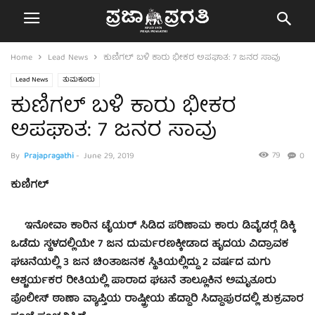
Home
Lead News
ಕುಣಿಗಲ್ ಬಳಿ ಕಾರು ಭೀಕರ ಅಪಘಾತ: 7 ಜನರ ಸಾವು
Lead News
ತುಮಕೂರು
ಕುಣಿಗಲ್ ಬಳಿ ಕಾರು ಭೀಕರ
ಅಪಘಾತ: 7 ಜನರ ಸಾವು
79
By
Prajapragathi
-
June 29, 2019
0
ಕುಣಿಗಲ್
ಇನೋವಾ ಕಾರಿನ ಟೈಯರ್ ಸಿಡಿದ ಪರಿಣಾಮ ಕಾರು ಡಿವೈಡರ್‍ಗೆ ಡಿಕ್ಕಿ
ಒಡೆದು ಸ್ಥಳದಲ್ಲಿಯೇ 7 ಜನ ದುರ್ಮರಣಕ್ಕೀಡಾದ ಹೃದಯ ವಿದ್ರಾವಕ
ಘಟನೆಯಲ್ಲಿ 3 ಜನ ಚಿಂತಾಜನಕ ಸ್ಥಿತಿಯಲ್ಲಿದ್ದು 2 ವರ್ಷದ ಮಗು
ಆಶ್ಚರ್ಯಕರ ರೀತಿಯಲ್ಲಿ ಪಾರಾದ ಘಟನೆ ತಾಲ್ಲೂಕಿನ ಅಮೃತೂರು
ಪೊಲೀಸ್ ಠಾಣಾ ವ್ಯಾಪ್ತಿಯ ರಾಷ್ಟ್ರೀಯ ಹೆದ್ದಾರಿ ಸಿದ್ದಾಪುರದಲ್ಲಿ ಶುಕ್ರವಾರ