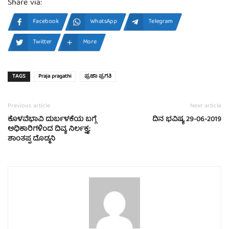
Share via:
Facebook
WhatsApp
Telegram
Twitter
More
TAGS
Praja pragathi
ಪ್ರಜಾ ಪ್ರಗತಿ
Previous article
Next article
ಕೊಳವೆಭಾವಿ ದುರ್ಬಳಕೆಯ ಬಗ್ಗೆ
ದಿನ ಭವಿಷ್ಯ 29-06-2019
ಅಧಿಕಾರಿಗಳಿಂದ ದಿವ್ಯ ನಿರ್ಲಕ್ಷ್ಯ:
ಶಾಂತಪ್ಪ ದೊಡ್ಮನಿ