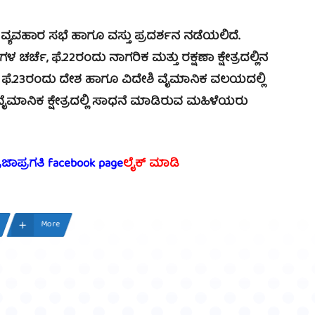
ಯವಹಾರ ಸಭೆ ಹಾಗೂ ವಸ್ತು ಪ್ರದರ್ಶನ ನಡೆಯಲಿದೆ.
ಗಳ ಚರ್ಚೆ, ಫೆ.22ರಂದು ನಾಗರಿಕ ಮತ್ತು ರಕ್ಷಣಾ ಕ್ಷೇತ್ರದಲ್ಲಿನ
್ತದೆ. ಫೆ.23ರಂದು ದೇಶ ಹಾಗೂ ವಿದೇಶಿ ವೈಮಾನಿಕ ವಲಯದಲ್ಲಿ
ೈಮಾನಿಕ ಕ್ಷೇತ್ರದಲ್ಲಿ ಸಾಧನೆ ಮಾಡಿರುವ ಮಹಿಳೆಯರು
್ರಜಾಪ್ರಗತಿ facebook page
ಲೈಕ್ ಮಾಡಿ
More