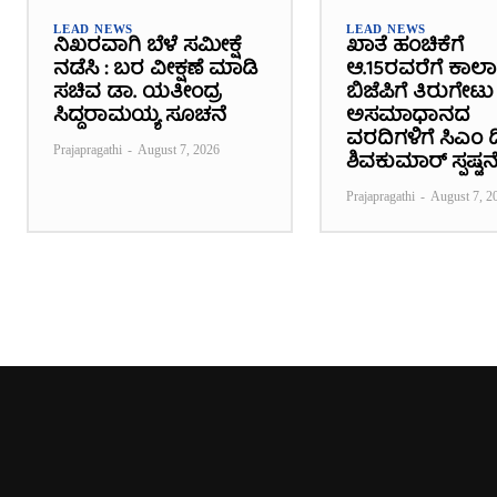
LEAD NEWS
LEAD NEWS
ನಿಖರವಾಗಿ ಬೆಳೆ ಸಮೀಕ್ಷೆ
ಖಾತೆ ಹಂಚಿಕೆಗೆ
ನಡೆಸಿ : ಬರ ವೀಕ್ಷಣೆ ಮಾಡಿ
ಆ.15ರವರೆಗೆ ಕಾಲ
ಸಚಿವ ಡಾ. ಯತೀಂದ್ರ
ಬಿಜೆಪಿಗೆ ತಿರುಗೇಟು 
ಸಿದ್ದರಾಮಯ್ಯ ಸೂಚನೆ
ಅಸಮಾಧಾನದ
ವರದಿಗಳಿಗೆ ಸಿಎಂ ಡಿ
Prajapragathi
-
August 7, 2026
ಶಿವಕುಮಾರ್ ಸ್ಪಷ್ಟನ
Prajapragathi
-
August 7, 2