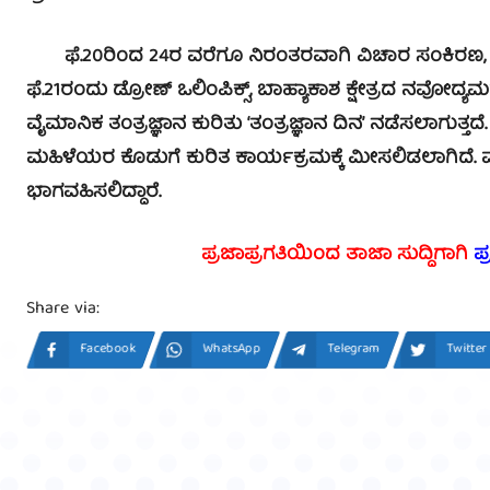
ಫೆ.20ರಿಂದ 24ರ ವರೆಗೂ ನಿರಂತರವಾಗಿ ವಿಚಾರ ಸಂಕಿರಣ, ವ್
ಫೆ.21ರಂದು ಡ್ರೋಣ್‌ ಒಲಿಂಪಿಕ್ಸ್‌, ಬಾಹ್ಯಾಕಾಶ ಕ್ಷೇತ್ರದ ನವೋದ್ಯಮ
ವೈಮಾನಿಕ ತಂತ್ರಜ್ಞಾನ ಕುರಿತು ‘ತಂತ್ರಜ್ಞಾನ ದಿನ’ ನಡೆಸಲಾಗುತ
ಮಹಿಳೆಯರ ಕೊಡುಗೆ ಕುರಿತ ಕಾರ್ಯಕ್ರಮಕ್ಕೆ ಮೀಸಲಿಡಲಾಗಿದೆ. ವ
ಭಾಗವಹಿಸಲಿದ್ದಾರೆ.
ಪ್ರಜಾಪ್ರಗತಿಯಿಂದ ತಾಜಾ ಸುದ್ದಿಗಾಗಿ
ಪ
Share via:
Facebook
WhatsApp
Telegram
Twitter