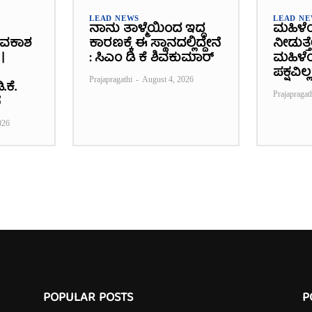
LEAD NEWS
LEAD N
ನಾನು ತಾಳ್ಮೆಯಿಂದ ಇದ್ದ
ಮಹಿಳೆ
ಾವಕಾಶ
ಕಾರಣಕ್ಕೆ ಈ ಸ್ಥಾನದಲ್ಲಿದ್ದೇನೆ
ನೀಡುತ್ತ
|
: ಸಿಎಂ ಡಿ ಕೆ ಶಿವಕುಮಾರ್
ಮಹಿಳೆಯ
ಪಕ್ಷವಿಲ್ಲ
Prajapragathi
-
August 4, 2026
.ಕೆ.
Prajapragat
ೆ
026
POPULAR POSTS
P