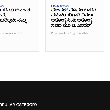
EWS
LEAD NEWS
ಯರಿಗೂ ಅವಕಾಶ
ದೇಶದಲ್ಲೇ ಮೊದಲ ಬಾರಿಗೆ
ೇವೆ,
ಮಹಿಳೆಯರಿಗಾಗಿ ವಿಶೇಷ
ರಿಲ್ಲದೇ ನಮ್ಮ
ಆರೋಗ್ಯ ನೀತಿ: ಆರೋಗ್ಯ
ಸಚಿವ ಯು.ಟಿ. ಖಾದರ್
hi
-
August 4, 2026
Prajapragathi
-
August 4, 2026
OPULAR CATEGORY