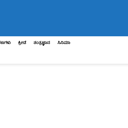
ಣಗಳು
ಕ್ರೀಡೆ
ತಂತ್ರಜ್ಞಾನ
ಸಿನಿಮಾ