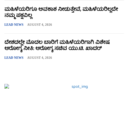
ಮಹಿಳೆಯರಿಗೂ ಅವಕಾಶ ನೀಡುತ್ತೇವೆ, ಮಹಿಳೆಯರಿಲ್ಲದೇ
ನಮ್ಮ ಪಕ್ಷವಿಲ್ಲ
LEAD NEWS
AUGUST 4, 2026
ದೇಶದಲ್ಲೇ ಮೊದಲ ಬಾರಿಗೆ ಮಹಿಳೆಯರಿಗಾಗಿ ವಿಶೇಷ
ಆರೋಗ್ಯ ನೀತಿ: ಆರೋಗ್ಯ ಸಚಿವ ಯು.ಟಿ. ಖಾದರ್
LEAD NEWS
AUGUST 4, 2026