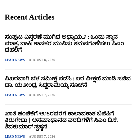
Recent Articles
ಸಂಪುಟ ವಿಸ್ತರಣೆ ಮುಗಿದ ಅಧ್ಯಾಯ..? : ಒಂದು ಸ್ಥಾನ
ಮಾತ್ರ ಬಾಕಿ: ಶಾಸಕರ ಮುನಿಸು ಶಮನಗೊಳಿಸಲು ಸಿಎಂ
ದೆಹಲಿಗೆ
LEAD NEWS
AUGUST 8, 2026
ನಿಖರವಾಗಿ ಬೆಳೆ ಸಮೀಕ್ಷೆ ನಡೆಸಿ : ಬರ ವೀಕ್ಷಣೆ ಮಾಡಿ ಸಚಿವ
ಡಾ. ಯತೀಂದ್ರ ಸಿದ್ದರಾಮಯ್ಯ ಸೂಚನೆ
LEAD NEWS
AUGUST 7, 2026
ಖಾತೆ ಹಂಚಿಕೆಗೆ ಆ.15ರವರೆಗೆ ಕಾಲಾವಕಾಶ ಬಿಜೆಪಿಗೆ
ತಿರುಗೇಟು | ಅಸಮಾಧಾನದ ವರದಿಗಳಿಗೆ ಸಿಎಂ ಡಿ.ಕೆ.
ಶಿವಕುಮಾರ್ ಸ್ಪಷ್ಟನೆ
LEAD NEWS
AUGUST 7, 2026