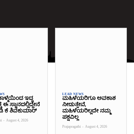
EWS
LEAD NEWS
ಾಳ್ಮೆಯಿಂದ ಇದ್ದ
ಮಹಿಳೆಯರಿಗೂ ಅವಕಾಶ
 ಈ ಸ್ಥಾನದಲ್ಲಿದ್ದೇನೆ
ನೀಡುತ್ತೇವೆ,
 ಡಿ ಕೆ ಶಿವಕುಮಾರ್
ಮಹಿಳೆಯರಿಲ್ಲದೇ ನಮ್ಮ
ಪಕ್ಷವಿಲ್ಲ
hi
-
August 4, 2026
Prajapragathi
-
August 4, 2026