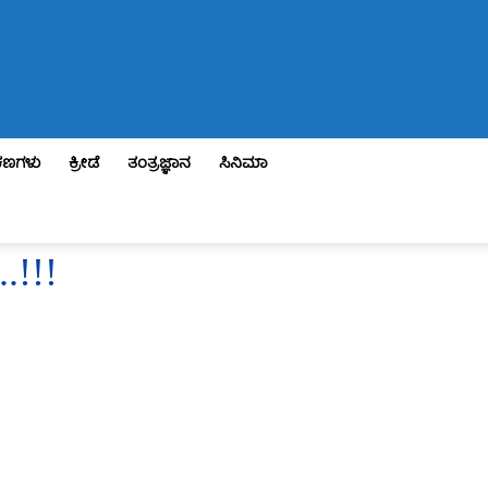
ಣಗಳು
ಕ್ರೀಡೆ
ತಂತ್ರಜ್ಞಾನ
ಸಿನಿಮಾ
.!!!