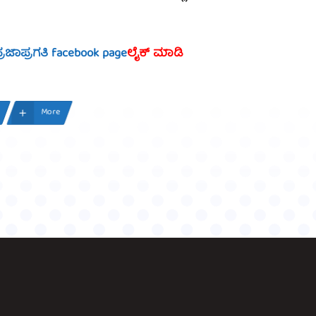
್ರಜಾಪ್ರಗತಿ facebook page
ಲೈಕ್ ಮಾಡಿ
More