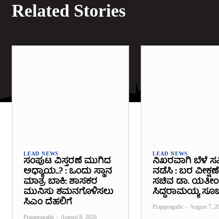
Related Stories
LEAD NEWS
LEAD NEWS
ಸಂಪುಟ ವಿಸ್ತರಣೆ ಮುಗಿದ
ನಿಖರವಾಗಿ ಬೆಳೆ ಸಮ
ಅಧ್ಯಾಯ..? : ಒಂದು ಸ್ಥಾನ
ನಡೆಸಿ : ಬರ ವೀಕ್ಷಣ
ಮಾತ್ರ ಬಾಕಿ: ಶಾಸಕರ
ಸಚಿವ ಡಾ. ಯತೀಂದ
ಮುನಿಸು ಶಮನಗೊಳಿಸಲು
ಸಿದ್ದರಾಮಯ್ಯ ಸೂ
ಸಿಎಂ ದೆಹಲಿಗೆ
Prajapragathi
-
August 7, 2
Prajapragathi
-
August 8, 2026