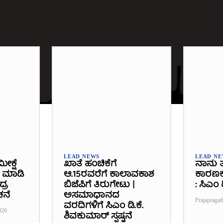
LEAD NEWS
LEAD N
ೀಕ್ಷೆ
ಖಾತೆ ಹಂಚಿಕೆಗೆ
ನಾನು ತ
ೆ ಮಾಡಿ
ಆ.15ರವರೆಗೆ ಕಾಲಾವಕಾಶ
ಕಾರಣಕ್ಕೆ
್ರ
ಬಿಜೆಪಿಗೆ ತಿರುಗೇಟು |
: ಸಿಎಂ
ಚನೆ
ಅಸಮಾಧಾನದ
Prajapragat
ವರದಿಗಳಿಗೆ ಸಿಎಂ ಡಿ.ಕೆ.
026
ಶಿವಕುಮಾರ್ ಸ್ಪಷ್ಟನೆ