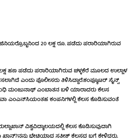
ಜಿನಿಯರ್‍ರೊಬ್ಬನಿಂದ 20 ಲಕ್ಷ ರೂ. ಪಡೆದು ಪರಾರಿಯಾಗಿರುವ
 ಲಕ್ಷ ಹಣ ಪಡೆದು ಪರಾರಿಯಾಗಿರುವ ಚಳ್ಳಕೆರೆ ಮೂಲದ ಉಲ್ಲಾಳ
ಲಾಗಿದೆ ಎಂದು ಪೊಲೀಸರು ತಿಳಿಸಿದ್ದಾರೆ.ಕಂಪ್ಯೂಟರ್ ಸೈನ್ಸ್
ನ ಸಂಬಂಧಿ ಮಂಜುನಾಥ್ ಎಂಬಾತನ ಬಳಿ ಯಾರಾದರು ಕೆಲಸ
ಾ ಎಂಎನ್‍ಸಿಯಂತಹ ಕಂಪನಿಗಳಲ್ಲಿ ಕೆಲಸ ಕೊಡಿಸುವಂತೆ
ಲಾಖಾನ್ ವಿಶ್ವವಿದ್ಯಾಲಯದಲ್ಲಿ ಕೆಲಸ ಕೊಡಿಸುವುದಾಗಿ
 ಖಾನ್?ನನ್ನು ಭೇಟಿಯಾದ ಸತೀಶ್ ಕೆಲಸದ ಬಗ್ಗೆ ಕೇಳಿದ್ದರು.