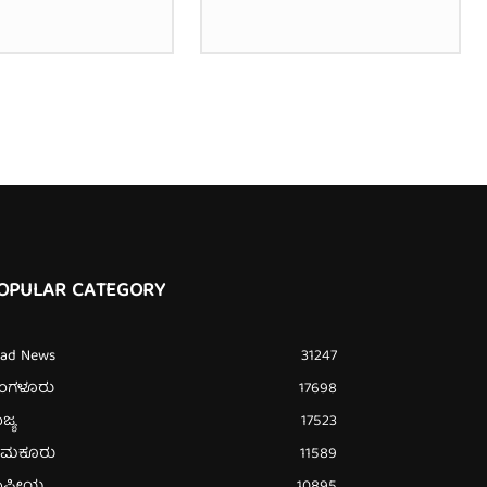
OPULAR CATEGORY
ead News
31247
ೆಂಗಳೂರು
17698
ಜ್ಯ
17523
ುಮಕೂರು
11589