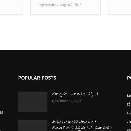
Prajapragathi
-
August 7, 2026
POPULAR POSTS
P
ಕುಲ್ಗಾಮ್‌ : 5 ಉಗ್ರರ ಹತ್ಯೆ …..!
L
November 17, 2023
ಬ
ia
ರಾ
ತ
ನಿಗಮ ಮಂಡಳಿ ನೇಮಕಾತಿ :
ಕೆಇಎಯಿಂದ ವಸ್ತ್ರ ಸಂಹಿತೆ ಘೋಷಣೆ…!
hi