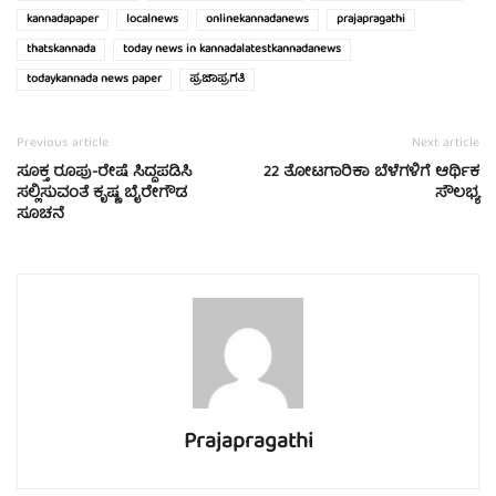
kannadapaper
localnews
onlinekannadanews
prajapragathi
thatskannada
today news in kannadalatestkannadanews
todaykannada news paper
ಪ್ರಜಾಪ್ರಗತಿ
Previous article
Next article
ಸೂಕ್ತ ರೂಪು-ರೇಷೆ ಸಿದ್ದಪಡಿಸಿ
22 ತೋಟಗಾರಿಕಾ ಬೆಳೆಗಳಿಗೆ ಆರ್ಥಿಕ
ಸಲ್ಲಿಸುವಂತೆ ಕೃಷ್ಣ ಬೈರೇಗೌಡ
ಸೌಲಭ್ಯ
ಸೂಚನೆ
Prajapragathi