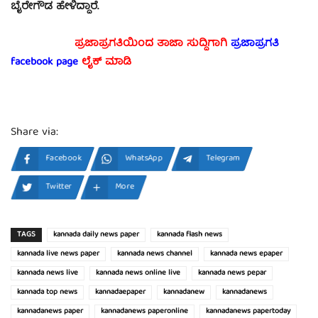
ಬೈರೇಗೌಡ ಹೇಳಿದ್ದಾರೆ.
ಪ್ರಜಾಪ್ರಗತಿಯಿಂದ ತಾಜಾ ಸುದ್ದಿಗಾಗಿ
ಪ್ರಜಾಪ್ರಗತಿ
facebook page
ಲೈಕ್ ಮಾಡಿ
Share via:
Facebook
WhatsApp
Telegram
Twitter
More
TAGS
kannada daily news paper
kannada flash news
kannada live news paper
kannada news channel
kannada news epaper
kannada news live
kannada news online live
kannada news pepar
kannada top news
kannadaepaper
kannadanew
kannadanews
kannadanews paper
kannadanews paperonline
kannadanews papertoday