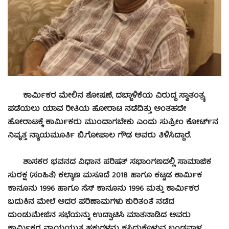
ಕಾರ್ಮಿಕರ ಮೇಲಿನ ಶೋಷಣೆ, ದಬ್ಬಾಳಿಕೆಯ ವಿರುದ್ಧ ಸ್ವಾತಂತ್ರ್ಯ
ಪಡೆಯಲು ಯಾವ ರೀತಿಯ ಹೋರಾಟ ನಡೆದಿತ್ತು ಅಂತಹದೇ
ಹೋರಾಟಕ್ಕೆ ಕಾರ್ಮಿಕರು ಮುಂದಾಗಬೇಕು ಎಂದು ಸುಪ್ರೀಂ ಕೋರ್ಟ್‍ನ
ನಿವೃತ್ತ ನ್ಯಾಯಮೂರ್ತಿ ಬಿ.ಗೋಪಾಲ ಗೌಡ ಅವರು ತಿಳಿಸಿದ್ದಾರೆ.
ಶಾಸಕರ ಭವನದ ವಿಧಾನ ಪರಿಷತ್ ಸಭಾಂಗಣದಲ್ಲಿ ಸಾಮಾಜಿಕ
ಸುರಕ್ಷ (ಸಂಹಿತೆ) ಕಲ್ಯಾಣ ಮಸೂದೆ 2018 ಹಾಗೂ ಕಟ್ಟಡ ಕಾರ್ಮಿಕ
ಕಾನೂನು 1996 ಹಾಗೂ ಸೆಸ್ ಕಾನೂನು 1996 ಮತ್ತು ಕಾರ್ಮಿಕರ
ಬದುಕಿನ ಮೇಲೆ ಅದರ ಪರಿಣಾಮಗಳು ಕುರಿತಂತೆ ನಡೆದ
ದುಂಡುಮೇಜಿನ ಸಭೆಯನ್ನು ಉದ್ಘಾಟಿಸಿ ಮಾತನಾಡಿದ ಅವರು
ಕಾರ್ಮಿಕರ ನ್ಯಾಯಯುತ ಹಕ್ಕುಗಳನ್ನು ಕಸಿದುಕೊಳ್ಳುವ ಬಂಡವಾಳ