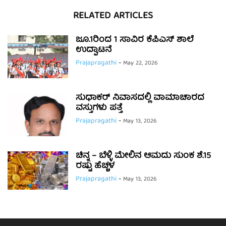
RELATED ARTICLES
ಜೂ.1ರಿಂದ 1 ಸಾವಿರ ಕೆಪಿಎಸ್ ಶಾಲೆ
ಉದ್ಘಾಟನೆ
Prajapragathi
-
May 22, 2026
ಸುಧಾಕರ್ ನಿವಾಸದಲ್ಲಿ ವಾಮಾಚಾರದ
ವಸ್ತುಗಳು ಪತ್ತೆ
Prajapragathi
-
May 13, 2026
ಚಿನ್ನ – ಬೆಳ್ಳಿ ಮೇಲಿನ ಆಮದು ಸುಂಕ ಶೆ.15
ರಷ್ಟು ಹೆಚ್ಚಳ
Prajapragathi
-
May 13, 2026