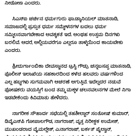
ನೀಡೋಣ ಎಂದರು.
ಸಿಎಸ್‍ಐ ಚರ್ಚಿನ ಧರ್ಮಗುರು ಫಾ.ಡ್ಯಾನಿಯಲ್ ಮಾತನಾಡಿ,
ಸಮಾಜದಲ್ಲಿ ಪ್ರಸ್ತುತ ಧರ್ಮ ಸಮ್ಮೇಳನಗಳ ಬದಲು ಧರ್ಮ
ಸಮ್ಮಿಲನವಾಗಬೇಕಾದ ಅವಶ್ಯಕತೆ ಇದೆ. ಅಂಥಹ ಉತ್ತಮ ದಿನಗಳು
ಬರಲಿವೆ. ಆದರೆ, ಅಲ್ಲಿಯವರೆಗೂ ಎಲ್ಲರೂ ತಾಳ್ಮೆಯಿಂದ ಕಾಯಬೇಕು
ಎಂದರು.
ಶ್ರೀದುರ್ಗಾಂಬಿಕಾ ದೇವಸ್ಥಾನದ ಟ್ರಸ್ಟಿ ಗೌಡ್ರು ಚನ್ನಬಸಪ್ಪ ಮಾತನಾಡಿ,
ಪೊಲೀಸ್ ಇಲಾಖೆಯ ಸಹಕಾರದಿಂದ ಕಳೆದ ಹಲವರು ವರ್ಷಗಳಿಂದ
ಎಲ್ಲ ಹಬ್ಬಗಳು ಸುಗಮವಾಗಿ ಆಚರಣೆ ಆಗುತ್ತಿವೆ. ಇದೆಲ್ಲದರ ನಡುವೆ
ಪೋಷಕರು ವಯಸ್ಸಿಗೆ ಬಂದ ತಮ್ಮ ಮಕ್ಕಳ ಚಲನವಲನಗಳ ಮೇಲೆ ನಿಗಾ
ಇಡಬೇಕೆಂದು ಕಿವಿಮಾತು ಹೇಳಿದರು.
ನಾಗರೀಕ ಸೌಹಾರ್ದ ಸಭೆಯಲ್ಲಿ ತಹಶೀಲ್ದಾರ್ ಸಂತೋಷ್ ಕುಮಾರ್,
ಡಿವೈಎಸ್‍ಪಿ ಗೋಪಾಲಗೌಡ, ನಾಗರಾಜ್, ವೃತ್ತ ನಿರೀಕ್ಷಕ ಉಮೇಶ್,
ಮುಖಂಡರಾದ ವೈ.ಮಲ್ಲೇಶ್, ಎ.ನಾಗರಾಜ್, ಬರ್ಕತ್ ಪೈಲ್ವಾನ್,