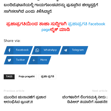
ಬಂದಿದೆ.ಘಟನೆಯಲ್ಲಿ ಗಾಯಗೊಂಡವರನ್ನು ಪುತ್ತೂರಿನ ಜಿಲ್ಲಾಸ್ಪತ್ರೆಗೆ
ಸಾಗಿಸಲಾಗಿದೆ ಎಂದು ತಿಳಿಸಿದ್ದಾರೆ.
ಪ್ರಜಾಪ್ರಗತಿಯಿಂದ ತಾಜಾ ಸುದ್ದಿಗಾಗಿ
ಪ್ರಜಾಪ್ರಗತಿ facebook
page
ಲೈಕ್ ಮಾಡಿ
Share via:
Facebook
WhatsApp
Telegram
Twitter
More
TAGS
Praja pragathi
ಪ್ರಜಾ ಪ್ರಗತಿ
Previous article
Next article
ಮುಂದಿನ ಚುನಾವಣೆಗೆ ಪ್ರಚಾರ
ಬೆಂಗಳೂರಿಗೆ ಲಿಂಗನಮಕ್ಕಿ ನೀರು :
ಆರಂಭಿಸಿದ ಟ್ರಂಪ್..!!!
ಡಿಪಿಆರ್ ತಯಾರಿಗೆ ಸೂಚನೆ!!!