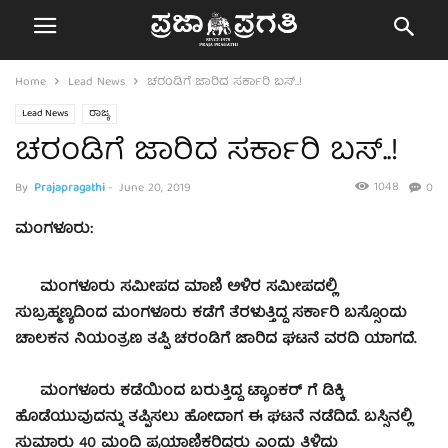
Home
Lead News
ಚರಂಡಿಗೆ ಜಾರಿದ ಸರ್ಕಾರಿ ಬಸ್..!
Lead News
ರಾಜ್ಯ
ಚರಂಡಿಗೆ ಜಾರಿದ ಸರ್ಕಾರಿ ಬಸ್..!
1048
By
Prajapragathi
-
June 20, 2019
0
ಮಂಗಳೂರು:
ಮಂಗಳೂರು ಸಮೀಪದ ಮಾಣಿ ಅಳಿರ ಸಮೀಪದಲ್ಲಿ
ಸುಬ್ರಹ್ಮಣ್ಯದಿಂದ ಮಂಗಳೂರು ಕಡೆಗೆ ತೆರಳುತ್ತಿದ್ದ ಸರ್ಕಾರಿ ಬಸ್ಸೊಂದು
ಚಾಲಕನ ನಿಯಂತ್ರಣ ತಪ್ಪಿ ಚರಂಡಿಗೆ ಜಾರಿದ ಘಟನೆ ವರದಿ ಯಾಗದೆ.
ಮಂಗಳೂರು ಕಡೆಯಿಂದ ಬರುತ್ತಿದ್ದ ಟ್ಯಾಂಕರ್‌ ಗೆ ಡಿಕ್ಕಿ
ಹೊಡೆಯುವುದನ್ನು ತಪ್ಪಿಸಲು ಹೋದಾಗ ಈ ಘಟನೆ ನಡೆದಿದೆ. ಬಸ್ಸಿನಲ್ಲಿ
ಸುಮಾರು 40 ಮಂದಿ ಪ್ರಯಾಣಿಕರಿದ್ದರು ಎಂದು ತಿಳಿದು