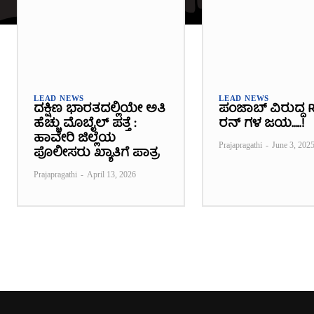
LEAD NEWS
LEAD NEWS
ದಕ್ಷಿಣ ಭಾರತದಲ್ಲಿಯೇ ಅತಿ
ಪಂಜಾಬ್ ವಿರುದ್ಧ R
ಹೆಚ್ಚು ಮೊಬೈಲ್ ಪತ್ತೆ :
ರನ್ ಗಳ ಜಯ…..!
ಹಾವೇರಿ ಜಿಲ್ಲೆಯ
Prajapragathi
-
June 3, 202
ಪೊಲೀಸರು ಖ್ಯಾತಿಗೆ ಪಾತ್ರ
Prajapragathi
-
April 13, 2026