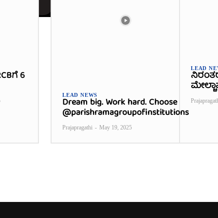
LEAD N
CBಗೆ 6
ನಿರಂತ
ಮೇಲ್ಚಾ
LEAD NEWS
Dream big. Work hard. Choose
5
Prajapragat
@parishramagroupofinstitutions
Prajapragathi
-
May 19, 2025