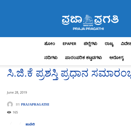
Praja
Pragathi
ಹೋಂ
EPAPER
ಜಿಲ್ಲೆಗಳು
ರಾಜ್ಯ
ವಿದೇ
ನದಿಗಳು
ಪಾರಂಪರಿಕ ಕಟ್ಟಡಗಳು
ಆರೋಗ್ಯ
ಸಿ.ಜಿ.ಕೆ ಪ್ರಶಸ್ತಿ ಪ್ರಧಾನ ಸಮಾರಂ
June 28, 2019
BY
PRAJAPRAGATHI
165
ಹಾವೇರಿ