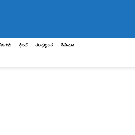
ಣಗಳು
ಕ್ರೀಡೆ
ತಂತ್ರಜ್ಞಾನ
ಸಿನಿಮಾ