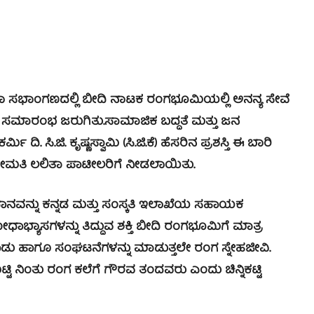
ಂಗಣದಲ್ಲಿ ಬೀದಿ ನಾಟಕ ರಂಗಭೂಮಿಯಲ್ಲಿ ಅನನ್ಯ ಸೇವೆ
ರಧಾನ ಸಮಾರಂಭ ಜರುಗಿತು.
ಸಾಮಾಜಿಕ ಬದ್ಧತೆ ಮತ್ತು ಜನ
. ಸಿ.ಜಿ. ಕೃಷ್ಣಸ್ವಾಮಿ (ಸಿ.ಜಿ.ಕೆ) ಹೆಸರಿನ ಪ್ರಶಸ್ತಿ ಈ ಬಾರಿ
ರೀಮತಿ ಲಲಿತಾ ಪಾಟೀಲರಿಗೆ ನೀಡಲಾಯಿತು.
ಧಾನವನ್ನು ಕನ್ನಡ ಮತ್ತು ಸಂಸ್ಕತಿ ಇಲಾಖೆಯ ಸಹಾಯಕ
ಧಾಭ್ಯಾಸಗಳನ್ನು ತಿದ್ದುವ ಶಕ್ತಿ ಬೀದಿ ರಂಗಭೂಮಿಗೆ ಮಾತ್ರ
ು ಹಾಗೂ ಸಂಘಟನೆಗಳನ್ನು ಮಾಡುತ್ತಲೇ ರಂಗ ಸ್ನೇಹಜೀವಿ.
ೆಟ್ಟಿ ನಿಂತು ರಂಗ ಕಲೆಗೆ ಗೌರವ ತಂದವರು ಎಂದು ಚಿನ್ನಿಕಟ್ಟಿ