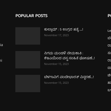
POPULAR POSTS
P
ಕುಲ್ಗಾಮ್‌ : 5 ಉಗ್ರರ ಹತ್ಯೆ …..!
L
November 17, 2023
ಬ
ia
ರಾ
ತ
ನಿಗಮ ಮಂಡಳಿ ನೇಮಕಾತಿ :
ಕೆಇಎಯಿಂದ ವಸ್ತ್ರ ಸಂಹಿತೆ ಘೋಷಣೆ…!
ರಾ
hi
November 15, 2023
ದ
ಚಿ
ಬೆಳಗಾವಿಗೆ ವಂದೇಭಾರತ್‌ ವಿಸ್ಥರಣೆ….!
ಹ
November 15, 2023
ಬಳ