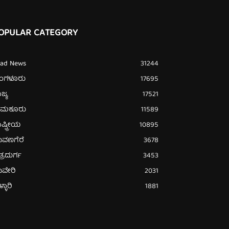
OPULAR CATEGORY
ead News
31244
ೆಂಗಳೂರು
17695
ಜ್ಯ
17521
ುಮಕೂರು
11589
ಷ್ಟ್ರೀಯ
10895
ಾವಣಗೆರೆ
3678
ತ್ರದುರ್ಗ
3453
ಾವೇರಿ
2031
್ಳಾರಿ
1881