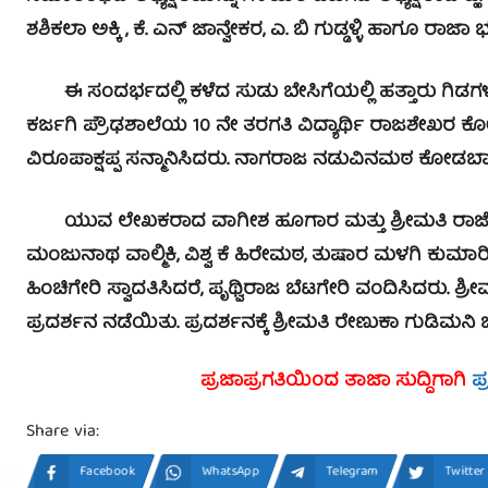
ಶಶಿಕಲಾ ಅಕ್ಕಿ , ಕೆ. ಎನ್ ಜಾನ್ವೇಕರ, ಎ. ಬಿ ಗುಡ್ಡಳ್ಳಿ ಹಾಗೂ ರಾಜಾ ಭಕ
ಈ ಸಂದರ್ಭದಲ್ಲಿ ಕಳೆದ ಸುಡು ಬೇಸಿಗೆಯಲ್ಲಿ ಹತ್ತಾರು ಗಿಡಗಳಲ್ಲಿ ಹಕ
ಕರ್ಜಗಿ ಪ್ರೌಢಶಾಲೆಯ 10 ನೇ ತರಗತಿ ವಿದ್ಯಾರ್ಥಿ ರಾಜಶೇಖರ
ವಿರೂಪಾಕ್ಷಪ್ಪ ಸನ್ಮಾನಿಸಿದರು. ನಾಗರಾಜ ನಡುವಿನಮಠ ಕೋಡಬಾಳರ 
ಯುವ ಲೇಖಕರಾದ ವಾಗೀಶ ಹೂಗಾರ ಮತ್ತು ಶ್ರೀಮತಿ ರಾಜೇಶ್ವರ
ಮಂಜುನಾಥ ವಾಲ್ಮಿಕಿ, ವಿಶ್ವ ಕೆ ಹಿರೇಮಠ, ತುಷಾರ ಮಳಗಿ ಕುಮಾರಿ
ಹಿಂಚಿಗೇರಿ ಸ್ವಾದತಿಸಿದರೆ, ಪೃಥ್ವಿರಾಜ ಬೆಟಗೇರಿ ವಂದಿಸಿದರು.
ಪ್ರದರ್ಶನ ನಡೆಯಿತು. ಪ್ರದರ್ಶನಕ್ಕೆ ಶ್ರೀಮತಿ ರೇಣುಕಾ ಗುಡಿಮನಿ
ಪ್ರಜಾಪ್ರಗತಿಯಿಂದ ತಾಜಾ ಸುದ್ದಿಗಾಗಿ
ಪ
Share via:
Facebook
WhatsApp
Telegram
Twitter