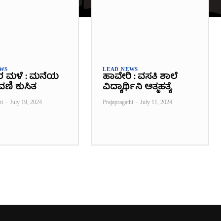
EWS
LEAD NEWS
ರ ಮಳೆ : ಮನೆಯ
ಹಾವೇರಿ : ವಸತಿ ಶಾಲೆ
ವಣಿ ಕುಸಿತ
ವಿದ್ಯಾರ್ಥಿನಿ ಆತ್ಮಹತ್ಯೆ
hi
-
July 19, 2024
Prajapragathi
-
July 11, 2024