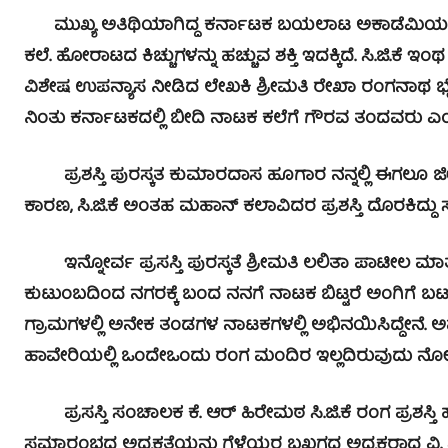
ಮುಖ್ಯ ಅತಿಥಿಯಾಗಿದ್ದ ಕರ್ನಾಟಕ ಬಯಲಾಟ ಅಕಾಡೆಮಿಯ ಸದ
ಕಲೆ. ಹೋರಾಟದ ಕಿಚ್ಚುಗಳನ್ನು ಹಚ್ಚುವ ಶಕ್ತಿ ಇದಕ್ಕಿದೆ. ಸಿ.ಜಿ
ವಿಶೇಷ ಉಪನ್ಯಾಸ ನೀಡಿದ ಲೇಖಕಿ ಶ್ರೀಮತಿ ರೇಖಾ ರಂಗನಾಥ ಭೈ
ನಿಂತು ಕರ್ನಾಟಕದಲ್ಲಿ ಬೀದಿ ನಾಟಕ ಕಲೆಗೆ ಗೌರವ ತಂದವರು ಎ
ಪ್ರಶಸ್ತಿ ಪುರಸ್ಕತ ಕುಮಾರದಾಸ ಹೂಗಾರ ನನ್ನಲ್ಲಿ ಈಗಲೂ ಜೀವ
ಕಾರಣ, ಸಿ.ಜಿ.ಕೆ ಅಂತಹ ಮಹಾನ್ ಕಲಾವಿದರ ಪ್ರಶಸ್ತಿ ದೊರಕಿದ್ದ
ಇನ್ನೋರ್ವ ಪ್ರಸಸ್ತಿ ಪುರಸ್ಕತೆ ಶ್ರೀಮತಿ ಲಲಿತಾ ಪಾಟೀಲ ಮಾತ
ಕುಟುಂಬದಿಂದ ನಗರಕ್ಕೆ ಬಂದ ನನಗೆ ನಾಟಕ ಬಿಟ್ಟರೆ ಅಂಗಿಗೆ ಬಟನ
ಗ್ರಾಮಗಳಲ್ಲಿ ಅನೇಕ ತಂಡಗಳ ನಾಟಕಗಳಲ್ಲಿ ಅಭಿನಯಿಸಿದ್ದೇನೆ.
ಹಾವೇರಿಯಲ್ಲಿ ಒಂದೇಒಂದು ರಂಗ ಮಂದಿರ ಇಲ್ಲದಿರುವುದು ನೋ
ಪ್ರಸಸ್ತಿ ಸಂಚಾಲಕ ಕೆ. ಆರ್ ಹಿರೇಮಠ ಸಿ.ಜಿ.ಕೆ ರಂಗ ಪ್ರಶಸ್ತಿ ಹ
ಸಮಾರಂಭದ ಅಧ್ಯಕ್ಷತೆಯನ್ನು ಗೆಳೆಯರ ಬಖಗದ ಅಧ್ಯಕ್ಷರಾದ ವ್ಹಿ. ಎಂ ಪ