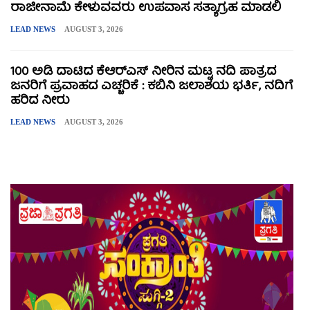
ರಾಜೀನಾಮೆ ಕೇಳುವವರು ಉಪವಾಸ ಸತ್ಯಾಗ್ರಹ ಮಾಡಲಿ
LEAD NEWS
AUGUST 3, 2026
100 ಅಡಿ ದಾಟಿದ ಕೆಆರ್‌ಎಸ್ ನೀರಿನ ಮಟ್ಟ ನದಿ ಪಾತ್ರದ
ಜನರಿಗೆ ಪ್ರವಾಹದ ಎಚ್ಚರಿಕೆ : ಕಬಿನಿ ಜಲಾಶಯ ಭರ್ತಿ, ನದಿಗೆ
ಹರಿದ ನೀರು
LEAD NEWS
AUGUST 3, 2026