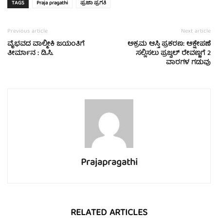
TAGS
Praja pragathi
ಪ್ರಜಾ ಪ್ರಗತಿ
Previous article
Next article
ವೈಭವದ ವಾಲ್ಮೀಕಿ ಜಯಂತಿಗೆ
ಅಕ್ರಮ ಆಸ್ತಿ ಪ್ರಕರಣ: ಆಕ್ಷೇಪಣೆ
ತೀರ್ಮಾನ : ಡಿ.ಸಿ.
ಸಲ್ಲಿಸಲು ಪ್ರಜ್ವಲ್ ರೇವಣ್ಣಗೆ 2
ವಾರಗಳ ಗಡುವು
Prajapragathi
RELATED ARTICLES