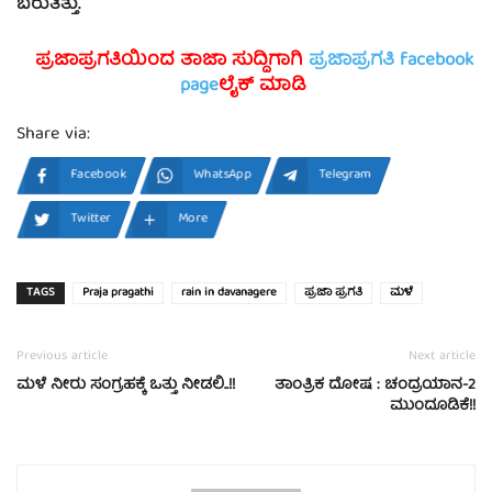
ಬರುತಿತ್ತು.
ಪ್ರಜಾಪ್ರಗತಿಯಿಂದ ತಾಜಾ ಸುದ್ದಿಗಾಗಿ
ಪ್ರಜಾಪ್ರಗತಿ facebook
page
ಲೈಕ್ ಮಾಡಿ
Share via:
Facebook
WhatsApp
Telegram
Twitter
More
TAGS
Praja pragathi
rain in davanagere
ಪ್ರಜಾ ಪ್ರಗತಿ
ಮಳೆ
Previous article
Next article
ಮಳೆ ನೀರು ಸಂಗ್ರಹಕ್ಕೆ ಒತ್ತು ನೀಡಲಿ..!!
ತಾಂತ್ರಿಕ ದೋಷ : ಚಂದ್ರಯಾನ-2
ಮುಂದೂಡಿಕೆ!!