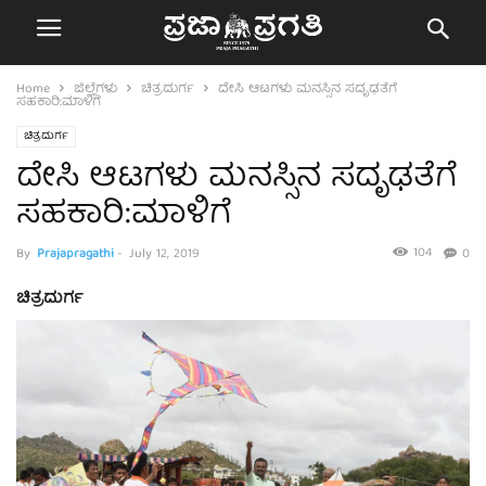
Home
ಜಿಲ್ಲೆಗಳು
ಚಿತ್ರದುರ್ಗ
ದೇಸಿ ಆಟಗಳು ಮನಸ್ಸಿನ ಸದೃಢತೆಗೆ
ಸಹಕಾರಿ:ಮಾಳಿಗೆ
ಚಿತ್ರದುರ್ಗ
ದೇಸಿ ಆಟಗಳು ಮನಸ್ಸಿನ ಸದೃಢತೆಗೆ
ಸಹಕಾರಿ:ಮಾಳಿಗೆ
104
By
Prajapragathi
-
July 12, 2019
0
ಚಿತ್ರದುರ್ಗ