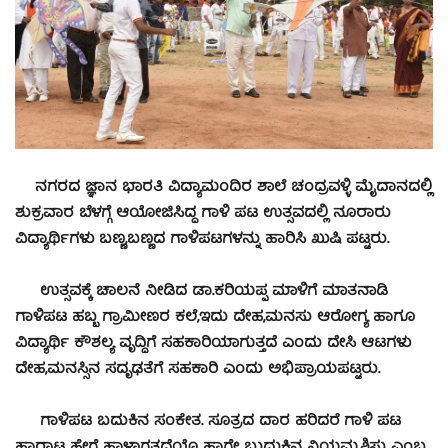
ನಗರದ ಜ್ಞಾನ ಭಾರತಿ ವಿದ್ಯಾಮಂದಿರ ಶಾಲೆ ಚಂದ್ರವಳ್ಳಿ ಮೈದಾನದಲ್ಲಿ
ಶುಕ್ರವಾರ ಬೆಳಗ್ಗೆ ಆಯೋಜಿಸಿದ್ದ ಗಾಳಿ ಪಟ ಉತ್ಸವದಲ್ಲಿ ನೂರಾರು
ವಿದ್ಯಾರ್ಥಿಗಳು ಬಣ್ಣ,ಬಣ್ಣದ ಗಾಳಿಪಟಗಳನ್ನು ಹಾರಿಸಿ ಖುಷಿ ಪಟ್ಟರು.
ಉತ್ಸವಕ್ಕೆ ಚಾಲನೆ ನೀಡಿದ ಡಾ.ಕರಿಯಪ್ಪ ಮಾಳಿಗೆ ಮಾತನಾಡಿ
ಗಾಳಿಪಟ ಹಬ್ಬ ಗ್ರಾಮೀಣರ ಕಲೆ,ಇದು ದೇಹ,ಮನಸು ಆರೋಗ್ಯ ಹಾಗೂ
ವಿದ್ಯಾರ್ಥಿ ಕೌಶಲ್ಯ ವೃದ್ಧಿಗೆ ಸಹಕಾರಿಯಾಗುತ್ತದೆ ಎಂದು ದೇಸಿ ಆಟಗಳು
ದೇಹ,ಮನಸ್ಸಿನ ಸದೃಢತೆಗೆ ಸಹಕಾರಿ ಎಂದು ಅಭಿಪ್ರಾಯಪಟ್ಟರು.
ಗಾಳಿಪಟ ಬದುಕಿನ ಸಂಕೇತ. ಸೂತ್ರದ ದಾರ ಹರಿದರೆ ಗಾಳಿ ಪಟ