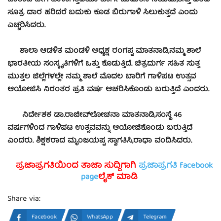
ಹಾರಾಟ ಹೇಗೆ ಹಾಳಾಗತ್ತದೆಯೊ ಹಾಗೇ ಬುದುಕಿನ ನಿಯಮ,ಶಿಸ್ತು ಎಂಬ
ಸೂತ್ರ ದಾರ ಹರಿದರೆ ಬದುಕು ಕೂಡ ಬಿರುಗಾಳಿ ಸಿಲುಕುತ್ತದೆ ಎಂದು
ಎಚ್ಚರಿಸಿದರು.
ಶಾಲಾ ಆಡಳಿತ ಮಂಡಳಿ ಅಧ್ಯಕ್ಷ ರಂಗಪ್ಪ ಮಾತನಾಡಿ,ನಮ್ಮ ಶಾಲೆ
ಭಾರತೀಯ ಸಂಸ್ಕೃತಿಗಳಿಗೆ ಒತ್ತು ಕೊಡುತ್ತಿದೆ. ಚಿತ್ರದುರ್ಗ ಸಹಿತ ಸುತ್ತ
ಮುತ್ತಲ ಜಿಲ್ಲೆಗಳಲ್ಲೇ ನಮ್ಮ ಶಾಲೆ ಮೊದಲ ಬಾರಿಗೆ ಗಾಳಿಪಟ ಉತ್ಸವ
ಆಯೋಜಿಸಿ ನಿರಂತರ ಪ್ರತಿ ವರ್ಷ ಆಚರಿಸಿಕೊಂಡು ಬರುತ್ತಿದೆ ಎಂದರು.
ನಿರ್ದೇಶಕ ಡಾ.ರಾಜೀವ್‍ಲೋಚನಾ ಮಾತನಾಡಿ,ಸಂಸ್ಥೆ 46
ವರ್ಷಗಳಿಂದ ಗಾಳಿಪಟ ಉತ್ಸವವನ್ನು ಆಯೋಜಿಕೊಂಡು ಬರುತ್ತಿದೆ
ಎಂದರು. ಶಿಕ್ಷಕರಾದ ಮೃಂಜಯಪ್ಪ ಸ್ವಾಗತಿಸಿ,ರಾಧಾ ವಂದಿಸಿದರು.
ಪ್ರಜಾಪ್ರಗತಿಯಿಂದ ತಾಜಾ ಸುದ್ದಿಗಾಗಿ
ಪ್ರಜಾಪ್ರಗತಿ facebook
page
ಲೈಕ್ ಮಾಡಿ
Share via:
Facebook
WhatsApp
Telegram