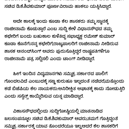
ಸಚಿವ ಡಿ.ಕೆ.ಶಿವಕುಮಾರ್ ಪೂರ್ಣವಿರಾಮ ಹಾಕಲು ಯತ್ನಿಸಿದ್ದಾರೆ.
ಅದೇ ಕಾಲಕ್ಕೆ ಇಂದು ಕೂಡಾ ಕೆಲ ಶಾಸಕರು ತಮ್ಮ ಸ್ಥಾನಕ್ಕೆ
ರಾಜೀನಾಮೆ ಕೊಡುತ್ತಾರೆ ಎಂಬ ಸುದ್ದಿ ಕೇಳಿ ವಿಧಾನಸೌಧದ ತಮ್ಮ
ಕಛೇರಿಗೆ ಬಂದು ಬಹುಕಾಲ ಕುಳಿತಿದ್ದ ಸಭಾಧ್ಯಕ್ಷ ರಮೇಶ್ ಕುಮಾರ್
ಕೂಡಾ ಕೊನೆಗೆ:ನನ್ನ ಕಛೇರಿಗೆ,ರಾಜ್ಯಪಾಲರಿಗೆ ರಾಜೀನಾಮೆ ನೀಡಿರುವ
ಶಾಸಕ ಆನಂದ್‍ಸಿಂಗ್ ಅವರು ಪುರುಸೊತ್ತಿದ್ದರೆ ರಾಷ್ಟ್ರಪತಿಗಳಿಗೂ
ರಾಜೀನಾಮೆ ಪತ್ರ ಸಲ್ಲಿಸಲಿ ಎಂದು ಟಾಂಗ್ ನೀಡಿದ್ದಾರೆ.
ಹೀಗೆ ಇಂದಿನ ವಿದ್ಯಮಾನಗಳು ಸಮ್ಮಿಶ್ರ ಸರ್ಕಾರದ ಪಾಲಿಗೆ
ಗೊಂದಲವಿದೆ ಎಂಬುದಕ್ಕೆ ಸಣ್ಣ ಕುರುಹೂ ಇಲ್ಲದಂತೆ ನಡೆದರೆ,ಮತ್ತೊಂದು
ಕಡೆ ಬಿಜೆಪಿಯ ಕೆಲ ನಾಯಕರು:ಅನಿರೀಕ್ಷಿತ ಆಘಾತಕ್ಕೆ ಕಾದು ನೋಡುತ್ತಿರಿ
ಎಂದು ಸಸ್ಪೆನ್ಸ್ ಕಾಯ್ದಿರಿಸುವ ಯತ್ನ ಮಾಡಿದ್ದಾರೆ.
ವಿಕಾಸಸೌಧದಲ್ಲಿಂದು ಸುದ್ದಿಗೋಷ್ಟಿಯಲ್ಲಿ ಮಾತನಾಡಿದ
ಜಲಸಂಪನ್ಮೂಲ ಸಚಿವ ಡಿ.ಕೆ.ಶಿವಕುಮಾರ್ ಅವರು,ತಮಗೆ ಗೊತ್ತಿದ್ದಂತೆ
ಸಮ್ಮಿಶ್ರ ಸರ್ಕಾರಕ್ಕೆ ಯಾವ ತೊಂದರೆಯೂ ಇಲ್ಲ.ಆದರೆ ಕೆಲ ಶಾಸಕರಿಗೆ