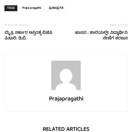
TAGS
Praja pragathi
ಪ್ರಜಾಪ್ರಗತಿ
Previous article
Next article
ಮೈತ್ರಿ ಸರ್ಕಾರ ಅಸ್ತಿರಕ್ಕೆ ಬಿಜೆಪಿ
ಹಾಸನ : ಶಾಲೆಯಲ್ಲೇ ವಿದ್ಯಾರ್ಥಿನಿ
ಪಿತೂರಿ: ಡಿ.ಬಿ.
ನೇಣಿಗೆ ಶರಣು!!
Prajapragathi
RELATED ARTICLES