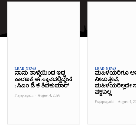
LEAD NEWS
LEAD NEWS
ನಾನು ತಾಳ್ಮೆಯಿಂದ ಇದ್ದ
ಮಹಿಳೆಯರಿಗೂ ಅ
ಕಾರಣಕ್ಕೆ ಈ ಸ್ಥಾನದಲ್ಲಿದ್ದೇನೆ
ನೀಡುತ್ತೇವೆ,
: ಸಿಎಂ ಡಿ ಕೆ ಶಿವಕುಮಾರ್
ಮಹಿಳೆಯರಿಲ್ಲದೇ ನ
ಪಕ್ಷವಿಲ್ಲ
Prajapragathi
-
August 4, 2026
Prajapragathi
-
August 4, 2