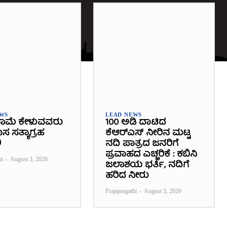
EWS
LEAD NEWS
ಾಮೆ ಕೇಳುವವರು
100 ಅಡಿ ದಾಟಿದ
 ಸತ್ಯಾಗ್ರಹ
ಕೆಆರ್‌ಎಸ್ ನೀರಿನ ಮಟ್ಟ
ಿ
ನದಿ ಪಾತ್ರದ ಜನರಿಗೆ
ಪ್ರವಾಹದ ಎಚ್ಚರಿಕೆ : ಕಬಿನಿ
hi
-
August 3, 2026
ಜಲಾಶಯ ಭರ್ತಿ, ನದಿಗೆ
ಹರಿದ ನೀರು
Prajapragathi
-
August 3, 2026