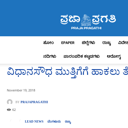
Praja
Pragathi
ಹೋಂ
EPAPER
ಜಿಲ್ಲೆಗಳು
ರಾಜ್ಯ
ವಿದೇ
ನದಿಗಳು
ಪಾರಂಪರಿಕ ಕಟ್ಟಡಗಳು
ಆರೋಗ್ಯ
ವಿಧಾನಸೌಧ ಮುತ್ತಿಗೆಗೆ ಹಾಕಲು ತ
November 19, 2018
BY
PRAJAPRAGATHI
62
LEAD NEWS
ಬೆಂಗಳೂರು
ರಾಜ್ಯ