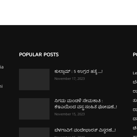
POPULAR POSTS
P
ia
ಕುಲ್ಗಾಮ್‌ : 5 ಉಗ್ರರ ಹತ್ಯೆ …..!
L
November 17, 2023
ಬ
hi
ರಾ
ತ
ನಿಗಮ ಮಂಡಳಿ ನೇಮಕಾತಿ :
ಕೆಇಎಯಿಂದ ವಸ್ತ್ರ ಸಂಹಿತೆ ಘೋಷಣೆ…!
ರಾ
November 15, 2023
ದ
ಚಿ
ಬೆಳಗಾವಿಗೆ ವಂದೇಭಾರತ್‌ ವಿಸ್ಥರಣೆ….!