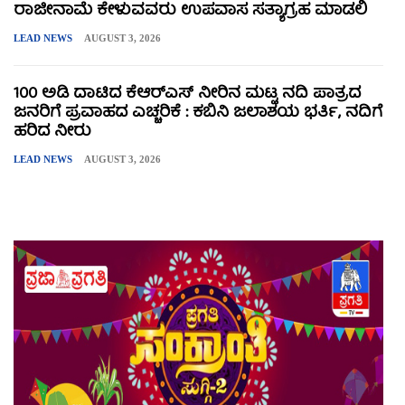
ರಾಜೀನಾಮೆ ಕೇಳುವವರು ಉಪವಾಸ ಸತ್ಯಾಗ್ರಹ ಮಾಡಲಿ
LEAD NEWS
AUGUST 3, 2026
100 ಅಡಿ ದಾಟಿದ ಕೆಆರ್‌ಎಸ್ ನೀರಿನ ಮಟ್ಟ ನದಿ ಪಾತ್ರದ
ಜನರಿಗೆ ಪ್ರವಾಹದ ಎಚ್ಚರಿಕೆ : ಕಬಿನಿ ಜಲಾಶಯ ಭರ್ತಿ, ನದಿಗೆ
ಹರಿದ ನೀರು
LEAD NEWS
AUGUST 3, 2026