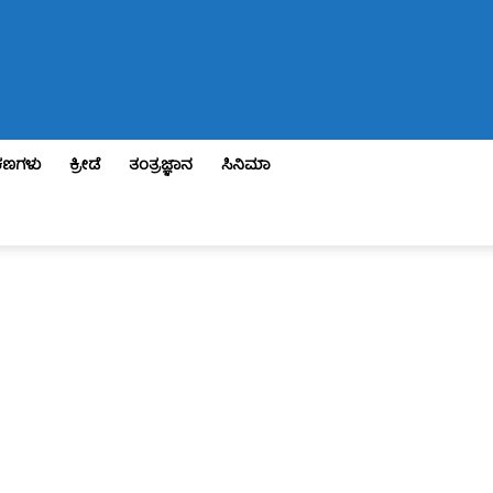
ಣಗಳು
ಕ್ರೀಡೆ
ತಂತ್ರಜ್ಞಾನ
ಸಿನಿಮಾ