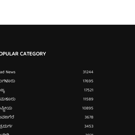
OPULAR CATEGORY
ead News
31244
ೆಂಗಳೂರು
17695
ಜ್ಯ
17521
ುಮಕೂರು
11589
ಷ್ಟ್ರೀಯ
10895
ಾವಣಗೆರೆ
3678
ತ್ರದುರ್ಗ
3453