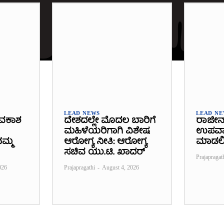
LEAD NEWS
LEAD N
ವಕಾಶ
ದೇಶದಲ್ಲೇ ಮೊದಲ ಬಾರಿಗೆ
ರಾಜೀನ
ಮಹಿಳೆಯರಿಗಾಗಿ ವಿಶೇಷ
ಉಪವಾಸ
ಮ್ಮ
ಆರೋಗ್ಯ ನೀತಿ: ಆರೋಗ್ಯ
ಮಾಡಲ
ಸಚಿವ ಯು.ಟಿ. ಖಾದರ್
Prajapragat
026
Prajapragathi
-
August 4, 2026