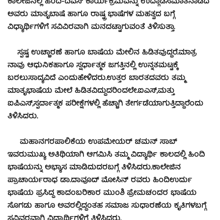
ಕಾಲೇಜಿನಲ್ಲಿ ಹಿಂದಿ-ದಿವಸ್ ಕಾರ್ಯಕ್ರಮವನ್ನು ಉದ್ಗಾಡಿಸಿಮಾತನಾಡಿದ
ಅವರು ಮಾತೃಬಾಷೆ ಹಾಗೂ ರಾಷ್ಟ್ರ ಭಾಷೆಗಳ ಮಹತ್ವದ ಬಗ್ಗೆ
ವಿಧ್ಯಾರ್ಥಿಗಳಿಗೆ ಸವಿವಿರವಾಗಿ ಮನದಟ್ಟಾಗುವಂತೆ ತಿಳಿಸುತ್ತಾ.
ಸ್ಪಷ್ಟ ಉಚ್ಚಾರಣೆ ಹಾಗೂ ಬಾಷೆಯ ಮೇಲಿನ ಹಿಡಿತವುದ್ದರೆ.ಮಾತ್ರ
ನಾವು ಆಧುನಿಕಹಾಗೂ ಸ್ಷರ್ಧಾತ್ಮಕ ಜಗತ್ತಿನಲ್ಲಿ ಉನ್ನತಮಟ್ಟಕ್ಕೆ
ಬರಲುಸಾದ್ಯವಿದೆ ಎಂದುಹೇಳಿದರು.ಉತ್ತರ ಬಾರತದವರು ತಮ್ಮ
ಮಾತೃಭಾಷೆಯ ಮೇಲೆ ಹಿಡಿತವಿದ್ದುದರಿಂದಲೇ.ಐಎಸ್,ಮತ್ತು
ಐಪಿಎಸ್,ಸ್ಫರ್ದಾತ್ಮಕ ಪರೀಕ್ಷೆಗಳಲ್ಲಿ ಹೆಚ್ಚಾಗಿ ತೇರ್ಗಡೆಯಾಗುತ್ತಿದ್ದಾರೆಂದು
ತಿಳಿಸಿದರು.
ಮಹಾನಗರಪಾಲಿಕೆಯ ಉಪಮೇಯರ್ ಚಮನ್ ಸಾಬ್
ಇವರುಮುಖ್ಯ ಅತಿಥಿಯಾಗಿ ಆಗಮಿಸಿ ತಮ್ಮ ವಿದ್ಯಾರ್ಥಿ ಕಾಲದಲ್ಲಿ ಹಿಂದಿ
ಭಾಷೆಯನ್ನು ಅಭ್ಯಾಸ ಮಾಡಿದುದರಬಗ್ಗೆ ತಿಳಿಸಿದರು.ಕಾಲೇಜಿನ
ಪ್ರಾಚಾರ್ಯರಾಧ ಡಾ.ದಾವೂದ್ ಮೋಸಿನ್ ರವರು ಹಿಂದಿಉರ್ದು
ಭಾಷೆಯ ಪ್ರಸಿದ್ದ ಕಾದಂಬರಿಕಾರ ಮುಂಶಿ ಪ್ರೇಮಚಂದರ ಭಾಷೆಯ
ಸೊಗಡು ಹಾಗೂ ಅವರಲ್ಲಿದ್ದಂತಹ ಸಮಾಜ ಸುಧಾರಣೆಯ ಕೃತಿಗಳಬಗ್ಗೆ
ಸವಿವರವಾಗಿ ವಿದ್ಯಾರ್ಥಿಗಳಿಗೆ ತಿಳಿಸಿದರು.