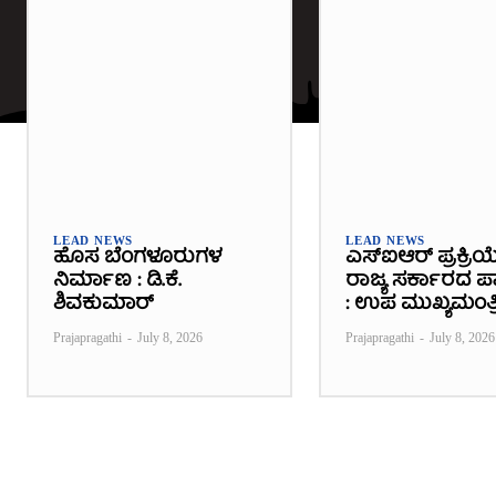
LEAD NEWS
LEAD NEWS
ಹೊಸ ಬೆಂಗಳೂರುಗಳ
ಎಸ್‌ಐಆರ್ ಪ್ರಕ್ರಿಯ
ನಿರ್ಮಾಣ : ಡಿ.ಕೆ.
ರಾಜ್ಯ ಸರ್ಕಾರದ ಪಾತ
ಶಿವಕುಮಾರ್
: ಉಪ ಮುಖ್ಯಮಂತ್ರ
Prajapragathi
-
July 8, 2026
Prajapragathi
-
July 8, 2026