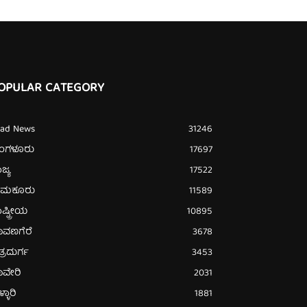
OPULAR CATEGORY
ead News
31246
ೆಂಗಳೂರು
17697
ಜ್ಯ
17522
ುಮಕೂರು
11589
ಷ್ಟ್ರೀಯ
10895
ಾವಣಗೆರೆ
3678
ತ್ರದುರ್ಗ
3453
ಾವೇರಿ
2031
್ಳಾರಿ
1881