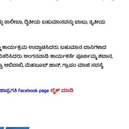
ಾಲೀಬಾ, ದ್ವಿತೀಯ ಬಹುಮಾನವನ್ನು ಬಾಬು, ತೃತೀಯ
್ಯಕ್ರಮ ಉದ್ಘಾಟಿಸಿದರು. ಬಹುಮಾನ ದಾನಿಗಳಾದ
ತರಿಸಿದರು. ಅಂಗನವಾಡಿ ಕಾರ್ಯಕರ್ತೆ ಪೂರ್ಣಮ್ಮ, ಶಬಾನ,
, ಅಬಿದಾಬಿ, ಮೆಹಬೂಬ್ ಜಾನ್, ಗ್ರಾಪಂ ಮಾಜಿ ಸದಸ್ಯೆ
ರಜಾಪ್ರಗತಿ facebook page
ಲೈಕ್ ಮಾಡಿ