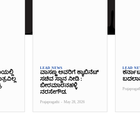
LEAD NEWS
LEAD N
ೆಯಲ್ಲಿ
ವಾಸಣ್ಣ ಅವರಿಗೆ ಕ್ಯಾಬಿನೆಟ್
ಕರ್ನಾ
್ರವಿಲ್ಲ
ಸಚಿವ ಸ್ಥಾನ ನೀಡಿ :
ಬದಲಾ
ಿ
ಬೀರಮಾರನಹಳ್ಳಿ
Prajapragat
ನರಸೇಗೌಡ.
Prajapragathi
-
May 28, 2026