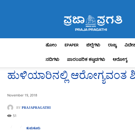
Praja
Pragathi
ಹೋಂ
EPAPER
ಜಿಲ್ಲೆಗಳು
ರಾಜ್ಯ
ವಿದೇ
ನದಿಗಳು
ಪಾರಂಪರಿಕ ಕಟ್ಟಡಗಳು
ಆರೋಗ್ಯ
ಹುಳಿಯಾರಿನಲ್ಲಿ ಆರೋಗ್ಯವಂತ ಶಿ
November 19, 2018
BY
PRAJAPRAGATHI
51
ತುಮಕೂರು