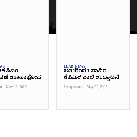
EWS
LEAD NEWS
ಟಕ ಸಿಎಂ
ಜೂ.1ರಿಂದ 1 ಸಾವಿರ
ವಣೆ ಊಹಾಪೋಹ
ಕೆಪಿಎಸ್ ಶಾಲೆ ಉದ್ಘಾಟನೆ
hi
-
May 26, 2026
Prajapragathi
-
May 22, 2026