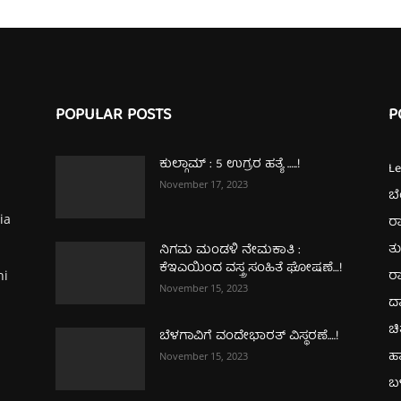
POPULAR POSTS
P
ಕುಲ್ಗಾಮ್‌ : 5 ಉಗ್ರರ ಹತ್ಯೆ …..!
L
November 17, 2023
ಬ
ia
ರಾ
ತ
ನಿಗಮ ಮಂಡಳಿ ನೇಮಕಾತಿ :
ಕೆಇಎಯಿಂದ ವಸ್ತ್ರ ಸಂಹಿತೆ ಘೋಷಣೆ…!
ರಾ
hi
November 15, 2023
ದ
ಚಿ
ಬೆಳಗಾವಿಗೆ ವಂದೇಭಾರತ್‌ ವಿಸ್ಥರಣೆ….!
ಹ
November 15, 2023
ಬಳ