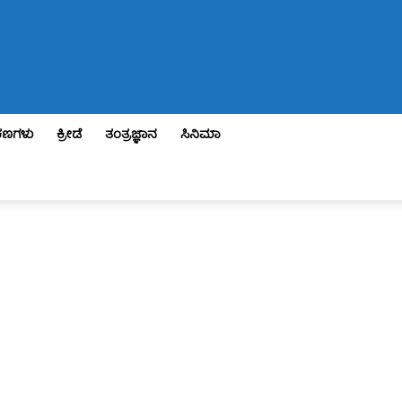
ಣಗಳು
ಕ್ರೀಡೆ
ತಂತ್ರಜ್ಞಾನ
ಸಿನಿಮಾ