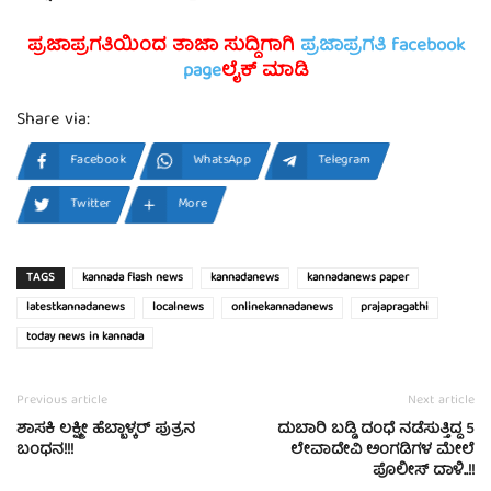
ಪ್ರಜಾಪ್ರಗತಿಯಿಂದ ತಾಜಾ ಸುದ್ದಿಗಾಗಿ
ಪ್ರಜಾಪ್ರಗತಿ facebook
page
ಲೈಕ್ ಮಾಡಿ
Share via:
Facebook
WhatsApp
Telegram
Twitter
More
TAGS
kannada flash news
kannadanews
kannadanews paper
latestkannadanews
localnews
onlinekannadanews
prajapragathi
today news in kannada
Previous article
Next article
ಶಾಸಕಿ ಲಕ್ಷ್ಮೀ ಹೆಬ್ಬಾಳ್ಕರ್ ಪುತ್ರನ
ದುಬಾರಿ ಬಡ್ಡಿ ದಂಧೆ ನಡೆಸುತ್ತಿದ್ದ 5
ಬಂಧನ!!!
ಲೇವಾದೇವಿ ಅಂಗಡಿಗಳ ಮೇಲೆ
ಪೊಲೀಸ್ ದಾಳಿ..!!