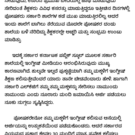
ನೀಡುವುದು, ಊರಿನ ಪ್ರಮುಖ ಬೀದಿಯಲ್ಲಿ ಜಾಥ ಮಾಡುವುದು
ಸೇರಿದಂತೆ ಶಿಕ್ಷಕರು ವಿವಿಧ ಕಸರತ್ತು ಮಾಡುತ್ತಿದ್ದರೂ ಇತ್ತೀಚಿನ ದಿನಗಳಲ್ಲಿ
ಪೋಷಕರು ಸರ್ಕಾರಿ ಶಾಲೆಗಳ ಕಡೆ ಮುಖ ಮಾಡುತ್ತಿರಲಿಲ್ಲ. ಆದರೆ
ಇಂದು ಶಾಲೆಗೆ ಬಾಗಿಲು ತೆರೆಯುವ ಮೊದಲೇ ಪೋಷಕರ ದಂಡು
ಶಾಲೆಯ ಬಳಿ ನೆರಿದಿದ್ದು ಶಿಕ್ಷಕರಲ್ಲೇ ಅಚ್ಚರಿ ಮತ್ತು ಸಂಭ್ರಮ ಉಂಟು
ಮಾಡಿತ್ತು.
ಇದಕ್ಕೆ ಸರ್ಕಾರ ಕರ್ನಾಟಕ ಪಬ್ಲಿಕ್ ಸ್ಕೂಲ್ ಮೂಲಕ ಸರ್ಕಾರಿ
ಶಾಲೆಯಲ್ಲಿ ಇಂಗ್ಲೀಷ್ ಮೀಡಿಯಂ ಆರಂಭಿಸಿರುವುದು ಮುಖ್ಯ
ಕಾರಣವಾಗಿದೆ. ಶುಲ್ಕವೇ ಇಲ್ಲದೆ ಪುಕ್ಕಟ್ಟೆಯಾಗಿ ತಮ್ಮ ಮಕ್ಕಳಿಗೆ ಇಂಗ್ಲೀಷ್
ಶಿಕ್ಷಣ ಕಲಿಸುತ್ತೇವೆಂದರೆ ಯಾರು ತಾನೇ ಬೇಡವೆಂದಾರು ಹೇಳಿ. ಹಾಗಾಗಿ
ಸರ್ಕಾರಿ ಎಲ್‍ಕೆಜಿಗೆ ತಮ್ಮ ತಮ್ಮ ಮಕ್ಕಳನ್ನು ಸೇರಿಸಲು ನಾಮುಂದು
ತಾಮುಂದು ಎಂದು ನೂರಾರು ಮಂದಿ ಜಮಾಯಿಸಿ ಅರ್ಜಿ ಪಡೆಯಲು
ನೂಕು ನುಗ್ಗಲು ಸೃಷ್ಠಿಸಿದ್ದರು.
ಪೋಷಕರೇನೋ ತಮ್ಮ ಮಕ್ಕಳಿಗೆ ಇಂಗ್ಲೀಷ್ ಕಲಿಸುವ ಆಸೆಯಲ್ಲಿ
ಅರ್ಜಿಯನ್ನು ಉತ್ಸುಕತೆಯಿಂದ ಪಡೆದುಕೊಂಡರು. ಆದರೆ ಸರ್ಕಾರದ
ನಿಯಮದ ಪ್ರಕಾರ ಕೇವಲ 30 ಮಂದಿಗೆ ಮಾತ್ರ ಪ್ರವೇಶ ಕಲ್ಪಿಸಲು