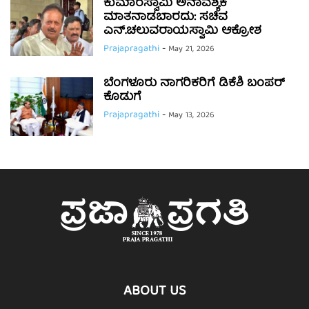
ಕುಮಾರಸ್ವಾಮಿ ಅನಾವಶ್ಯಕ
ಮಾತನಾಡಬಾರದು: ಸಚಿವ
ಎನ್.ಚಲುವರಾಯಸ್ವಾಮಿ ಆಕ್ರೋಶ
Prajapragathi
-
May 21, 2026
ಬೆಂಗಳೂರು ನಾಗರಿಕರಿಗೆ ಡಿಕೆಶಿ ಬಂಪರ್
ಕೊಡುಗೆ
Prajapragathi
-
May 13, 2026
ABOUT US