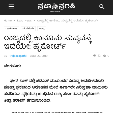
Home
Lead News
ರಾಜ್ಯದಲ್ಲಿ ಕಾನೂನು ಸುವ್ಯವಸ್ಥೆ ಇದೆಯೇ: ಹೈಕೋರ್ಟ್
Lead News
ಬೆಂಗಳೂರು
ರಾಜ್ಯ
ರಾಜ್ಯದಲ್ಲಿ ಕಾನೂನು ಸುವ್ಯವಸ್ಥೆ
ಇದೆಯೇ: ಹೈಕೋರ್ಟ್
22
By
Prajapragathi
-
June 27, 2019
0
ಬೆಂಗಳೂರು
ಫೇಸ್ ಬುಕ್ ನಲ್ಲಿ ಜೆಡಿಎಸ್ ಮುಖಂಡರ ವಿರುದ್ಧ ಅವಹೇಳನಕಾರಿ
ಪೋಸ್ಟ್ ಪ್ರಕಟಿಸಿದ ಆರೋಪದ ಮೇಲೆ ಈಗಾಗಲೇ ನಿರೀಕ್ಷಣಾ ಜಾಮೀನು
ಪಡೆದಿರುವ ವ್ಯಕ್ತಿಯನ್ನು ಬಂಧಿಸಿದ ರಾಜ್ಯ ಸರ್ಕಾರವನ್ನು ಹೈಕೋರ್ಟ್
ತೀವ್ರ ತರಾಟೆಗೆ ತೆಗೆದುಕೊಂಡಿದೆ.