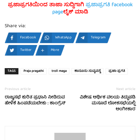
ಪ್ರಜಾಪ್ರಗತಿಯಿಂದ ತಾಜಾ ಸುದ್ದಿಗಾಗಿ
ಪ್ರಜಾಪ್ರಗತಿ facebook
page
ಲೈಕ್ ಮಾಡಿ
Share via:
Facebook
WhatsApp
Telegram
Twitter
More
TAGS
Praja pragathi
troll maga
ಕಾನೂನು ಸುವ್ಯವಸ್ಥೆ
ಪ್ರಜಾ ಪ್ರಗತಿ
Previous article
Next article
ರಾಜ್ಯಸಭೆ ಕುರಿತ ಪ್ರಧಾನಿ ನೀಡಿರುವ
ವಿಶೇಷ ಆರ್ಥಿಕ ವಲಯ ತಿದ್ದುಪಡಿ
ಹೇಳಿಕೆ ಹಿಂಪಡೆಯಬೇಕು : ಕಾಂಗ್ರೆಸ್
ಮಸೂದೆ ಲೋಕಸಭೆಯಲ್ಲಿ
ಅಂಗೀಕಾರ