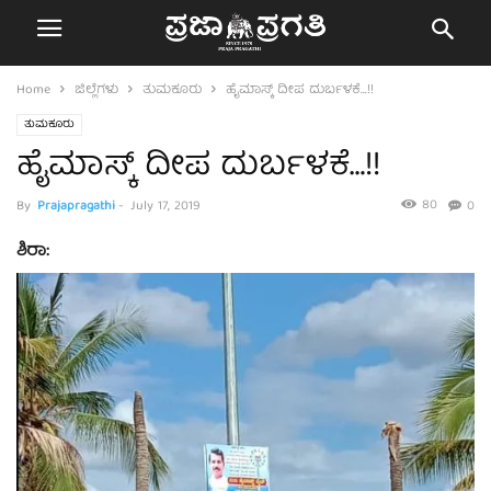
Home
ಜಿಲ್ಲೆಗಳು
ತುಮಕೂರು
ಹೈಮಾಸ್ಕ್ ದೀಪ ದುರ್ಬಳಕೆ…!!
ತುಮಕೂರು
ಹೈಮಾಸ್ಕ್ ದೀಪ ದುರ್ಬಳಕೆ…!!
80
By
Prajapragathi
-
July 17, 2019
0
ಶಿರಾ: