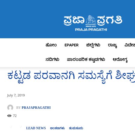
Praja
Pragathi
ಹೋಂ
EPAPER
ಜಿಲ್ಲೆಗಳು
ರಾಜ್ಯ
ವಿದೇ
ನದಿಗಳು
ಪಾರಂಪರಿಕ ಕಟ್ಟಡಗಳು
ಆರೋಗ್ಯ
ಕಟ್ಟಡ ಪರವಾನಗಿ ಸಮಸ್ಯೆಗೆ ಶೀಘ್
July 7, 2019
BY
PRAJAPRAGATHI
72
LEAD NEWS
ಅಂಕಣಗಳು
ತುಮಕೂರು