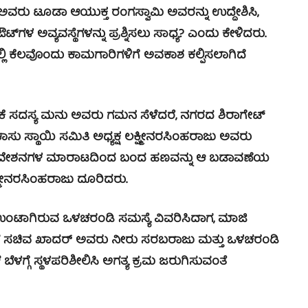
್ ಅವರು ಟೂಡಾ ಆಯುಕ್ತ ರಂಗಸ್ವಾಮಿ ಅವರನ್ನು ಉದ್ದೇಶಿಸಿ,
್‍ಗಳ ಅವ್ಯವಸ್ಥೆಗಳನ್ನು ಪ್ರಶ್ನಿಸಲು ಸಾಧ್ಯ? ಎಂದು ಕೇಳಿದರು.
ಲ್ಲಿ ಕೆಲವೊಂದು ಕಾಮಗಾರಿಗಳಿಗೆ ಅವಕಾಶ ಕಲ್ಪಿಸಲಾಗಿದೆ
ಕೆ ಸದಸ್ಯ ಮನು ಅವರು ಗಮನ ಸೆಳೆದರೆ, ನಗರದ ಶಿರಾಗೇಟ್
ು ಸ್ಥಾಯಿ ಸಮಿತಿ ಅಧ್ಯಕ್ಷ ಲಕ್ಷ್ಮೀನರಸಿಂಹರಾಜು ಅವರು
ರ್ ನಿವೇಶನಗಳ ಮಾರಾಟದಿಂದ ಬಂದ ಹಣವನ್ನು ಆ ಬಡಾವಣೆಯ
್ಷ್ಮೀನರಸಿಂಹರಾಜು ದೂರಿದರು.
 ಉಂಟಾಗಿರುವ ಒಳಚರಂಡಿ ಸಮಸ್ಯೆ ವಿವರಿಸಿದಾಗ, ಮಾಜಿ
 ಸಚಿವ ಖಾದರ್ ಅವರು ನೀರು ಸರಬರಾಜು ಮತ್ತು ಒಳಚರಂಡಿ
ೆಳಗ್ಗೆ ಸ್ಥಳಪರಿಶೀಲಿಸಿ ಅಗತ್ಯ ಕ್ರಮ ಜರುಗಿಸುವಂತೆ