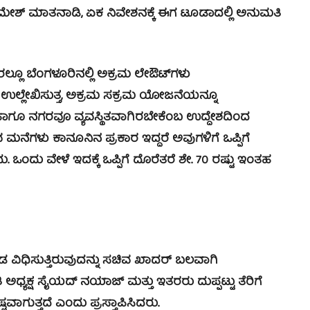
ೇಶ್ ಮಾತನಾಡಿ, ಏಕ ನಿವೇಶನಕ್ಕೆ ಈಗ ಟೂಡಾದಲ್ಲಿ ಅನುಮತಿ
್ಲೂ ಬೆಂಗಳೂರಿನಲ್ಲಿ ಅಕ್ರಮ ಲೇಔಟ್‍ಗಳು
 ಉಲ್ಲೇಖಿಸುತ್ತ, ಅಕ್ರಮ ಸಕ್ರಮ ಯೋಜನೆಯನ್ನೂ
 ಹಾಗೂ ನಗರವೂ ವ್ಯವಸ್ಥಿತವಾಗಿರಬೇಕೆಂಬ ಉದ್ದೇಶದಿಂದ
ಮನೆಗಳು ಕಾನೂನಿನ ಪ್ರಕಾರ ಇದ್ದರೆ ಅವುಗಳಿಗೆ ಒಪ್ಪಿಗೆ
ದು ವೇಳೆ ಇದಕ್ಕೆ ಒಪ್ಪಿಗೆ ದೊರೆತರೆ ಶೇ. 70 ರಷ್ಟು ಇಂತಹ
ವಿಧಿಸುತ್ತಿರುವುದನ್ನು ಸಚಿವ ಖಾದರ್ ಬಲವಾಗಿ
ಧ್ಯಕ್ಷ ಸೈಯದ್ ನಯಾಜ್ ಮತ್ತು ಇತರರು ದುಪ್ಪಟ್ಟು ತೆರಿಗೆ
ವಾಗುತ್ತದೆ ಎಂದು ಪ್ರಸ್ತಾಪಿಸಿದರು.