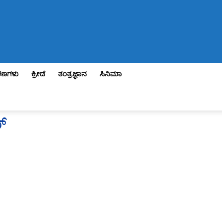
ಣಗಳು
ಕ್ರೀಡೆ
ತಂತ್ರಜ್ಞಾನ
ಸಿನಿಮಾ
್