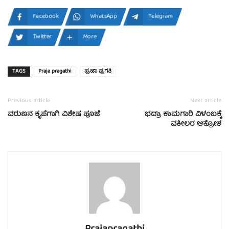
Facebook
WhatsApp
Telegram
Twitter
More
TAGS
Praja pragathi
ಪ್ರಜಾ ಪ್ರಗತಿ
Previous article
Next article
ವರುಣನ ಕೃಪೆಗಾಗಿ ವಿಶೇಷ ಪೂಜೆ
ಭದ್ರಾ ಕಾಮಗಾರಿ ವಿಳಂಬಕ್ಕೆ
ವಕೀಲರ ಆಕ್ರೋಶ