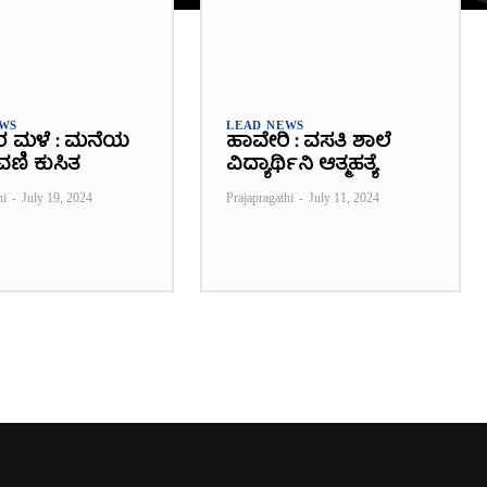
EWS
LEAD NEWS
ರ ಮಳೆ : ಮನೆಯ
ಹಾವೇರಿ : ವಸತಿ ಶಾಲೆ
ವಣಿ ಕುಸಿತ
ವಿದ್ಯಾರ್ಥಿನಿ ಆತ್ಮಹತ್ಯೆ
hi
-
July 19, 2024
Prajapragathi
-
July 11, 2024