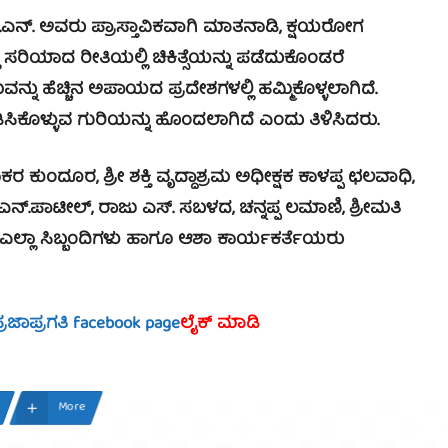
ನ್. ಅವರು ಪ್ರಾಸ್ತಾವಿಕವಾಗಿ ಮಾತನಾಡಿ, ಕ್ಷಯರೋಗ
ಿಯಾದ ರೀತಿಯಲ್ಲಿ ಚಿಕಿತ್ಸೆಯನ್ನು ಪಡೆದುಕೊಂಡರೆ
ು ಹೆಚ್ಚಿನ ಅಪಾಯದ ಪ್ರದೇಶಗಳಲ್ಲಿ ಹಮ್ಮಿಕೊಳ್ಳಲಾಗಿದೆ.
ಪಡಿಸಿಕೊಳ್ಳುವ ಗುರಿಯನ್ನು ಹೊಂದಲಾಗಿದೆ ಎಂದು ತಿಳಿಸಿದರು.
ಂದೂರ, ಶ್ರೀ ಶಕ್ತಿ ವೃದ್ದಾಶ್ರಮ ಅಧೀಕ್ಷಕ ಕಾಳಪ್ಪ ಛಲವಾಧಿ,
ನ್.ಪಾಟೀಲ್, ರಾಜು ಎಸ್. ಸಬಳದ, ಚನ್ನಪ್ಪ ಲಮಾಣಿ, ಶ್ರೀಮತಿ
ಎಲ್ಲಾ ಸಿಬ್ಬಂದಿಗಳು ಹಾಗೂ ಆಶಾ ಕಾರ್ಯಕರ್ತೆಯರು
್ರಜಾಪ್ರಗತಿ facebook page
ಲೈಕ್ ಮಾಡಿ
More