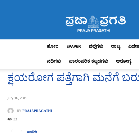
Praja
Pragathi
ಹೋಂ
EPAPER
ಜಿಲ್ಲೆಗಳು
ರಾಜ್ಯ
ವಿದೇ
ನದಿಗಳು
ಪಾರಂಪರಿಕ ಕಟ್ಟಡಗಳು
ಆರೋಗ್ಯ
ಕ್ಷಯರೋಗ ಪತ್ತೆಗಾಗಿ ಮನೆಗೆ ಬರು
July 16, 2019
BY
PRAJAPRAGATHI
33
ಹಾವೇರಿ