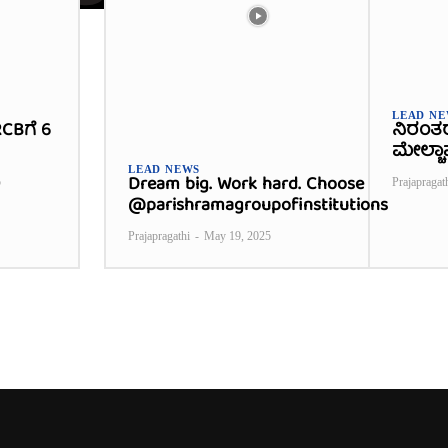
LEAD N
CBಗೆ 6
ನಿರಂತ
ಮೇಲ್ಚಾ
LEAD NEWS
Dream big. Work hard. Choose
5
Prajapragat
@parishramagroupofinstitutions
Prajapragathi
-
May 19, 2025