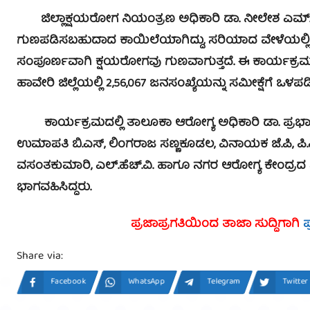
ಜಿಲ್ಲಾಕ್ಷಯರೋಗ ನಿಯಂತ್ರಣ ಅಧಿಕಾರಿ ಡಾ. ನೀಲೇಶ ಎಮ್.ಎ
ಗುಣಪಡಿಸಬಹುದಾದ ಕಾಯಿಲೆಯಾಗಿದ್ದು, ಸರಿಯಾದ ವೇಳೆಯಲ್ಲಿ ಸರ
ಸಂಪೂರ್ಣವಾಗಿ ಕ್ಷಯರೋಗವು ಗುಣವಾಗುತ್ತದೆ. ಈ ಕಾರ್ಯಕ್ರಮವನ್ನ
ಹಾವೇರಿ ಜಿಲ್ಲೆಯಲ್ಲಿ 2,56,067 ಜನಸಂಖ್ಯೆಯನ್ನು ಸಮೀಕ್ಷೆಗೆ ಒಳ
ಕಾರ್ಯಕ್ರಮದಲ್ಲಿ ತಾಲೂಕಾ ಆರೋಗ್ಯ ಅಧಿಕಾರಿ ಡಾ. ಪ್ರಭಾಕರ ಕು
ಉಮಾಪತಿ ಬಿ.ಎಸ್, ಲಿಂಗರಾಜ ಸಣ್ಣಕೂಡಲ, ವಿನಾಯಕ ಜೆ.ಪಿ, ಪಿ.ಎ
ವಸಂತಕುಮಾರಿ, ಎಲ್.ಹೆಚ್.ವಿ. ಹಾಗೂ ನಗರ ಆರೋಗ್ಯ ಕೇಂದ್ರದ 
ಭಾಗವಹಿಸಿದ್ದರು.
ಪ್ರಜಾಪ್ರಗತಿಯಿಂದ ತಾಜಾ ಸುದ್ದಿಗಾಗಿ
ಪ
Share via:
Facebook
WhatsApp
Telegram
Twitter