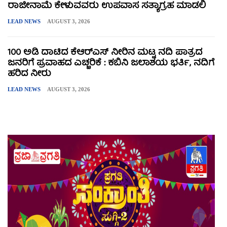
ರಾಜೀನಾಮೆ ಕೇಳುವವರು ಉಪವಾಸ ಸತ್ಯಾಗ್ರಹ ಮಾಡಲಿ
LEAD NEWS
AUGUST 3, 2026
100 ಅಡಿ ದಾಟಿದ ಕೆಆರ್‌ಎಸ್ ನೀರಿನ ಮಟ್ಟ ನದಿ ಪಾತ್ರದ
ಜನರಿಗೆ ಪ್ರವಾಹದ ಎಚ್ಚರಿಕೆ : ಕಬಿನಿ ಜಲಾಶಯ ಭರ್ತಿ, ನದಿಗೆ
ಹರಿದ ನೀರು
LEAD NEWS
AUGUST 3, 2026