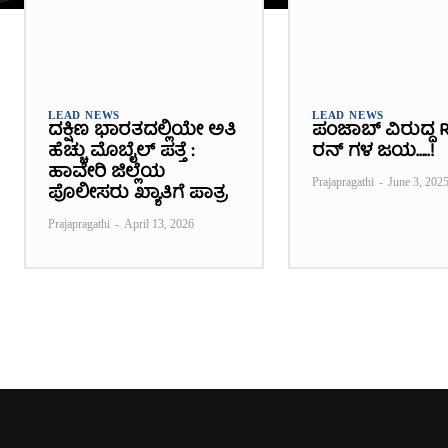
LEAD NEWS
LEAD NEWS
ದಕ್ಷಿಣ ಭಾರತದಲ್ಲಿಯೇ ಅತಿ
ಪಂಜಾಬ್ ವಿರುದ್ಧ R
ಹೆಚ್ಚು ಮೊಬೈಲ್ ಪತ್ತೆ :
ರನ್ ಗಳ ಜಯ…..!
ಹಾವೇರಿ ಜಿಲ್ಲೆಯ
Prajapragathi
-
June 3, 202
ಪೊಲೀಸರು ಖ್ಯಾತಿಗೆ ಪಾತ್ರ
Prajapragathi
-
April 13, 2026