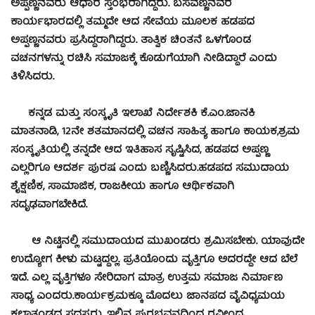
ಅಪ್ಪಣ್ಣನವರು ಆಧಾರ ಸ್ತಂಭರಾಗಿದ್ದರು. ಬಸವಣ್ಣನವರ
ಕಾರ್ಯಭಾರದಲ್ಲಿ ತಮ್ಮದೇ ಆದ ಸೇವೆಯ ಮೂಲಕ ಹಡಪದ
ಅಪ್ಪಣ್ಣನವರು ಪ್ರಸಿದ್ಧರಾಗಿದ್ದರು. ತಾತ್ವಿಕ ಚಿಂತನೆ ಒಳಗೊಂಡ
ವಚನಗಳನ್ನು ರಚಿಸಿ ಸಮಾಜಕ್ಕೆ ಕೊಡುಗೆಯಾಗಿ ನೀಡಿದ್ದಾರೆ ಎಂದು
ತಿಳಿಸಿದರು.
ಕನ್ನಡ ಮತ್ತು ಸಂಸ್ಕೃತಿ ಇಲಾಖೆ ನಿರ್ದೇಶಕಿ ಕೆ.ಎಂ.ಜಾನಕಿ
ಮಾತನಾಡಿ, 12ನೇ ಶತಮಾನದಲ್ಲಿ ವಚನ ಸಾಹಿತ್ಯ ಹಾಗೂ ಕಾಯಕ,ಶ್ರಮ
ಸಂಸ್ಕೃತಿಯಲ್ಲಿ ತನ್ನದೇ ಆದ ಇತಿಹಾಸ ಸೃಷ್ಟಿಸಿದ, ಹಡಪದ ಅಪ್ಪಣ್ಣ
ಎಲ್ಲರಿಗೂ ಆದರ್ಶ ಪುರಷ ಎಂದು ಬಣ್ಣಿಸಿದರು.
ಹಡಪದ ಸಮುದಾಯ
ಶೈಕ್ಷಣಿಕ, ಸಾಮಾಜಿಕ, ರಾಜಕೀಯ ಹಾಗೂ ಆರ್ಥಿಕವಾಗಿ
ಸದೃಢವಾಗಬೇಕಿದೆ.
ಆ ನಿಟ್ಟಿನಲ್ಲಿ ಸಮುದಾಯದ ಮುಖಂಡರು ಶ್ರಮಿಸಬೇಕು. ಯಾವುದೇ
ಉದ್ಯೋಗ ಕೀಳು ಮಟ್ಟದ್ದಲ್ಲ. ಪ್ರತಿಯೊಂದು ವೃತ್ತಿಗೂ ಅದರದ್ದೇ ಆದ ಬೆಲೆ
ಇದೆ. ಎಲ್ಲ ವೃತ್ತಿಗಳೂ ಸೇರಿದಾಗ ಮಾತ್ರ ಉತ್ತಮ ಸಮಾಜ ನಿರ್ಮಾಣ
ಸಾಧ್ಯ ಎಂದರು.ಕಾರ್ಯಕ್ರಮಕ್ಕೂ ಮೊದಲು ಜಾನಪದ ವೈವಿಧ್ಯಮಯ
ಕಲಾತಂಡದ ಸದಸ್ಯರು, ಇಲ್ಲಿನ ಪುರಭವನದಿಂದ ರವೀಂದ್ರ