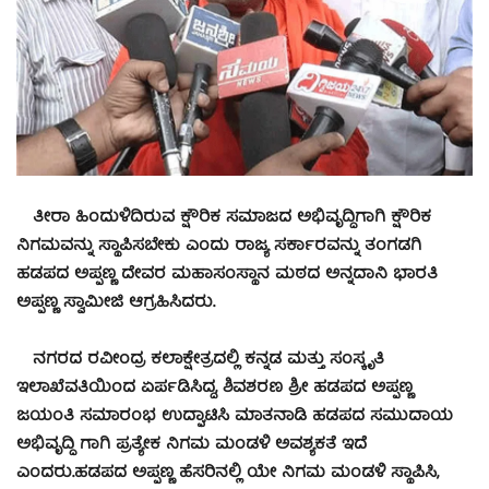
ತೀರಾ ಹಿಂದುಳಿದಿರುವ ಕ್ಷೌರಿಕ ಸಮಾಜದ ಅಭಿವೃದ್ಧಿಗಾಗಿ ಕ್ಷೌರಿಕ
ನಿಗಮವನ್ನು ಸ್ಥಾಪಿಸಬೇಕು ಎಂದು ರಾಜ್ಯ ಸರ್ಕಾರವನ್ನು ತಂಗಡಗಿ
ಹಡಪದ ಅಪ್ಪಣ್ಣ ದೇವರ ಮಹಾಸಂಸ್ಥಾನ ಮಠದ ಅನ್ನದಾನಿ ಭಾರತಿ
ಅಪ್ಪಣ್ಣ ಸ್ವಾಮೀಜಿ ಆಗ್ರಹಿಸಿದರು.
ನಗರದ ರವೀಂದ್ರ ಕಲಾಕ್ಷೇತ್ರದಲ್ಲಿ ಕನ್ನಡ ಮತ್ತು ಸಂಸ್ಕೃತಿ
ಇಲಾಖೆವತಿಯಿಂದ ಏರ್ಪಡಿಸಿದ್ದ, ಶಿವಶರಣ ಶ್ರೀ ಹಡಪದ ಅಪ್ಪಣ್ಣ
ಜಯಂತಿ
ಸಮಾರಂಭ ಉದ್ಘಾಟಿಸಿ ಮಾತನಾಡಿ ಹಡಪದ ಸಮುದಾಯ
ಅಭಿವೃದ್ಧಿ ಗಾಗಿ ಪ್ರತ್ಯೇಕ ನಿಗಮ ಮಂಡಳಿ ಅವಶ್ಯಕತೆ ಇದೆ
ಎಂದರು.
ಹಡಪದ ಅಪ್ಪಣ್ಣ ಹೆಸರಿನಲ್ಲಿ ಯೇ ನಿಗಮ ಮಂಡಳಿ ಸ್ಥಾಪಿಸಿ,