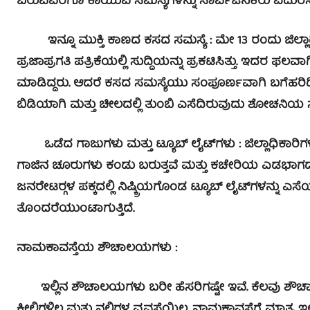
ಬರುವವರೆಗೂ ಕಾಯುವ ಸಮಸ್ಯೆಗಳನ್ನು ಸಾರ್ವಜನಿಕರು ಎದುರಿಸಬೇ
ಇನ್ನೂ ಮುಕ್ತಿ ಕಾಣದ ಕಸದ ಸಮಸ್ಯೆ : ಮೇ 13 ರಂದು ಜಿಲ್ಲಾಧ
ಪ್ರಜಾಪ್ರಗತಿ ಪತ್ರಿಕೆಯಲ್ಲಿ ಸುದ್ದಿಯನ್ನು ಪ್ರಕಟಿಸಿತ್ತು. ಇದರ ಫಲ
ಮಾಡಿದ್ದರು. ಆದರೆ ಕಸದ ಸಮಸ್ಯೆಯು ಸಂಪೂರ್ಣವಾಗಿ ಬಗೆಹರಿ
ಬಿಡಿಯಾಗಿ ಮತ್ತು ಚೀಲದಲ್ಲಿ ತುಂಬಿ ಎಸೆದಿರುವುದು ಶೋಚನಿಯ 
ಒಡೆದ ಗಾಜುಗಳು ಮತ್ತು ಟ್ಯೂಬ್ ಲೈಟ್‍ಗಳು : ಜಿಲ್ಲಾಧಿಕಾರಿ
ಗಾಜಿನ ಚೂರುಗಳು ಕಂಡು ಬರುತ್ತವೆ ಮತ್ತು ಕಚೇರಿಯ ಎಡಭಾಗದಲ
ಜನರೇಟರ್‍ಗಳ ಪಕ್ಕದಲ್ಲಿ ನಿಷ್ಕ್ರಿಯಗೊಂಡ ಟ್ಯೂಬ್ ಲೈಟ್‍ಗಳನ್ನು ಎ
ತೊಂದರೆಯುಂಟಾಗುತ್ತಿದೆ.
ನಾಮಕಾವಸ್ತೆಯ ಶೌಚಾಲಯಗಳು :
ಇಲ್ಲಿನ ಶೌಚಾಲಯಗಳು ಬರೀ ಹೆಸರಿಗಷ್ಟೇ ಇವೆ. ಕೆಲವು ಶೌಚಾಲ
ಕೀಲಿಗಳಿಲ್ಲ ಮತ್ತು ನಲ್ಲಿಗಳ ವ್ಯವಸ್ಥೆಯಿಲ್ಲ. ನಾಮಕಾವಸ್ಥೆಗೆ ಮಾತ್ರ