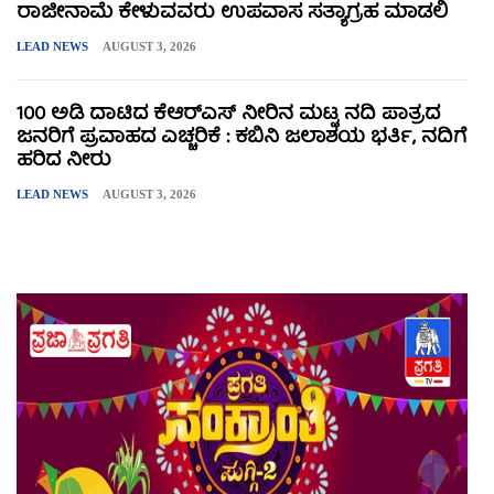
ರಾಜೀನಾಮೆ ಕೇಳುವವರು ಉಪವಾಸ ಸತ್ಯಾಗ್ರಹ ಮಾಡಲಿ
LEAD NEWS
AUGUST 3, 2026
100 ಅಡಿ ದಾಟಿದ ಕೆಆರ್‌ಎಸ್ ನೀರಿನ ಮಟ್ಟ ನದಿ ಪಾತ್ರದ
ಜನರಿಗೆ ಪ್ರವಾಹದ ಎಚ್ಚರಿಕೆ : ಕಬಿನಿ ಜಲಾಶಯ ಭರ್ತಿ, ನದಿಗೆ
ಹರಿದ ನೀರು
LEAD NEWS
AUGUST 3, 2026