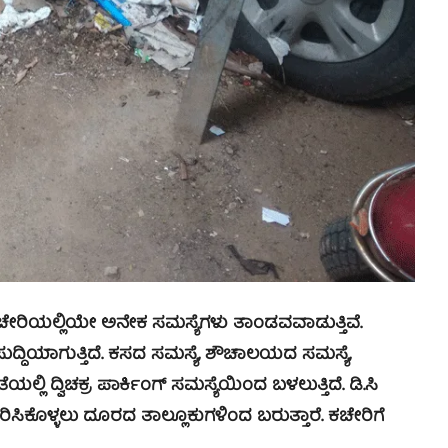
ಚೇರಿಯಲ್ಲಿಯೇ ಅನೇಕ ಸಮಸ್ಯೆಗಳು ತಾಂಡವವಾಡುತ್ತಿವೆ.
್ದಿಯಾಗುತ್ತಿದೆ. ಕಸದ ಸಮಸ್ಯೆ, ಶೌಚಾಲಯದ ಸಮಸ್ಯೆ,
ಿ ದ್ವಿಚಕ್ರ ಪಾರ್ಕಿಂಗ್ ಸಮಸ್ಯೆಯಿಂದ ಬಳಲುತ್ತಿದೆ. ಡಿ.ಸಿ
ಹರಿಸಿಕೊಳ್ಳಲು ದೂರದ ತಾಲ್ಲೂಕುಗಳಿಂದ ಬರುತ್ತಾರೆ. ಕಚೇರಿಗೆ