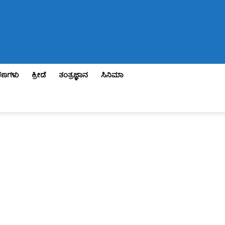
ಣಗಳು
ಕ್ರೀಡೆ
ತಂತ್ರಜ್ಞಾನ
ಸಿನಿಮಾ