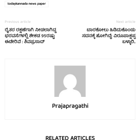
todaykannada news paper
Previous article
Next article
ರೈತರ ರಕ್ಷಣೆಗಾಗಿ ನೀಡಲಾಗಿದ್ದ
ಬಾರಕೋಲು ಹಿಡಿದುಕೊಂಡು
ಭರವಸೆಗಳಲ್ಲಿ ಶೇಕಡ 95ರಷ್ಟು
ಸದನಕ್ಕೆ ಹೋಗಿದ್ದೆ: ವಿರೂಪಾಕ್ಷಪ್ಪ
ಈಡೇರಿವೆ : ಶಿವಪ್ರಸಾದ್
ಬಳ್ಳಾರಿ..
Prajapragathi
RELATED ARTICLES