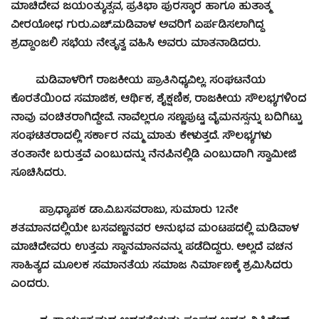
ಮಾಚಿದೇವ ಜಯಂತ್ಯುತ್ಸವ, ಪ್ರತಿಭಾ ಪುರಸ್ಕಾರ ಹಾಗೂ ಹುತಾತ್ಮ
ವೀರಯೋಧ ಗುರು.ಎಚ್.ಮಡಿವಾಳ ಅವರಿಗೆ ಏರ್ಪಡಿಸಲಾಗಿದ್ದ
ಶ್ರದ್ಧಾಂಜಲಿ ಸಭೆಯ ನೇತೃತ್ವ ವಹಿಸಿ ಅವರು ಮಾತನಾಡಿದರು.
ಮಡಿವಾಳರಿಗೆ ರಾಜಕೀಯ ಪ್ರಾತಿನಿಧ್ಯವಿಲ್ಲ. ಸಂಘಟನೆಯ
ಕೊರತೆಯಿಂದ ಸಮಾಜಿಕ, ಆರ್ಥಿಕ, ಶೈಕ್ಷಣಿಕ, ರಾಜಕೀಯ ಸೌಲಭ್ಯಗಳಿಂದ
ನಾವು ವಂಚಿತರಾಗಿದ್ದೇವೆ. ನಾವೆಲ್ಲರೂ ಸಣ್ಣಪುಟ್ಟ ವೈಮನಸ್ಸನ್ನು ಬದಿಗಿಟ್ಟು
ಸಂಘಟಿತರಾದಲ್ಲಿ ಸರ್ಕಾರ ನಮ್ಮ ಮಾತು ಕೇಳುತ್ತದೆ. ಸೌಲಭ್ಯಗಳು
ತಂತಾನೇ ಬರುತ್ತವೆ ಎಂಬುದನ್ನು ನೆನಪಿನಲ್ಲಿಡಿ ಎಂಬುದಾಗಿ ಸ್ವಾಮೀಜಿ
ಸೂಚಿಸಿದರು.
ಪ್ರಾಧ್ಯಾಪಕ ಡಾ.ವಿ.ಬಸವರಾಜು, ಸುಮಾರು 12ನೇ
ಶತಮಾನದಲ್ಲಿಯೇ ಬಸವಣ್ಣನವರ ಅನುಭವ ಮಂಟಪದಲ್ಲಿ ಮಡಿವಾಳ
ಮಾಚಿದೇವರು ಉತ್ತಮ ಸ್ಥಾನಮಾನವನ್ನು ಪಡೆದಿದ್ದರು. ಅಲ್ಲದೆ ವಚನ
ಸಾಹಿತ್ಯದ ಮೂಲಕ ಸಮಾನತೆಯ ಸಮಾಜ ನಿರ್ಮಾಣಕ್ಕೆ ಶ್ರಮಿಸಿದರು
ಎಂದರು.