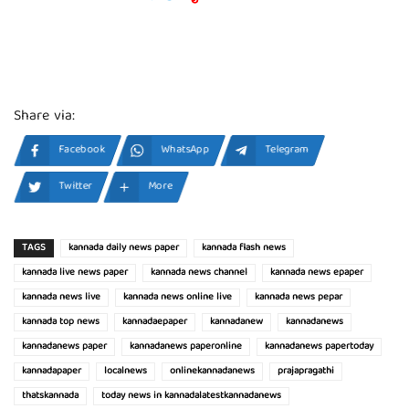
Share via:
Facebook
WhatsApp
Telegram
Twitter
More
TAGS
kannada daily news paper
kannada flash news
kannada live news paper
kannada news channel
kannada news epaper
kannada news live
kannada news online live
kannada news pepar
kannada top news
kannadaepaper
kannadanew
kannadanews
kannadanews paper
kannadanews paperonline
kannadanews papertoday
kannadapaper
localnews
onlinekannadanews
prajapragathi
thatskannada
today news in kannadalatestkannadanews