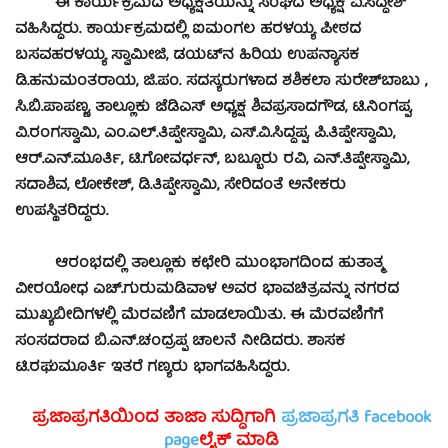
ಈ ಕಾರ್ಯಕ್ರಮದ ಅಧ್ಯಕ್ಷತೆಯನ್ನು ಸಂಘದ ಅಧ್ಯಕ್ಷ ವಿ.ಸಿದ್ದೇಶ್
ವಹಿಸಿದ್ದರು. ಕಾರ್ಯಕ್ರಮದಲ್ಲಿ ಐಮಂಗಲ ಹರಳಯ್ಯ ಪೀಠದ
ಬಸವಹರಳಯ್ಯ ಸ್ವಾಮೀಜಿ, ಡಯಟ್‍ನ ಹಿರಿಯ ಉಪನ್ಯಾಸಕ
ಡಿ.ಹನುಮಂತರಾಯ, ಜಿ.ಪಂ. ಸದಸ್ಯರುಗಳಾದ ಶಶಿಕಲಾ ಸುರೇಶ್‍ಬಾಬು ,
ಸಿ.ಬಿ.ಪಾಪಣ್ಣ, ತಾಲ್ಲೂಕು ಜೆಡಿಎಸ್ ಅಧ್ಯಕ್ಷ ಶಿವಪ್ರಸಾದಗೌಡ, ಟಿ.ನಿಂಗಪ್ಪ,
ವಿ.ರಂಗಸ್ವಾಮಿ, ಎಂ.ಎಲ್.ತಿಪ್ಪೇಸ್ವಾಮಿ, ಎಸ್.ವಿ.ಸಿದ್ದಪ್ಪ, ಪಿ.ತಿಪ್ಪೇಸ್ವಾಮಿ,
ಆರ್.ಎನ್.ಮೂರ್ತಿ, ಟಿ.ಗೋವರ್ಧನ್, ಬಬ್ಬೂರು ರವಿ, ಎನ್.ತಿಪ್ಪೇಸ್ವಾಮಿ,
ಸದಾಶಿವ, ಲೋಕೇಶ್, ಡಿ.ತಿಪ್ಪೇಸ್ವಾಮಿ, ಸೇರಿದಂತೆ ಅನೇಕರು
ಉಪಸ್ಥಿತರಿದ್ದರು.
ಆರಂಭದಲ್ಲಿ ತಾಲ್ಲೂಕು ಕಛೇರಿ ಮುಂಭಾಗದಿಂದ ಹುತಾತ್ಮ
ವೀರಯೋಧ ಎಚ್.ಗುರುಮಡಿವಾಳ ಅವರ ಭಾವಚಿತ್ರವನ್ನು ನಗರದ
ಮುಖ್ಯಬೀದಿಗಳಲ್ಲಿ ಮೆರವಣಿಗೆ ಮಾಡಲಾಯಿತು. ಈ ಮೆರವಣಿಗೆಗೆ
ಸಂಸದರಾದ ಬಿ.ಎನ್.ಚಂದ್ರಪ್ಪ ಚಾಲನೆ ನೀಡಿದರು. ಶಾಸಕ
ಟಿ.ರಘುಮೂರ್ತಿ ಇತರೆ ಗಣ್ಯರು ಭಾಗವಹಿಸಿದ್ದರು.
ಪ್ರಜಾಪ್ರಗತಿಯಿಂದ ತಾಜಾ ಸುದ್ದಿಗಾಗಿ
ಪ್ರಜಾಪ್ರಗತಿ facebook
page
ಲೈಕ್ ಮಾಡಿ