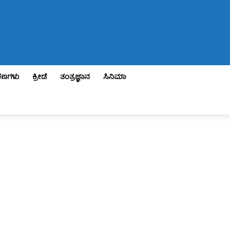
ಣಗಳು
ಕ್ರೀಡೆ
ತಂತ್ರಜ್ಞಾನ
ಸಿನಿಮಾ