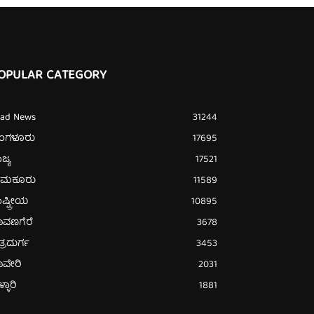
OPULAR CATEGORY
ead News
31244
ೆಂಗಳೂರು
17695
ಜ್ಯ
17521
ುಮಕೂರು
11589
ಷ್ಟ್ರೀಯ
10895
ಾವಣಗೆರೆ
3678
ತ್ರದುರ್ಗ
3453
ಾವೇರಿ
2031
್ಳಾರಿ
1881