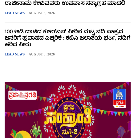
ರಾಜೀನಾಮೆ ಕೇಳುವವರು ಉಪವಾಸ ಸತ್ಯಾಗ್ರಹ ಮಾಡಲಿ
LEAD NEWS
AUGUST 3, 2026
100 ಅಡಿ ದಾಟಿದ ಕೆಆರ್‌ಎಸ್ ನೀರಿನ ಮಟ್ಟ ನದಿ ಪಾತ್ರದ
ಜನರಿಗೆ ಪ್ರವಾಹದ ಎಚ್ಚರಿಕೆ : ಕಬಿನಿ ಜಲಾಶಯ ಭರ್ತಿ, ನದಿಗೆ
ಹರಿದ ನೀರು
LEAD NEWS
AUGUST 3, 2026