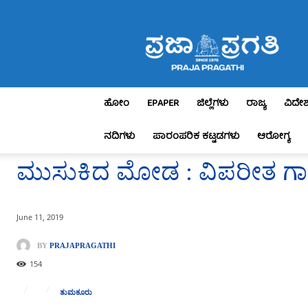
Praja
Pragathi
ಹೋಂ
EPAPER
ಜಿಲ್ಲೆಗಳು
ರಾಜ್ಯ
ವಿದೇ
ನದಿಗಳು
ಪಾರಂಪರಿಕ ಕಟ್ಟಡಗಳು
ಆರೋಗ್ಯ
ಮುಸುಕಿದ ಮೋಡ : ವಿಪರೀತ ಗಾ
June 11, 2019
BY
PRAJAPRAGATHI
154
ತುಮಕೂರು