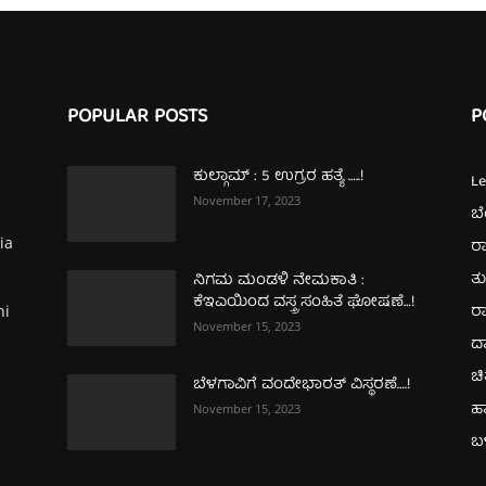
POPULAR POSTS
P
ಕುಲ್ಗಾಮ್‌ : 5 ಉಗ್ರರ ಹತ್ಯೆ …..!
L
November 17, 2023
ಬ
ia
ರಾ
ತ
ನಿಗಮ ಮಂಡಳಿ ನೇಮಕಾತಿ :
ಕೆಇಎಯಿಂದ ವಸ್ತ್ರ ಸಂಹಿತೆ ಘೋಷಣೆ…!
ರಾ
hi
November 15, 2023
ದ
ಚಿ
ಬೆಳಗಾವಿಗೆ ವಂದೇಭಾರತ್‌ ವಿಸ್ಥರಣೆ….!
ಹ
November 15, 2023
ಬಳ