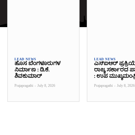
LEAD NEWS
LEAD NEWS
ಹೊಸ ಬೆಂಗಳೂರುಗಳ
ಎಸ್‌ಐಆರ್ ಪ್ರಕ್ರಿಯ
ನಿರ್ಮಾಣ : ಡಿ.ಕೆ.
ರಾಜ್ಯ ಸರ್ಕಾರದ ಪಾತ
ಶಿವಕುಮಾರ್
: ಉಪ ಮುಖ್ಯಮಂತ್ರ
Prajapragathi
-
July 8, 2026
Prajapragathi
-
July 8, 2026