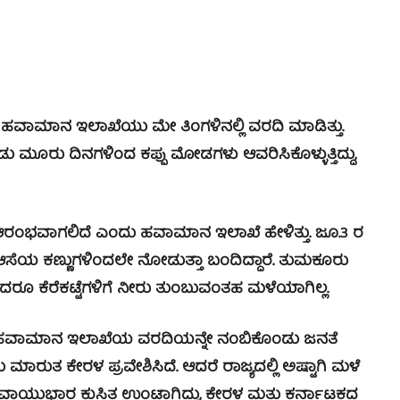
 ಹವಾಮಾನ ಇಲಾಖೆಯು ಮೇ ತಿಂಗಳಿನಲ್ಲಿ ವರದಿ ಮಾಡಿತ್ತು.
ು ಮೂರು ದಿನಗಳಿಂದ ಕಪ್ಪು ಮೋಡಗಳು ಆವರಿಸಿಕೊಳ್ಳುತ್ತಿದ್ದು,
ಂಭವಾಗಲಿದೆ ಎಂದು ಹವಾಮಾನ ಇಲಾಖೆ ಹೇಳಿತ್ತು. ಜೂ.3 ರ
ಆಸೆಯ ಕಣ್ಣುಗಳಿಂದಲೇ ನೋಡುತ್ತಾ ಬಂದಿದ್ದಾರೆ. ತುಮಕೂರು
ಾದರೂ ಕೆರೆಕಟ್ಟೆಗಳಿಗೆ ನೀರು ತುಂಬುವಂತಹ ಮಳೆಯಾಗಿಲ್ಲ.
ಂಬ ಹವಾಮಾನ ಇಲಾಖೆಯ ವರದಿಯನ್ನೇ ನಂಬಿಕೊಂಡು ಜನತೆ
ುತ ಕೇರಳ ಪ್ರವೇಶಿಸಿದೆ. ಆದರೆ ರಾಜ್ಯದಲ್ಲಿ ಅಷ್ಟಾಗಿ ಮಳೆ
 ಬಳಿ ವಾಯುಭಾರ ಕುಸಿತ ಉಂಟಾಗಿದ್ದು, ಕೇರಳ ಮತ್ತು ಕರ್ನಾಟಕದ