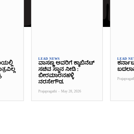
LEAD NEWS
LEAD N
ೆಯಲ್ಲಿ
ವಾಸಣ್ಣ ಅವರಿಗೆ ಕ್ಯಾಬಿನೆಟ್
ಕರ್ನಾ
್ರವಿಲ್ಲ
ಸಚಿವ ಸ್ಥಾನ ನೀಡಿ :
ಬದಲಾ
ಿ
ಬೀರಮಾರನಹಳ್ಳಿ
Prajapragat
ನರಸೇಗೌಡ.
Prajapragathi
-
May 28, 2026