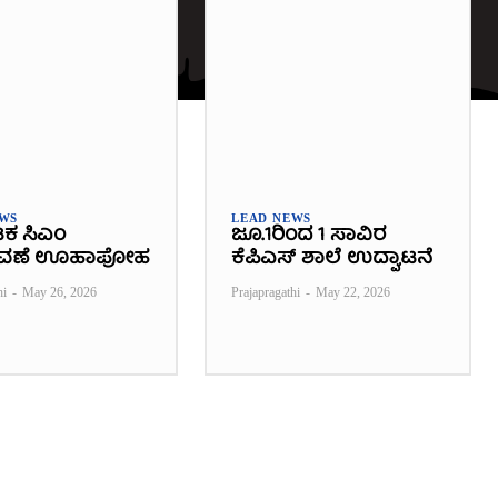
EWS
LEAD NEWS
ಟಕ ಸಿಎಂ
ಜೂ.1ರಿಂದ 1 ಸಾವಿರ
ವಣೆ ಊಹಾಪೋಹ
ಕೆಪಿಎಸ್ ಶಾಲೆ ಉದ್ಘಾಟನೆ
hi
-
May 26, 2026
Prajapragathi
-
May 22, 2026